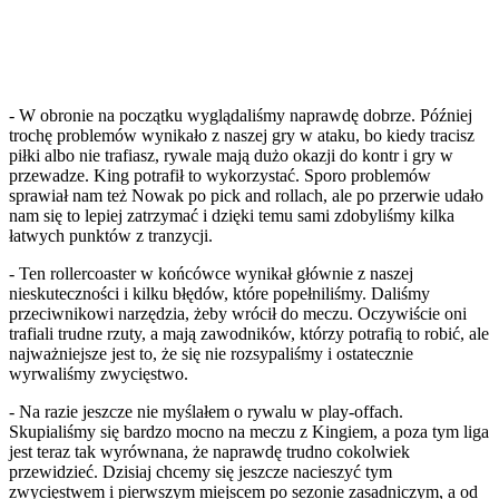
- W obronie na początku wyglądaliśmy naprawdę dobrze. Później
trochę problemów wynikało z naszej gry w ataku, bo kiedy tracisz
piłki albo nie trafiasz, rywale mają dużo okazji do kontr i gry w
przewadze. King potrafił to wykorzystać. Sporo problemów
sprawiał nam też Nowak po pick and rollach, ale po przerwie udało
nam się to lepiej zatrzymać i dzięki temu sami zdobyliśmy kilka
łatwych punktów z tranzycji.
- Ten rollercoaster w końcówce wynikał głównie z naszej
nieskuteczności i kilku błędów, które popełniliśmy. Daliśmy
przeciwnikowi narzędzia, żeby wrócił do meczu. Oczywiście oni
trafiali trudne rzuty, a mają zawodników, którzy potrafią to robić, ale
najważniejsze jest to, że się nie rozsypaliśmy i ostatecznie
wyrwaliśmy zwycięstwo.
- Na razie jeszcze nie myślałem o rywalu w play-offach.
Skupialiśmy się bardzo mocno na meczu z Kingiem, a poza tym liga
jest teraz tak wyrównana, że naprawdę trudno cokolwiek
przewidzieć. Dzisiaj chcemy się jeszcze nacieszyć tym
zwycięstwem i pierwszym miejscem po sezonie zasadniczym, a od