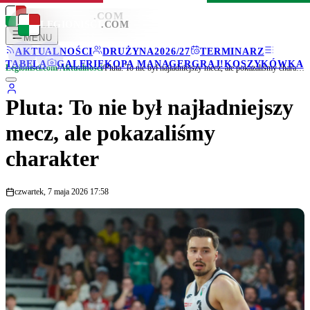
LEGIONISCI
.COM
LEGIONISCI
.COM
MENU
AKTUALNOŚCI
DRUŻYNA
2026/27
TERMINARZ
TABELA
GALERIE
KOPA MANAGER
GRAJ!
KOSZYKÓWKA
Legionisci.com
/
Aktualności
/
Pluta: To nie był najładniejszy mecz, ale pokazaliśmy charakter
Pluta: To nie był najładniejszy
mecz, ale pokazaliśmy
charakter
czwartek, 7 maja 2026 17:58