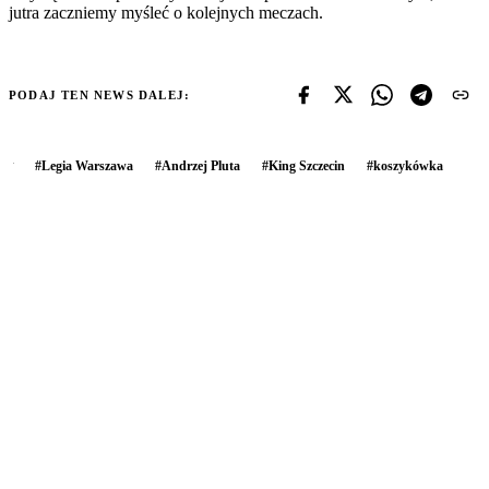
jutra zaczniemy myśleć o kolejnych meczach.
PODAJ TEN NEWS DALEJ:
#
Legia Warszawa
#
Andrzej Pluta
#
King Szczecin
#
koszykówka