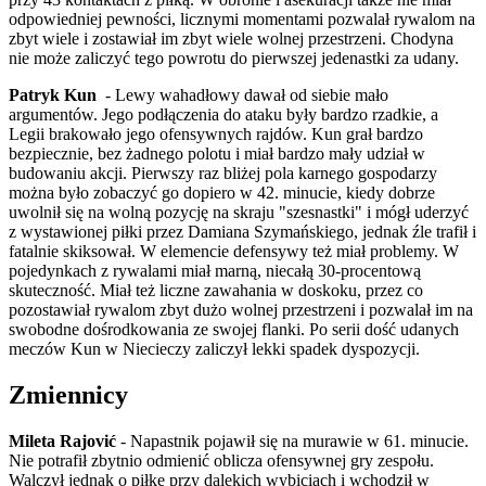
odpowiedniej pewności, licznymi momentami pozwalał rywalom na
zbyt wiele i zostawiał im zbyt wiele wolnej przestrzeni. Chodyna
nie może zaliczyć tego powrotu do pierwszej jedenastki za udany.
Patryk Kun
- Lewy wahadłowy dawał od siebie mało
argumentów. Jego podłączenia do ataku były bardzo rzadkie, a
Legii brakowało jego ofensywnych rajdów. Kun grał bardzo
bezpiecznie, bez żadnego polotu i miał bardzo mały udział w
budowaniu akcji. Pierwszy raz bliżej pola karnego gospodarzy
można było zobaczyć go dopiero w 42. minucie, kiedy dobrze
uwolnił się na wolną pozycję na skraju "szesnastki" i mógł uderzyć
z wystawionej piłki przez Damiana Szymańskiego, jednak źle trafił i
fatalnie skiksował. W elemencie defensywy też miał problemy. W
pojedynkach z rywalami miał marną, niecałą 30-procentową
skuteczność. Miał też liczne zawahania w doskoku, przez co
pozostawiał rywalom zbyt dużo wolnej przestrzeni i pozwalał im na
swobodne dośrodkowania ze swojej flanki. Po serii dość udanych
meczów Kun w Niecieczy zaliczył lekki spadek dyspozycji.
Zmiennicy
Mileta Rajović
- Napastnik pojawił się na murawie w 61. minucie.
Nie potrafił zbytnio odmienić oblicza ofensywnej gry zespołu.
Walczył jednak o piłkę przy dalekich wybiciach i wchodził w