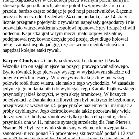
zbierał piłki po odbiorach, ale nie potrafił wyprowadzić ich do
przodu, bardzo często oddając je pod nogi przeciwników. Łącznie
przez cały mecz oddał zaledwie 24 celne podania, a aż 14 straty i
licznie przegrane pojedynki z rywalami napędzały gospodarzy i nie
pozwalało warszawskiemu zespołowi opanować gry i złapać chwili
oddechu. Kapustka grał w tym meczu mało odpowiedzialnie,
podejmował ryzykowne decyzje pod presją, zbyt długo holował
piłkę i zamiast uspokajać grę, często swoimi niedokładnościami
napędzał kolejne ataki rywali.
Kacper Chodyna
- Chodyna skorzystał na kontuzji Pawła
Wszołka i to on zajął miejsce na pozycji prawego wahadłowego.
Był to również jego pierwszy występ w wyjściowym składzie od
prawie dwóch miesięcy. W ofensywnych akcjach w pierwszej
połowie robił dużo wiatru, ale mało z tego wychodziło. W zasadzie
jedynie jego oddania piłki do wybiegającego Kamila Piątkowskiego
przynosiły jakieś korzyści, w tym akcję bramkową. W licznych
pojedynkach z Damianiem Hilbrychtem był praktycznie bezbronny,
przegrywając wszystkie z 5 pojedynków naziemnych i marnując 2
próby dryblingów. Jego dośrodkowania także pozostawiały wiele
do życzenia. Chodyna zanotował tylko jedną celną centrę, choć
przyniosła ona w 11. minucie sytuację strzelecką dla Jean-Pierre'a
Nsame. Nie był też zbytnio skuteczny w elemencie rozegrania -
zanotował nieco ponad 75-procentową skuteczność podań i 12 strat
przy 43 kontaktach z piłką. W obronie i asekuracji także nie miał