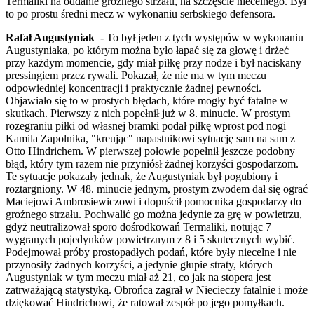
Termaliki na oddanie groźnego strzału, na szczęście niecelnego. Był
to po prostu średni mecz w wykonaniu serbskiego defensora.
Rafał Augustyniak
- To był jeden z tych występów w wykonaniu
Augustyniaka, po którym można było łapać się za głowę i drżeć
przy każdym momencie, gdy miał piłkę przy nodze i był naciskany
pressingiem przez rywali. Pokazał, że nie ma w tym meczu
odpowiedniej koncentracji i praktycznie żadnej pewności.
Objawiało się to w prostych błędach, które mogły być fatalne w
skutkach. Pierwszy z nich popełnił już w 8. minucie. W prostym
rozegraniu piłki od własnej bramki podał piłkę wprost pod nogi
Kamila Zapolnika, "kreując" napastnikowi sytuację sam na sam z
Otto Hindrichem. W pierwszej połowie popełnił jeszcze podobny
błąd, który tym razem nie przyniósł żadnej korzyści gospodarzom.
Te sytuacje pokazały jednak, że Augustyniak był pogubiony i
roztargniony. W 48. minucie jednym, prostym zwodem dał się ograć
Maciejowi Ambrosiewiczowi i dopuścił pomocnika gospodarzy do
groźnego strzału. Pochwalić go można jedynie za grę w powietrzu,
gdyż neutralizował sporo dośrodkowań Termaliki, notując 7
wygranych pojedynków powietrznym z 8 i 5 skutecznych wybić.
Podejmował próby prostopadłych podań, które były niecelne i nie
przynosiły żadnych korzyści, a jedynie głupie straty, których
Augustyniak w tym meczu miał aż 21, co jak na stopera jest
zatrważającą statystyką. Obrońca zagrał w Niecieczy fatalnie i może
dziękować Hindrichowi, że ratował zespół po jego pomyłkach.