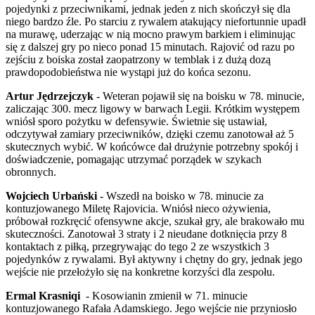
pojedynki z przeciwnikami, jednak jeden z nich skończył się dla
niego bardzo źle. Po starciu z rywalem atakujący niefortunnie upadł
na murawę, uderzając w nią mocno prawym barkiem i eliminując
się z dalszej gry po nieco ponad 15 minutach. Rajović od razu po
zejściu z boiska został zaopatrzony w temblak i z dużą dozą
prawdopodobieństwa nie wystąpi już do końca sezonu.
Artur Jędrzejczyk
- Weteran pojawił się na boisku w 78. minucie,
zaliczając 300. mecz ligowy w barwach Legii. Krótkim występem
wniósł sporo pożytku w defensywie. Świetnie się ustawiał,
odczytywał zamiary przeciwników, dzięki czemu zanotował aż 5
skutecznych wybić. W końcówce dał drużynie potrzebny spokój i
doświadczenie, pomagając utrzymać porządek w szykach
obronnych.
Wojciech Urbański
- Wszedł na boisko w 78. minucie za
kontuzjowanego Miletę Rajovicia. Wniósł nieco ożywienia,
próbował rozkręcić ofensywne akcje, szukał gry, ale brakowało mu
skuteczności. Zanotował 3 straty i 2 nieudane dotknięcia przy 8
kontaktach z piłką, przegrywając do tego 2 ze wszystkich 3
pojedynków z rywalami. Był aktywny i chętny do gry, jednak jego
wejście nie przełożyło się na konkretne korzyści dla zespołu.
Ermal Krasniqi
- Kosowianin zmienił w 71. minucie
kontuzjowanego Rafała Adamskiego. Jego wejście nie przyniosło