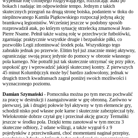
wypełniał rolę cofniętego rozgrywającego, rozrzucając ataki po
bokach i nadając im odpowiednie tempo. Jednym z takich
skutecznych przegrań na drugą stronę boiska, podaniem w tłoku do
niepilnowanego Kamila Piątkowskiego rozpoczął jedyną akcję
bramkową legionistów. Wcześniej jeszcze w podobny sposób
rozprowadził atak, po którym sytuację strzelecką zmarnował Jean-
Pierre Nsame. Pełnił także ważną rolę w przechwycie futbolówki,
zgarniając praktycznie wszystkie drugie i bezpańskie piłki, co
pozwoliło Legii zdominować środek pola. Wszystkiego tego
zabrakło jednak po przerwie. Elitim był już znacznie mniej aktywny,
ograniczając swoją pracę jedynie do pomocy w obronie własnego
pola karnego. Nie potrafił już tak skutecznie utrzymać się przy piłce,
uspokoić gry i wprowadzić jakiejś skutecznej kontry. Z pierwszych
45 minut Kolumbijczyk może być bardzo zadowolony, jednak w
drugich trzech kwadransach zagrał poniżej swoich możliwości i
wyznaczonego poziomu.
Damian Szymański
- Pomocnika można po tym meczu pochwalić
za pracę w destrukcji i zaangażowanie w grę obronną. Zarówno w
pierwszej, jak i drugiej połowie był aktywny w tym elemencie gry,
schodził nisko pod własne pole karne i skutecznie zabezpieczał tyły.
Wielokrotnie dobrze czytał grę i przecinał akcję graczy Termaliki
jeszcze w środku pola. Dzięki temu zanotował w tym meczu 3
skuteczne odbiory, 2 udane wślizgi, a także wygrał 6 z 9
pojedynków z przeciwnikami, choć momentami naginał przepisy,