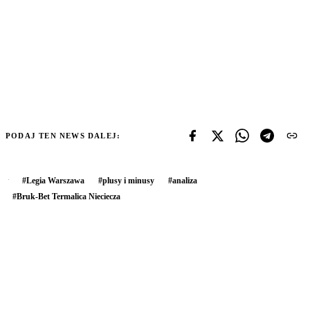
PODAJ TEN NEWS DALEJ:
#
Legia Warszawa
#
plusy i minusy
#
analiza
#
Bruk-Bet Termalica Nieciecza