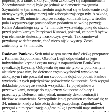
popełniając 3 faule, z których jeden zakończył się napomnieniem.
Zdecydowanie mniej było go jednak w elemencie rozegrania.
Szymański w tym meczu średnio angażował się w budowanie akcji
ofensywnych, pełniąc raczej rolę zabezpieczającego tyły. A szkoda,
bo m.in. w 30. minucie, rozprowadzając kontratak Legii w środku
pola i wypuszczając prostopadłym podaniem na wolną pozycję
Rafała Adamskiego czy w 42. minucie wystawiając piłkę do strzału
przed polem karnym Patrykowi Kunowi, pokazał, że potrafi być w
tym elemencie skuteczny i zaskoczyć rywala. Tak zanotował
przydatny w defensywie, choć nieco nijaki występ. Został
zmieniony w 78. minucie.
Radovan Pankov
- Serb miał w tym meczu dość ciężką przeprawę
z Kamilem Zapolnikiem. Obrońca Legii odpowiadał za jego
indywidualne krycie i często toczył z napastnikiem Bruk-Betu
rywalizację fizyczną. Odbywała się ona nie tylko w polu karnym,
ale także poza nim, bo defensor często wychodził wysoko za
atakującym i nie pozwalał mu swobodnie dojść do podań. Pankov
wychodził z tych pojedynków połowicznie skutecznie. Serb wygrał
dokładnie połowę ze swoich wszystkich 12 pojedynków z
przeciwnikami, notując do tego cztery skuteczne odbiory i
przechwyty. Defensor miał jednak momenty dekoncentracji i
błędów w ustawieniu. Szczególnie lepiej powinien zachować się w
34. minucie, kiedy z łatwością dał się przepchnąć Zapolnikowi,
przegrał z nim rywalizację o górną piłkę i pozwolił napastnikowi