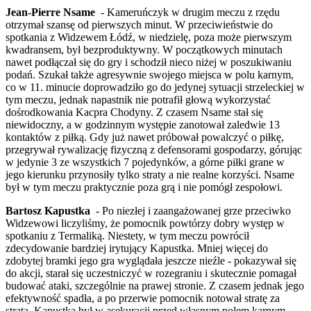
Jean-Pierre Nsame
- Kameruńczyk w drugim meczu z rzędu
otrzymał szansę od pierwszych minut. W przeciwieństwie do
spotkania z Widzewem Łódź, w niedzielę, poza może pierwszym
kwadransem, był bezproduktywny. W początkowych minutach
nawet podłączał się do gry i schodził nieco niżej w poszukiwaniu
podań. Szukał także agresywnie swojego miejsca w polu karnym,
co w 11. minucie doprowadziło go do jedynej sytuacji strzeleckiej w
tym meczu, jednak napastnik nie potrafił głową wykorzystać
dośrodkowania Kacpra Chodyny. Z czasem Nsame stał się
niewidoczny, a w godzinnym występie zanotował zaledwie 13
kontaktów z piłką. Gdy już nawet próbował powalczyć o piłkę,
przegrywał rywalizację fizyczną z defensorami gospodarzy, górując
w jedynie 3 ze wszystkich 7 pojedynków, a górne piłki grane w
jego kierunku przynosiły tylko straty a nie realne korzyści. Nsame
był w tym meczu praktycznie poza grą i nie pomógł zespołowi.
Bartosz Kapustka
- Po niezłej i zaangażowanej grze przeciwko
Widzewowi liczyliśmy, że pomocnik powtórzy dobry występ w
spotkaniu z Termaliką. Niestety, w tym meczu powrócił
zdecydowanie bardziej irytujący Kapustka. Mniej więcej do
zdobytej bramki jego gra wyglądała jeszcze nieźle - pokazywał się
do akcji, starał się uczestniczyć w rozegraniu i skutecznie pomagał
budować ataki, szczególnie na prawej stronie. Z czasem jednak jego
efektywność spadła, a po przerwie pomocnik notował stratę za
stratą. Kapustka był w asekuracji przed własnym polem karnym,