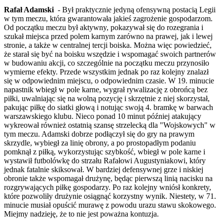
Rafał Adamski
- Był praktycznie jedyną ofensywną postacią Legii
w tym meczu, która gwarantowała jakieś zagrożenie gospodarzom.
Od początku meczu był aktywny, pokazywał się do rozegrania i
szukał miejsca przed polem karnym zarówno na prawej, jak i lewej
stronie, a także w centralnej tercji boiska. Można więc powiedzieć,
że starał się być na boisku wszędzie i wspomagać swoich partnerów
w budowaniu akcji, co szczególnie na początku meczu przynosiło
wymierne efekty. Przede wszystkim jednak po raz kolejny znalazł
się w odpowiednim miejscu, o odpowiednim czasie. W 19. minucie
napastnik wbiegł w pole karne, wygrał rywalizację z obrońcą bez
piłki, uwalniając się na wolną pozycję i skrzętnie z niej skorzystał,
pakując piłkę do siatki głową i notując swoją 4. bramkę w barwach
warszawskiego klubu. Nieco ponad 10 minut później atakujący
wykreował również ostatnią szansę strzelecką dla "Wojskowych" w
tym meczu. Adamski dobrze podłączył się do gry na prawym
skrzydle, wybiegł za linię obrony, a po prostopadłym podaniu
pomknął z piłką, wykorzystując szybkość, wbiegł w pole karne i
wystawił futbolówkę do strzału Rafałowi Augustyniakowi, który
jednak fatalnie skiksował. W bardziej defensywnej grze i niskiej
obronie także wspomagał drużynę, będąc pierwszą linią nacisku na
rozgrywających piłkę gospodarzy. Po raz kolejny wniósł konkrety,
które pozwoliły drużynie osiągnąć korzystny wynik. Niestety, w 71.
minucie musiał opuścić murawę z powodu urazu stawu skokowego.
Miejmy nadzieję, że to nie jest poważna kontuzja.