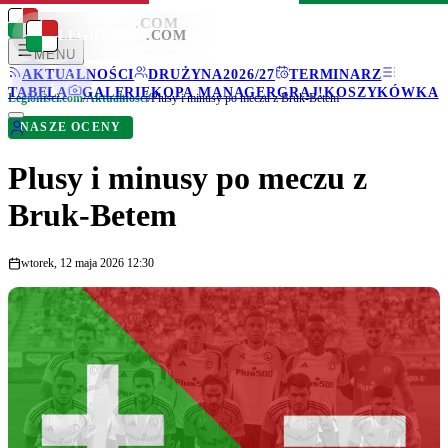
LEGIONISCI
.COM
LEGIONISCI
.COM
MENU
AKTUALNOŚCI
DRUŻYNA
2026/27
TERMINARZ
TABELA
GALERIE
KOPA MANAGER
GRAJ!
KOSZYKÓWKA
Legionisci.com
/
Aktualności
/
Plusy i minusy po meczu z Bruk-Betem
NASZE OCENY
Plusy i minusy po meczu z
Bruk-Betem
wtorek, 12 maja 2026 12:30