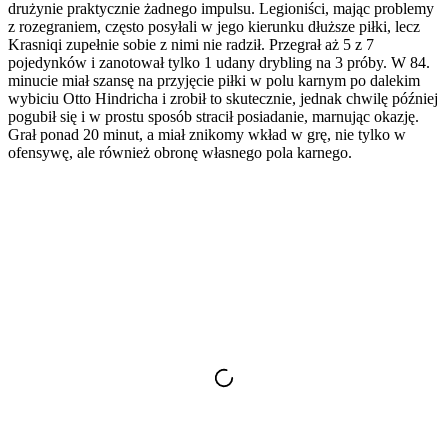
drużynie praktycznie żadnego impulsu. Legioniści, mając problemy
z rozegraniem, często posyłali w jego kierunku dłuższe piłki, lecz
Krasniqi zupełnie sobie z nimi nie radził. Przegrał aż 5 z 7
pojedynków i zanotował tylko 1 udany drybling na 3 próby. W 84.
minucie miał szansę na przyjęcie piłki w polu karnym po dalekim
wybiciu Otto Hindricha i zrobił to skutecznie, jednak chwilę później
pogubił się i w prostu sposób stracił posiadanie, marnując okazję.
Grał ponad 20 minut, a miał znikomy wkład w grę, nie tylko w
ofensywę, ale również obronę własnego pola karnego.