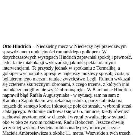
Otto Hindrich
- Niedzielny mecz w Niecieczy był prawdziwym
sprawdzianem umiejętności rumuńskiego golkipera. W
dotychczasowych występach Hindrich zapewniał spokój i pewność,
jednak nie miał okazji wykazać się jakimiś spektakularnymi
interwencjami. Te przyszły jednak w spotkaniu z Termaliką, a
golkiper wychodził z opresji w najlepszy możliwy sposób, zostając
bohaterem tego meczu i ratując zwycięstwo Legii. Rumun wykazał
się czterema skutecznymi obronami, z czego trzema, z których inni
bramkarze mogliby nie wyjść obronną ręką. W 8. minucie Hindrich
naprawił błąd Rafała Augustyniaka - w sytuacji sam na sam z
Kamilem Zapolnikiem wyczekał napastnika, poczekał nisko na
nogach do samego końca i skracając pole do strzału, wybronił strzał
atakującego. Podobnie zachował się w 65. minucie, kiedy również
zachował przytomność w chaosie i wygrał rywalizację w sytuacji
oko w oko ze swoim rodakiem, Radu Bobocem. Jeszcze chwilę
wcześniej wykonał świetną robinsonadę przy mocnym strzale
Macieja Ambrosiewicza z okolic 11. metra. Wszystkie z tych trzech