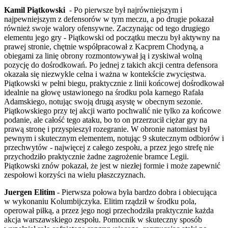
Kamil Piątkowski
- Po pierwsze był najrówniejszym i
najpewniejszym z defensorów w tym meczu, a po drugie pokazał
również swoje walory ofensywne. Zaczynając od tego drugiego
elementu jego gry - Piątkowski od początku meczu był aktywny na
prawej stronie, chętnie współpracował z Kacprem Chodyną, a
obiegami za linię obrony rozmontowywał ją i zyskiwał wolną
pozycję do dośrodkowań. Po jednej z takich akcji centra defensora
okazała się niezwykle celna i ważna w kontekście zwycięstwa.
Piątkowski w pełni biegu, praktycznie z linii końcowej dośrodkował
idealnie na głowę ustawionego na środku pola karnego Rafała
Adamskiego, notując swoją drugą asystę w obecnym sezonie.
Piątkowskiego przy tej akcji warto pochwalić nie tylko za końcowe
podanie, ale całość tego ataku, bo to on przerzucił ciężar gry na
prawą stronę i przyspieszył rozegranie. W obronie natomiast był
pewnym i skutecznym elementem, notując 9 skutecznym odbiorów i
przechwytów - najwięcej z całego zespołu, a przez jego strefę nie
przychodziło praktycznie żadne zagrożenie bramce Legii.
Piątkowski znów pokazał, że jest w niezłej formie i może zapewnić
zespołowi korzyści na wielu płaszczyznach.
Juergen Elitim
- Pierwsza połowa była bardzo dobra i obiecująca
w wykonaniu Kolumbijczyka. Elitim rządził w środku pola,
operował piłką, a przez jego nogi przechodziła praktycznie każda
akcja warszawskiego zespołu. Pomocnik w skuteczny sposób