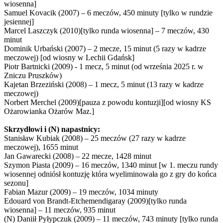
wiosenna]
Samuel Kovacik (2007) – 6 meczów, 450 minuty [tylko w rundzie
jesiennej]
Marcel Laszczyk (2010)[tylko runda wiosenna] – 7 meczów, 430
minut
Dominik Urbański (2007) – 2 mecze, 15 minut (5 razy w kadrze
meczowej) [od wiosny w Lechii Gdańsk]
Piotr Bartnicki (2009) - 1 mecz, 5 minut (od września 2025 r. w
Zniczu Pruszków)
Kajetan Brzeziński (2008) – 1 mecz, 5 minut (13 razy w kadrze
meczowej)
Norbert Merchel (2009)[pauza z powodu kontuzji][od wiosny KS
Ożarowianka Ożarów Maz.]
Skrzydłowi i (N) napastnicy:
Stanisław Kubiak (2008) – 25 meczów (27 razy w kadrze
meczowej), 1655 minut
Jan Gawarecki (2008) – 22 mecze, 1428 minut
Szymon Piasta (2009) – 16 meczów, 1340 minut [w 1. meczu rundy
wiosennej odniósł kontuzję która wyeliminowała go z gry do końca
sezonu]
Fabian Mazur (2009) – 19 meczów, 1034 minuty
Edouard von Brandt-Etchemendigaray (2009)[tylko runda
wiosenna] – 11 meczów, 935 minut
(N) Daniił Pyłypczuk (2009) – 11 meczów, 743 minuty [tylko runda