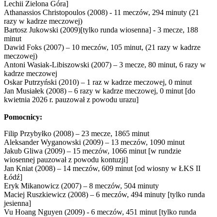
Lechii Zielona Góra]
Athanassios Christopoulos (2008) - 11 meczów, 294 minuty (21
razy w kadrze meczowej)
Bartosz Jukowski (2009)[tylko runda wiosenna] - 3 mecze, 188
minut
Dawid Foks (2007) – 10 meczów, 105 minut, (21 razy w kadrze
meczowej)
Antoni Wasiak-Libiszowski (2007) – 3 mecze, 80 minut, 6 razy w
kadrze meczowej
Oskar Putrzyński (2010) – 1 raz w kadrze meczowej, 0 minut
Jan Musiałek (2008) – 6 razy w kadrze meczowej, 0 minut [do
kwietnia 2026 r. pauzował z powodu urazu]
Pomocnicy:
Filip Przybyłko (2008) – 23 mecze, 1865 minut
Aleksander Wyganowski (2009) – 13 meczów, 1090 minut
Jakub Gliwa (2009) – 15 meczów, 1066 minut [w rundzie
wiosennej pauzował z powodu kontuzji]
Jan Kniat (2008) – 14 meczów, 609 minut [od wiosny w ŁKS II
Łódź]
Eryk Mikanowicz (2007) – 8 meczów, 504 minuty
Maciej Ruszkiewicz (2008) – 6 meczów, 494 minuty [tylko runda
jesienna]
Vu Hoang Nguyen (2009) - 6 meczów, 451 minut [tylko runda