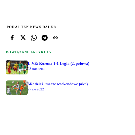
PODAJ TEN NEWS DALEJ:
POWIĄZANE ARTYKUŁY
L!VE: Korona 1-1 Legia (2. połowa)
23 min temu
Młodzież: mecze weekendowe (akt.)
27 sie 2022