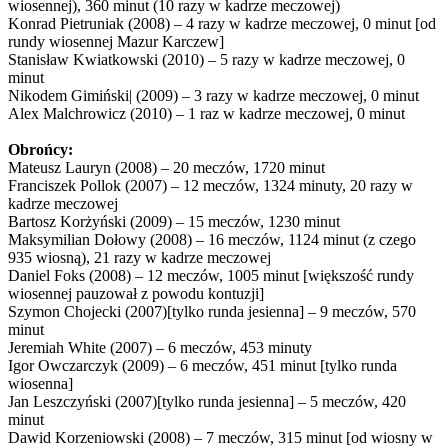
wiosennej), 360 minut (10 razy w kadrze meczowej)
Konrad Pietruniak (2008) – 4 razy w kadrze meczowej, 0 minut [od
rundy wiosennej Mazur Karczew]
Stanisław Kwiatkowski (2010) – 5 razy w kadrze meczowej, 0
minut
Nikodem Gimiński| (2009) – 3 razy w kadrze meczowej, 0 minut
Alex Malchrowicz (2010) – 1 raz w kadrze meczowej, 0 minut
Obrońcy:
Mateusz Lauryn (2008) – 20 meczów, 1720 minut
Franciszek Pollok (2007) – 12 meczów, 1324 minuty, 20 razy w
kadrze meczowej
Bartosz Korżyński (2009) – 15 meczów, 1230 minut
Maksymilian Dołowy (2008) – 16 meczów, 1124 minut (z czego
935 wiosną), 21 razy w kadrze meczowej
Daniel Foks (2008) – 12 meczów, 1005 minut [większość rundy
wiosennej pauzował z powodu kontuzji]
Szymon Chojecki (2007)[tylko runda jesienna] – 9 meczów, 570
minut
Jeremiah White (2007) – 6 meczów, 453 minuty
Igor Owczarczyk (2009) – 6 meczów, 451 minut [tylko runda
wiosenna]
Jan Leszczyński (2007)[tylko runda jesienna] – 5 meczów, 420
minut
Dawid Korzeniowski (2008) – 7 meczów, 315 minut [od wiosny w