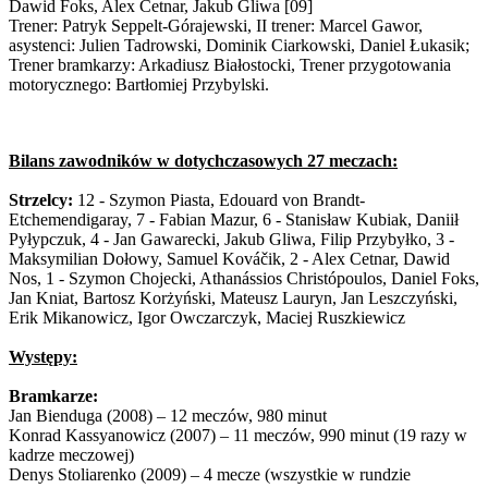
Dawid Foks, Alex Cetnar, Jakub Gliwa [09]
Trener: Patryk Seppelt-Górajewski, II trener: Marcel Gawor,
asystenci: Julien Tadrowski, Dominik Ciarkowski, Daniel Łukasik;
Trener bramkarzy: Arkadiusz Białostocki, Trener przygotowania
motorycznego: Bartłomiej Przybylski.
Bilans zawodników w dotychczasowych 27 meczach:
Strzelcy:
12 - Szymon Piasta, Edouard von Brandt-
Etchemendigaray, 7 - Fabian Mazur, 6 - Stanisław Kubiak, Daniił
Pyłypczuk, 4 - Jan Gawarecki, Jakub Gliwa, Filip Przybyłko, 3 -
Maksymilian Dołowy, Samuel Kováčik, 2 - Alex Cetnar, Dawid
Nos, 1 - Szymon Chojecki, Athanássios Christópoulos, Daniel Foks,
Jan Kniat, Bartosz Korżyński, Mateusz Lauryn, Jan Leszczyński,
Erik Mikanowicz, Igor Owczarczyk, Maciej Ruszkiewicz
Występy:
Bramkarze:
Jan Bienduga (2008) – 12 meczów, 980 minut
Konrad Kassyanowicz (2007) – 11 meczów, 990 minut (19 razy w
kadrze meczowej)
Denys Stoliarenko (2009) – 4 mecze (wszystkie w rundzie