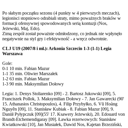
Po słabym początku sezonu (4 punkty w 4 pierwszych meczach),
legionisci stopniowo odrabiali straty, mimo poważnych braków w
formacji ofensywnej spowodowanych serią kontuzji (Nos,
Jeżewski, Maj, Edo).
Zimą zespół został poważnie odmłodzony, co jednak nie wpłynęło
negatywnie na styl gry i efektywność - a wręcz odwrotnie.
CLJ U19 (2007/8 i mł.): Arkonia Szczecin 1-3 (1-1) Legia
Warszawa
Gole:
0-1 10 min. Fabian Mazur
1-1 35 min. Oliwier Marszałek
1-2 63 min. Fabian Mazur
1-3 90 min. Maksymilian Dołowy
Legia: 1. Denys Stoliarenko [09] - 2. Bartosz Jukowski [09], 5.
Franciszek Pollok, 3. Maksymilian Dołowy - 7. Jan Gawarecki (90'
15. Athanasios Christopoulos), 4. Filip Przybyłko, 6. Vũ Hoàng
Nguyên [09], 11. Stanisław Kubiak - 8. Fabian Mazur [09], 9.
Daniił Pyłypczuk [09](55' 17. Ksawery Jeżewski), 20. Edouard von
Brandt-Etchemendigaray [09]. Ławka rezerwowych: Stanisław
Kwiatkowski [10], Jan Musiałek, Dawid Nos, Kajetan Brzeziński,