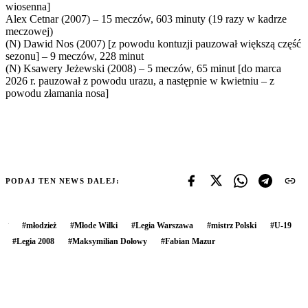
wiosenna]
Alex Cetnar (2007) – 15 meczów, 603 minuty (19 razy w kadrze
meczowej)
(N) Dawid Nos (2007) [z powodu kontuzji pauzował większą część
sezonu] – 9 meczów, 228 minut
(N) Ksawery Jeżewski (2008) – 5 meczów, 65 minut [do marca
2026 r. pauzował z powodu urazu, a następnie w kwietniu – z
powodu złamania nosa]
PODAJ TEN NEWS DALEJ:
#
młodzież
#
Młode Wilki
#
Legia Warszawa
#
mistrz Polski
#
U-19
#
Legia 2008
#
Maksymilian Dołowy
#
Fabian Mazur