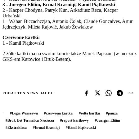
3 - Juergen Elitim, Ermal Krasniqi, Kamil Piątkowski
2 - Kacper Chodyna, Patryk Kun, Arkadiusz Reca, Kacper
Urbański
1 - Wahan Biczachczjan, Antonio Čolak, Claude Goncalves, Artur
Jędrzejczyk, Mileta Rajović, Jakub Żewłakow
Czerwone kartki:
1 - Kamil Piątkowski
2 żółte kartki ma na swoim koncie także Marek Papszun (w meczu z
GKS-em Katowice i Bruk-Betem).
PODAJ TEN NEWS DALEJ:
#
Legia Warszawa
#
czerwona kartka
#
żółta kartka
#
pauza
#
Bruk-Bet Termalica Nieciecza
#
raport kartkowy
#
Juergen Elitim
#
Ekstraklasa
#
Ermal Krasniqi
#
Kamil Piątkowski