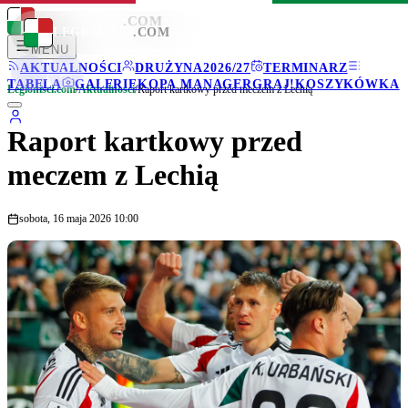
LEGIONISCI
.COM
LEGIONISCI
.COM
MENU
AKTUALNOŚCI
DRUŻYNA
2026/27
TERMINARZ
TABELA
GALERIE
KOPA MANAGER
GRAJ!
KOSZYKÓWKA
Legionisci.com
/
Aktualności
/
Raport kartkowy przed meczem z Lechią
Raport kartkowy przed
meczem z Lechią
sobota, 16 maja 2026 10:00