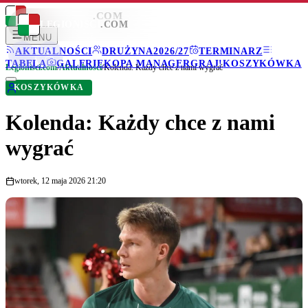
LEGIONISCI
.COM
LEGIONISCI
.COM
MENU
AKTUALNOŚCI
DRUŻYNA
2026/27
TERMINARZ
TABELA
GALERIE
KOPA MANAGER
GRAJ!
KOSZYKÓWKA
Legionisci.com
/
Aktualności
/
Kolenda: Każdy chce z nami wygrać
KOSZYKÓWKA
Kolenda: Każdy chce z nami
wygrać
wtorek, 12 maja 2026 21:20