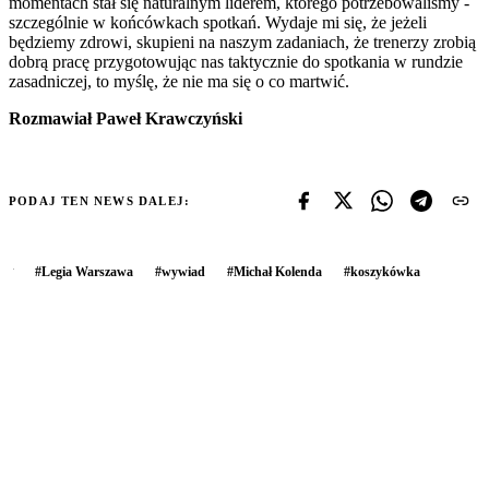
momentach stał się naturalnym liderem, którego potrzebowaliśmy -
szczególnie w końcówkach spotkań. Wydaje mi się, że jeżeli
będziemy zdrowi, skupieni na naszym zadaniach, że trenerzy zrobią
dobrą pracę przygotowując nas taktycznie do spotkania w rundzie
zasadniczej, to myślę, że nie ma się o co martwić.
Rozmawiał Paweł Krawczyński
PODAJ TEN NEWS DALEJ:
#
Legia Warszawa
#
wywiad
#
Michał Kolenda
#
koszykówka