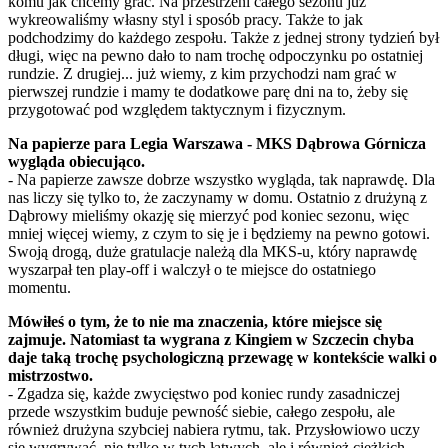
komu jak chcemy grać. Na przestrzeni całego sezonu już
wykreowaliśmy własny styl i sposób pracy. Także to jak
podchodzimy do każdego zespołu. Także z jednej strony tydzień był
długi, więc na pewno dało to nam trochę odpoczynku po ostatniej
rundzie. Z drugiej... już wiemy, z kim przychodzi nam grać w
pierwszej rundzie i mamy te dodatkowe parę dni na to, żeby się
przygotować pod względem taktycznym i fizycznym.
Na papierze para Legia Warszawa - MKS Dąbrowa Górnicza
wygląda obiecująco.
- Na papierze zawsze dobrze wszystko wygląda, tak naprawdę. Dla
nas liczy się tylko to, że zaczynamy w domu. Ostatnio z drużyną z
Dąbrowy mieliśmy okazję się mierzyć pod koniec sezonu, więc
mniej więcej wiemy, z czym to się je i będziemy na pewno gotowi.
Swoją drogą, duże gratulacje należą dla MKS-u, który naprawdę
wyszarpał ten play-off i walczył o te miejsce do ostatniego
momentu.
Mówiłeś o tym, że to nie ma znaczenia, które miejsce się
zajmuje. Natomiast ta wygrana z Kingiem w Szczecin chyba
daje taką trochę psychologiczną przewagę w kontekście walki o
mistrzostwo.
- Zgadza się, każde zwycięstwo pod koniec rundy zasadniczej
przede wszystkim buduje pewność siebie, całego zespołu, ale
również drużyna szybciej nabiera rytmu, tak. Przysłowiowo uczy
się wygrywać, nie tylko w tych łatwych, ale i również ciężkich