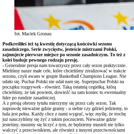
fot. Maciek Gronau
Podkreśliłeś też tą kwestię dotyczącą końcówki sezonu
zasadniczego. Serie zwycięstw, jesteście mistrzami Polski,
zajmujecie pierwsze miejsce po sezonie zasadniczym. To też z
kolei buduje pewnego rodzaju presję.
- Generalnie presja nam towarzyszy przez cały sezon praktycznie.
Mieliśmy nasze małe cele, które chcieliśmy zrealizować w trakcie
sezonu, czyli awans w grupie Basketball Champions League. Nie
udało się. Puchar Polski nie udał nam się. Superpuchar Polski na
początku rozgrywek - również. Taką ostatnią cegiełką, którą
chcieliśmy, że tak powiem, dowieźć na sam koniec to ewentualny
lider po rundzie zasadniczej.
A z presją obrony tytułu mierzymy się przez cały sezon. Tak
naprawdę nieważne gdzie gramy - u siebie czy gdzieś jedziemy, to
hala jest pełna. Każdy chce z nami wygrać, więc myślę, że trochę
już nauczyliśmy się żyć z takim poczuciem. Nieważne gdzie
jesteśmy, musimy się liczyć z tym, że będziemy musieli nie tylko
walczyć z przeciwnikiem, ale również z innymi przeciwnościami