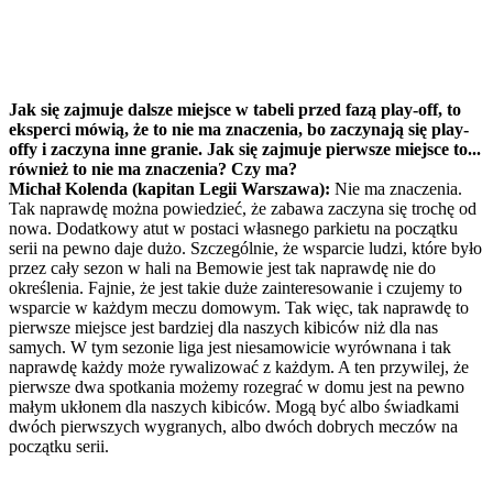
Jak się zajmuje dalsze miejsce w tabeli przed fazą play-off, to
eksperci mówią, że to nie ma znaczenia, bo zaczynają się play-
offy i zaczyna inne granie. Jak się zajmuje pierwsze miejsce to...
również to nie ma znaczenia? Czy ma?
Michał Kolenda (kapitan Legii Warszawa):
Nie ma znaczenia.
Tak naprawdę można powiedzieć, że zabawa zaczyna się trochę od
nowa. Dodatkowy atut w postaci własnego parkietu na początku
serii na pewno daje dużo. Szczególnie, że wsparcie ludzi, które było
przez cały sezon w hali na Bemowie jest tak naprawdę nie do
określenia. Fajnie, że jest takie duże zainteresowanie i czujemy to
wsparcie w każdym meczu domowym. Tak więc, tak naprawdę to
pierwsze miejsce jest bardziej dla naszych kibiców niż dla nas
samych. W tym sezonie liga jest niesamowicie wyrównana i tak
naprawdę każdy może rywalizować z każdym. A ten przywilej, że
pierwsze dwa spotkania możemy rozegrać w domu jest na pewno
małym ukłonem dla naszych kibiców. Mogą być albo świadkami
dwóch pierwszych wygranych, albo dwóch dobrych meczów na
początku serii.