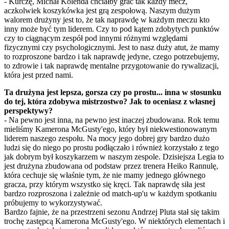
- Kurczę, Michał Kolenda chciałby grać tak każdy mecz,
aczkolwiek koszykówka jest grą zespołową. Naszym dużym
walorem drużyny jest to, że tak naprawdę w każdym meczu kto
inny może być tym liderem. Czy to pod kątem zdobytych punktów
czy to ciągnącym zespół pod innymi różnymi względami
fizycznymi czy psychologicznymi. Jest to nasz duży atut, że mamy
to rozproszone bardzo i tak naprawdę jedyne, czego potrzebujemy,
to zdrowie i tak naprawdę mentalne przygotowanie do rywalizacji,
która jest przed nami.
Ta drużyna jest lepsza, gorsza czy po prostu... inna w stosunku
do tej, która zdobywa mistrzostwo? Jak to oceniasz z własnej
perspektywy?
- Na pewno jest inna, na pewno jest inaczej zbudowana. Rok temu
mieliśmy Kamerona McGusty'ego, który był niekwestionowanym
liderem naszego zespołu. Na mocy jego dobrej gry bardzo dużo
ludzi się do niego po prostu podłączało i również korzystało z tego
jak dobrym był koszykarzem w naszym zespole. Dzisiejsza Legia to
jest drużyna zbudowana od podstaw przez trenera Heiko Rannulę,
która cechuje się właśnie tym, że nie mamy jednego głównego
gracza, przy którym wszystko się kręci. Tak naprawdę siła jest
bardzo rozproszona i zależnie od match-up'u w każdym spotkaniu
próbujemy to wykorzystywać.
Bardzo fajnie, że na przestrzeni sezonu Andrzej Pluta stał się takim
trochę zastępcą Kamerona McGusty'ego. W niektórych elementach i