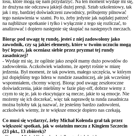
losu, które mogą się nam przydarzyć. Na ten moment wydaje mi się,
że drużyna nie odczuwa jakiejś dużej presji. Sztab szkoleniowy, tak
jak i my, bardziej doświadczeni zawodnicy, próbujemy pilnować
tego nastawienia w szatni. Po to, żeby jedynie jak najdalej patrzeć
na najbliższe spotkanie i tylko i wyłącznie z tego się rozliczać, to
analizować i dopiero następnie się skupiać na następnych meczach.
Biorąc pod uwagę tę rundę, jesteś z niej zadowolony jako
zawodnik, czy są jakieś elementy, które w twoim uczuciu mogą
być lepsze, jak oceniasz siebie przez pryzmat tej rundy
zasadniczej?
- Wydaje mi się, że ogólnie jako zespół mamy dużo powodów do
zadowolenia. Aczkolwiek wiadomo, że apetyt rośnie w miarę
jedzenia. Był moment, że tak powiem, małego szczęścia, w którym
już dopięliśmy tego lidera w rundzie zasadniczej, ale jak wcześniej
wspomniałem, chcemy więcej. Biorąc pod uwagę zeszłoroczne
doświadczenia, jakie mieliśmy w fazie play-off, dobrze wiemy z
czym to się je, jak to ekscytujące są mecze, jakie to są emocje. Nie
możemy się ich doczekać, więc tak naprawdę ta runda zasadnicza
można byłoby tak ją nazwać, że jesteśmy bardzo zadowoleni,
aczkolwiek wiemy, że te większe emocje dopiero nas czekają.
Co musi się wydarzyć, żeby Michał Kolenda grał tak przez
większość spotkań, jak w ostatnim meczu z Kingiem Szczecin
(23 pkt., 13 zbiórek)?