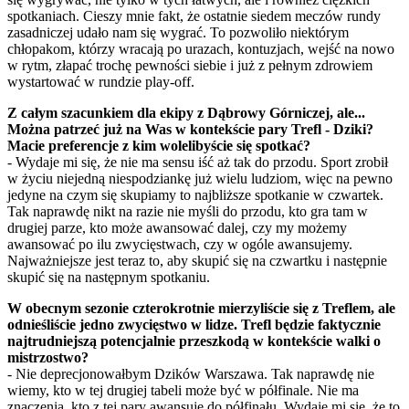
spotkaniach. Cieszy mnie fakt, że ostatnie siedem meczów rundy
zasadniczej udało nam się wygrać. To pozwoliło niektórym
chłopakom, którzy wracają po urazach, kontuzjach, wejść na nowo
w rytm, złapać trochę pewności siebie i już z pełnym zdrowiem
wystartować w rundzie play-off.
Z całym szacunkiem dla ekipy z Dąbrowy Górniczej, ale...
Można patrzeć już na Was w kontekście pary Trefl - Dziki?
Macie preferencje z kim wolelibyście się spotkać?
- Wydaje mi się, że nie ma sensu iść aż tak do przodu. Sport zrobił
w życiu niejedną niespodziankę już wielu ludziom, więc na pewno
jedyne na czym się skupiamy to najbliższe spotkanie w czwartek.
Tak naprawdę nikt na razie nie myśli do przodu, kto gra tam w
drugiej parze, kto może awansować dalej, czy my możemy
awansować po ilu zwycięstwach, czy w ogóle awansujemy.
Najważniejsze jest teraz to, aby skupić się na czwartku i następnie
skupić się na następnym spotkaniu.
W obecnym sezonie czterokrotnie mierzyliście się z Treflem, ale
odnieśliście jedno zwycięstwo w lidze. Trefl będzie faktycznie
najtrudniejszą potencjalnie przeszkodą w kontekście walki o
mistrzostwo?
- Nie deprecjonowałbym Dzików Warszawa. Tak naprawdę nie
wiemy, kto w tej drugiej tabeli może być w półfinale. Nie ma
znaczenia, kto z tej pary awansuje do półfinału. Wydaje mi się, że to