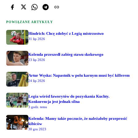
POWIĄZANE ARTYKUŁY
Hindrich: Chcę zdobyć z Legią mistrzostwo
31 lip 2026
Kolenda przeszedł zabieg stawu skokowego
23 lip 2026
Artur Węska: Napastnik w polu karnym musi być killerem
24 lip 2026
Legia wśród faworytów do pozyskania Kuchty.
Konkurencja jest jednak silna
3 godz. temu
Kolenda: Mamy takie poczucie, że należałoby przeprosić
kibiców
30 gru 2023