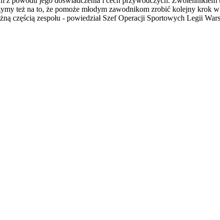
m z powodu jego doświadczenia i cech przywódczych. Zwolennikiem tej
 Liczymy też na to, że pomoże młodym zawodnikom zrobić kolejny krok 
ażną częścią zespołu - powiedział Szef Operacji Sportowych Legii War