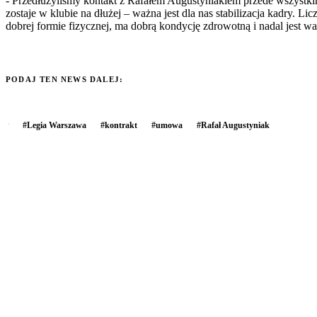
- Przedłużyliśmy kontakt z Rafałem Augustyniakiem przede wszystki
zostaje w klubie na dłużej – ważna jest dla nas stabilizacja kadry.
dobrej formie fizycznej, ma dobrą kondycję zdrowotną i nadal jest w
PODAJ TEN NEWS DALEJ:
#
Legia Warszawa
#
kontrakt
#
umowa
#
Rafał Augustyniak