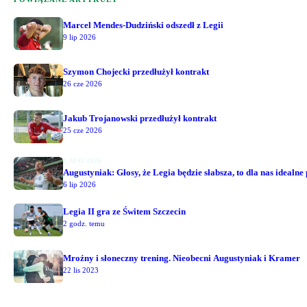
Marcel Mendes-Dudziński odszedł z Legii
9 lip 2026
Szymon Chojecki przedłużył kontrakt
26 cze 2026
Jakub Trojanowski przedłużył kontrakt
25 cze 2026
LATO 2026
Augustyniak: Głosy, że Legia będzie słabsza, to dla nas idealne
6 lip 2026
Legia II gra ze Świtem Szczecin
2 godz. temu
Mroźny i słoneczny trening. Nieobecni Augustyniak i Kramer
22 lis 2023