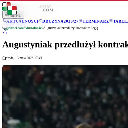
LEGIONISCI
.COM
LEGIONISCI
.COM
MENU
AKTUALNOŚCI
DRUŻYNA
2026/27
TERMINARZ
TABEL
Legionisci.com
/
Aktualności
/
Augustyniak przedłużył kontrakt z Legią
Augustyniak przedłużył kontrak
środa, 13 maja 2026 17:45