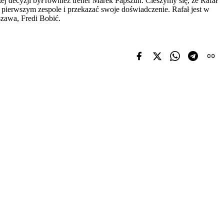
 decyzji był również trener Marek Papszun. Cieszymy się, że Rafał
w pierwszym zespole i przekazać swoje doświadczenie. Rafał jest w
szawa, Fredi Bobić.