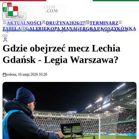
LEGIONISCI
.COM
LEGIONISCI
.COM
MENU
AKTUALNOŚCI
DRUŻYNA
2026/27
TERMINARZ
TABELA
GALERIE
KOPA MANAGER
GRAJ!
KOSZYKÓWKA
Legionisci.com
/
Aktualności
/
Gdzie obejrzeć mecz Lechia Gdańsk - Legia Warszawa?
Gdzie obejrzeć mecz Lechia
Gdańsk - Legia Warszawa?
sobota, 16 maja 2026 16:26