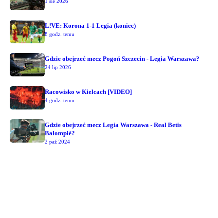
1 sie 2026
L!VE: Korona 1-1 Legia (koniec)
8 godz. temu
Gdzie obejrzeć mecz Pogoń Szczecin - Legia Warszawa?
24 lip 2026
Racowisko w Kielcach [VIDEO]
4 godz. temu
Gdzie obejrzeć mecz Legia Warszawa - Real Betis
Balompié?
2 paź 2024