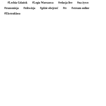
#
Lechia Gdańsk
#
Legia Warszawa
#
relacja live
#
na żywo
#
transmisja
#
telewizja
#
gdzie obejrzeć
#
tv
#
stream online
#
Ekstraklasa