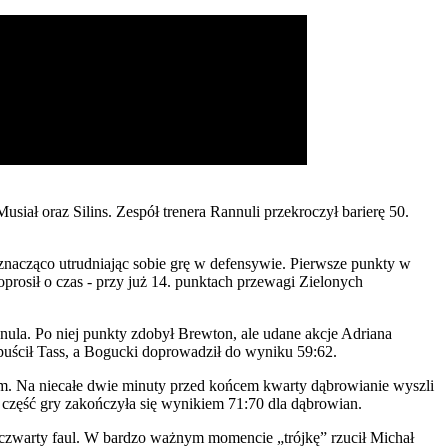
usiał oraz Silins. Zespół trenera Rannuli przekroczył barierę 50.
 znacząco utrudniając sobie grę w defensywie. Pierwsze punkty w
oprosił o czas - przy już 14. punktach przewagi Zielonych
ula. Po niej punkty zdobył Brewton, ale udane akcje Adriana
opuścił Tass, a Bogucki doprowadził do wyniku 59:62.
em. Na niecałe dwie minuty przed końcem kwarty dąbrowianie wyszli
a część gry zakończyła się wynikiem 71:70 dla dąbrowian.
j czwarty faul. W bardzo ważnym momencie „trójkę” rzucił Michał