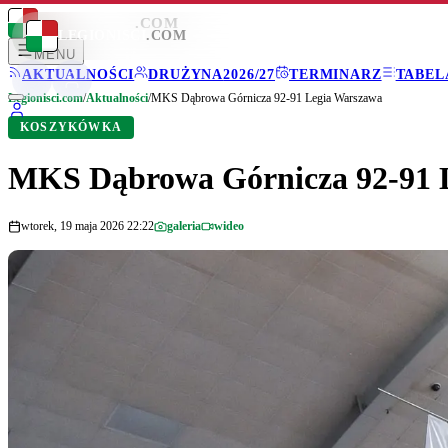
LEGIONISCI
.COM
LEGIONISCI
.COM
MENU
AKTUALNOŚCI
DRUŻYNA
2026/27
TERMINARZ
TABEL
Legionisci.com
/
Aktualności
/
MKS Dąbrowa Górnicza 92-91 Legia Warszawa
KOSZYKÓWKA
MKS Dąbrowa Górnicza 92-91 
wtorek, 19 maja 2026 22:22
galeria
wideo