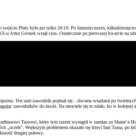
m wejściu Pluty było już tylko 20:19. Po fantastycznym, kilkudziesięc
KS-u Artur Gronek wziął czas. Ostatecznie po pierwszej kwarcie na ta
Thompsona. Ten sam zawodnik popisał się…dwoma wsadami po świetnych
iągając zawodników do ławki. Na niewiele się to zdało, bo w kolejnej
atthiasowi Tassowi, który tym razem wystąpił w zamian za Shane’a Hu
wóch „oczek”. Większym problemem okazało się trzeci faul Tassa, po k
kszość drugiej połowy.