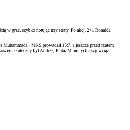
ą w grze, szybko notując trzy straty. Po akcji 2+1 Ronalda
ra Muhammada - MKS prowadził 15:7, a jeszcze przed rzutem
 koszem skuteczny był Andrzej Pluta. Mimo tych akcji wciąż