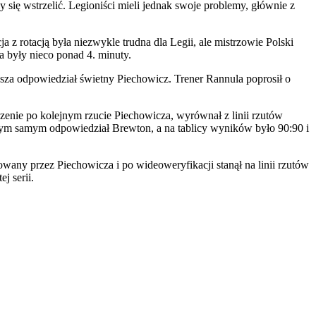
się wstrzelić. Legioniści mieli jednak swoje problemy, głównie z
 rotacją była niezwykle trudna dla Legii, ale mistrzowie Polski
a były nieco ponad 4. minuty.
kosza odpowiedział świetny Piechowicz. Trener Rannula poprosił o
zenie po kolejnym rzucie Piechowicza, wyrównał z linii rzutów
 tym samym odpowiedział Brewton, a na tablicy wyników było 90:90 i
wany przez Piechowicza i po wideoweryfikacji stanął na linii rzutów
j serii.