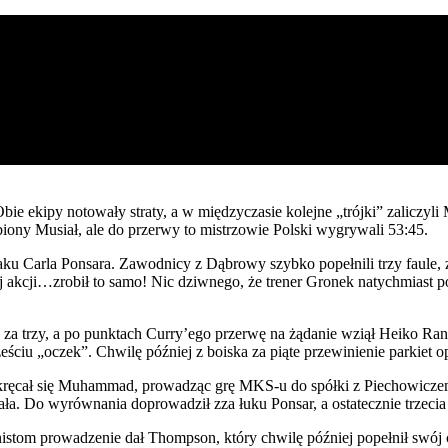
ie ekipy notowały straty, a w międzyczasie kolejne „trójki” zaliczyli M
biony Musiał, ale do przerwy to mistrzowie Polski wygrywali 53:45.
ataku Carla Ponsara. Zawodnicy z Dąbrowy szybko popełnili trzy faule,
ej akcji…zrobił to samo! Nic dziwnego, że trener Gronek natychmiast p
a trzy, a po punktach Curry’ego przerwę na żądanie wziął Heiko Rann
ściu „oczek”. Chwilę później z boiska za piąte przewinienie parkiet 
rozkręcał się Muhammad, prowadząc grę MKS-u do spółki z Piechowicz
ała. Do wyrównania doprowadził zza łuku Ponsar, a ostatecznie trzeci
ionistom prowadzenie dał Thompson, który chwilę później popełnił swó