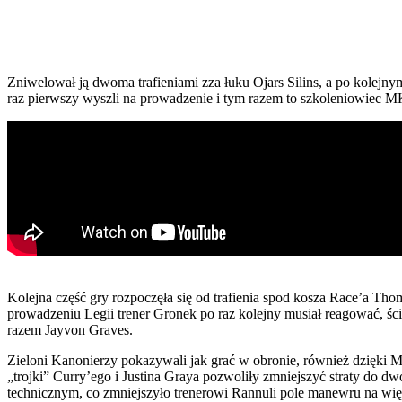
Zniwelował ją dwoma trafieniami zza łuku Ojars Silins, a po kolejny
raz pierwszy wyszli na prowadzenie i tym razem to szkoleniowiec M
Kolejna część gry rozpoczęła się od trafienia spod kosza Race’a 
prowadzeniu Legii trener Gronek po raz kolejny musiał reagować, śc
razem Jayvon Graves.
Zieloni Kanonierzy pokazywali jak grać w obronie, również dzięki M
„trojki” Curry’ego i Justina Graya pozwoliły zmniejszyć straty do d
technicznym, co zmniejszyło trenerowi Rannuli pole manewru na wię