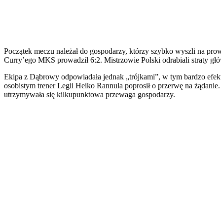
Początek meczu należał do gospodarzy, którzy szybko wyszli na prow
Curry’ego MKS prowadził 6:2. Mistrzowie Polski odrabiali straty głó
Ekipa z Dąbrowy odpowiadała jednak „trójkami”, w tym bardzo efe
osobistym trener Legii Heiko Rannula poprosił o przerwę na żądanie.
utrzymywała się kilkupunktowa przewaga gospodarzy.