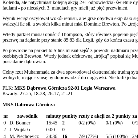
Kolenda, ale natychmiast kolejną akcją 2+1 odpowiedział świetnie dy
faulami - po niecałych 3. minutach gry mieli już pięć przewinień.
Wynik wciąż oscylował wokół remisu, a w grze obydwu ekip dało się 
walczyli ile sił, a swoich kilka minut miał Dominic Brewton. Po „tró
Wtedy parkiet musiał opuścić Thompson, który również popełnił pięć 
przerwę na żądanie przy stanie 85:83 dla Legii, gdy do końca czasu g
Po powrocie na parkiet to Silins musiał zejść z powodu nadmiaru p
osobistych Brewton. Wtedy jednak efektowną „trójką” popisał się M
posiadanie dąbrowian.
Celny rzut Muhammada za dwa spowodował ekstremalnie trudną sytuacj
wolnych, mając szansę by doprowadzić do dogrywki. Nie trafił jednak d
PLK:
MKS Dąbrowa Górnicza 92-91 Legia Warszawa
Kwarty: 27-25, 18-28, 26-17, 21-21
MKS Dąbrowa Górnicza
nr
zawodnik
minuty
punkty
rzuty z akcji
za 2 punkty
za
0
D. Bonner
15:45
2
0/2 (0%)
0/1 (0%)
0/
2
J. Wojdała
0:00
0
4
M. Piechowicz
24:36
16
7/9 (77%)
5/5 (100%)
2/