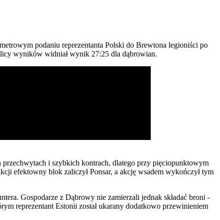
iometrowym podaniu reprezentanta Polski do Brewtona legioniści po
blicy wyników widniał wynik 27:25 dla dąbrowian.
 przechwytach i szybkich kontrach, dlatego przy pięciopunktowym
 akcji efektowny blok zaliczył Ponsar, a akcję wsadem wykończył tym
ntera. Gospodarze z Dąbrowy nie zamierzali jednak składać broni -
tórym reprezentant Estonii został ukarany dodatkowo przewinieniem