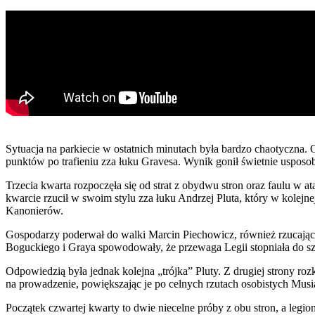
Sytuacja na parkiecie w ostatnich minutach była bardzo chaotyczna. Ob
punktów po trafieniu zza łuku Gravesa. Wynik gonił świetnie usposo
Trzecia kwarta rozpoczęła się od strat z obydwu stron oraz faulu w 
kwarcie rzucił w swoim stylu zza łuku Andrzej Pluta, który w kolejn
Kanonierów.
Gospodarzy poderwał do walki Marcin Piechowicz, również rzucając z
Boguckiego i Graya spowodowały, że przewaga Legii stopniała do sze
Odpowiedzią była jednak kolejna „trójka” Pluty. Z drugiej strony 
na prowadzenie, powiększając je po celnych rzutach osobistych Musi
Początek czwartej kwarty to dwie niecelne próby z obu stron, a leg