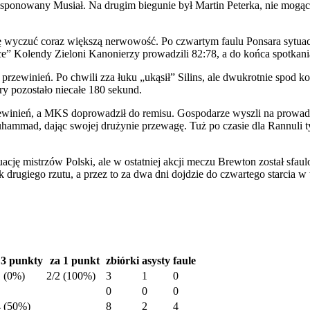
sponowany Musiał. Na drugim biegunie był Martin Peterka, nie mogący 
wyczuć coraz większą nerwowość. Po czwartym faulu Ponsara sytuacja z
jce” Kolendy Zieloni Kanonierzy prowadzili 82:78, a do końca spotkani
przewinień. Po chwili zza łuku „ukąsił” Silins, ale dwukrotnie spod 
ry pozostało niecałe 180 sekund.
rzewinień, a MKS doprowadził do remisu. Gospodarze wyszli na prowad
uhammad, dając swojej drużynie przewagę. Tuż po czasie dla Rannuli
ę mistrzów Polski, ale w ostatniej akcji meczu Brewton został sfaulo
rugiego rzutu, a przez to za dwa dni dojdzie do czwartego starcia w te
 3 punkty
za 1 punkt
zbiórki
asysty
faule
1 (0%)
2/2 (100%)
3
1
0
0
0
0
4 (50%)
8
2
4