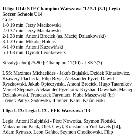
II liga U14: STF Champion Warszawa '12 5-1 (3-1) Legia
Soccer Schools U14
Gole:
1-0 19 min. Jerzy Macikowski
2-0 32 min. Jerzy Macikowski
2-1 38 min. Antoni Brociek (as. Maciej Dziankowski)
3-1 39 min. Mikołaj Hołdaś
4-1 49 min. Antoni Kuzawiński
5-1 63 min. Dymitr Leonkiewicz
Strzały(celne)[25-80']: Champion 17(10) - LSS 3(3)
LSS: Maximos Michaelides - Jakub Bujalski, Dzidek Kinasiewicz,
Ksawery Płachecki, Filip Bryja, Aleksander Pyzel, Dawid
Ryszkowski, Jakub Opieczyński, Antoni Brociek, Hugo Tatarnikov,
Marcel Stępniak, Aleksander Pyzel oraz Krystian Dawidiak, Maciej
Dziankowski, Franciszek Faryniarz, Kuba Maszewski (br)
Trener: Patryk Sadowski, II trener: Kamil Kaźmierski
I liga U13: Legia U13 - FFK Warszawa '13
Legia: Antoni Kulpiński - Piotr Nowotka, Szymon Płoński,
Maksymilian Pająk, Olek Cwyl, Konstantsin Yushkavets [14],
Adam Rymszo, Leon Gańko, Szymon Chodkowski, Filip