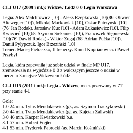
CLJ U17 (2009 i mł.): Widzew Łódź 0-0 Legia Warszawa
Legia: Alex Malchrowicz [10] - Aleks Rzepkowski [10](86' Oliwier
Altewęgier [10]), Mikołaj Maćkowiak [10], Oskar Putrzyński [10]
(76' Jan Rodak), Jarosław Kuc [10] - Adam Łukasiewicz [10], Filip
Kwiecień [10](68' Szymon Siekaniec [10]), Franciszek Stępniewski
[10](76' Dawid Rodak) - Wiktor Zugaj (68' Adrian Pućka [10]),
Daniił Pylypczuk, Igor Brzeziński [10]
Trener: Maciej Pietraszko, II trenerzy: Kamil Kuprianowicz i Paweł
Przybył
Legia, która zapewniła już sobie udział w finale MP U17,
zremisowała na wyjeździe 0-0 z walczącym jeszcze o udział w
meczu o 3.miejsce Widzewem Łódź
CLJ U15 (2011 i mł.): Legia - Widzew
, mecz przerwany w 71'
przy stanie 4-1
Gole:
1-0 24 min. Tytus Mendakiewicz (gł., as. Szymon Traczykowski)
2-0 44 min. Tytus Mendakiewicz (gł. as. Kajetan Zaliwski)
3-0 46 min. Kacper Kwiatkowski b.a.
3-1 57 min. Hubert Frejter
4-1 53 min. Fryderyk Paprocki (as. Marcin Kośmiński)