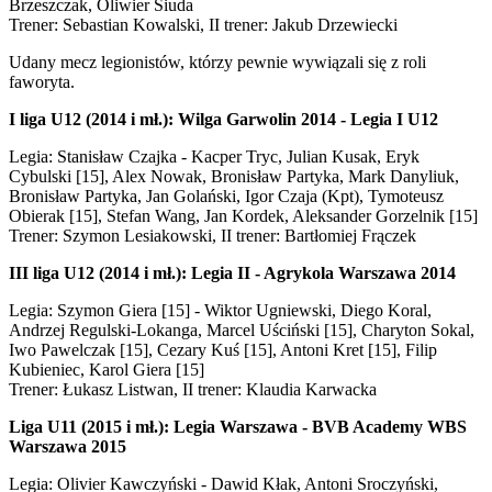
Brzeszczak, Oliwier Siuda
Trener: Sebastian Kowalski, II trener: Jakub Drzewiecki
Udany mecz legionistów, którzy pewnie wywiązali się z roli
faworyta.
I liga U12 (2014 i mł.): Wilga Garwolin 2014 - Legia I U12
Legia: Stanisław Czajka - Kacper Tryc, Julian Kusak, Eryk
Cybulski [15], Alex Nowak, Bronisław Partyka, Mark Danyliuk,
Bronisław Partyka, Jan Golański, Igor Czaja (Kpt), Tymoteusz
Obierak [15], Stefan Wang, Jan Kordek, Aleksander Gorzelnik [15]
Trener: Szymon Lesiakowski, II trener: Bartłomiej Frączek
III liga U12 (2014 i mł.): Legia II - Agrykola Warszawa 2014
Legia: Szymon Giera [15] - Wiktor Ugniewski, Diego Koral,
Andrzej Regulski-Lokanga, Marcel Uściński [15], Charyton Sokal,
Iwo Pawelczak [15], Cezary Kuś [15], Antoni Kret [15], Filip
Kubieniec, Karol Giera [15]
Trener: Łukasz Listwan, II trener: Klaudia Karwacka
Liga U11 (2015 i mł.): Legia Warszawa - BVB Academy WBS
Warszawa 2015
Legia: Olivier Kawczyński - Dawid Kłak, Antoni Sroczyński,