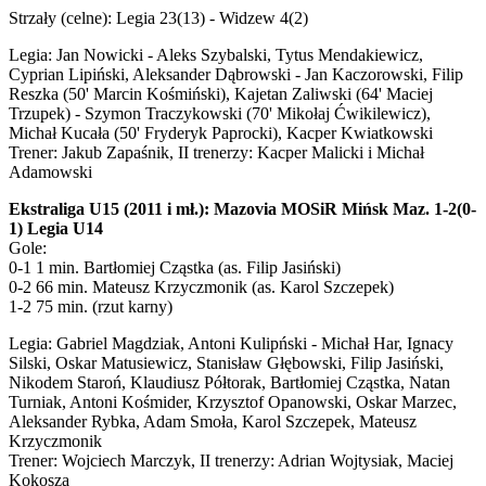
Strzały (celne): Legia 23(13) - Widzew 4(2)
Legia: Jan Nowicki - Aleks Szybalski, Tytus Mendakiewicz,
Cyprian Lipiński, Aleksander Dąbrowski - Jan Kaczorowski, Filip
Reszka (50' Marcin Kośmiński), Kajetan Zaliwski (64' Maciej
Trzupek) - Szymon Traczykowski (70' Mikołaj Ćwikilewicz),
Michał Kucała (50' Fryderyk Paprocki), Kacper Kwiatkowski
Trener: Jakub Zapaśnik, II trenerzy: Kacper Malicki i Michał
Adamowski
Ekstraliga U15 (2011 i mł.): Mazovia MOSiR Mińsk Maz. 1-2(0-
1) Legia U14
Gole:
0-1 1 min. Bartłomiej Cząstka (as. Filip Jasiński)
0-2 66 min. Mateusz Krzyczmonik (as. Karol Szczepek)
1-2 75 min. (rzut karny)
Legia: Gabriel Magdziak, Antoni Kulipński - Michał Har, Ignacy
Silski, Oskar Matusiewicz, Stanisław Głębowski, Filip Jasiński,
Nikodem Staroń, Klaudiusz Półtorak, Bartłomiej Cząstka, Natan
Turniak, Antoni Kośmider, Krzysztof Opanowski, Oskar Marzec,
Aleksander Rybka, Adam Smoła, Karol Szczepek, Mateusz
Krzyczmonik
Trener: Wojciech Marczyk, II trenerzy: Adrian Wojtysiak, Maciej
Kokosza