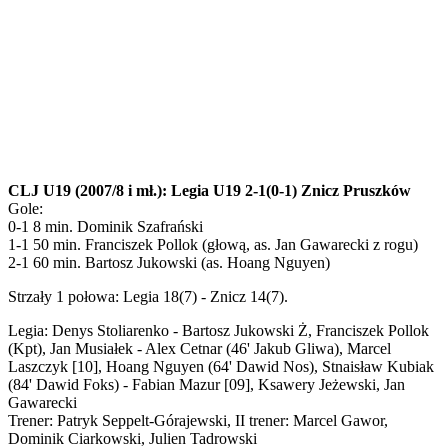
CLJ U19 (2007/8 i mł.): Legia U19 2-1(0-1) Znicz Pruszków
Gole:
0-1 8 min. Dominik Szafrański
1-1 50 min. Franciszek Pollok (głową, as. Jan Gawarecki z rogu)
2-1 60 min. Bartosz Jukowski (as. Hoang Nguyen)
Strzały 1 połowa: Legia 18(7) - Znicz 14(7).
Legia: Denys Stoliarenko - Bartosz Jukowski Ż, Franciszek Pollok
(Kpt), Jan Musiałek - Alex Cetnar (46' Jakub Gliwa), Marcel
Laszczyk [10], Hoang Nguyen (64' Dawid Nos), Stnaisław Kubiak
(84' Dawid Foks) - Fabian Mazur [09], Ksawery Jeżewski, Jan
Gawarecki
Trener: Patryk Seppelt-Górajewski, II trener: Marcel Gawor,
Dominik Ciarkowski, Julien Tadrowski