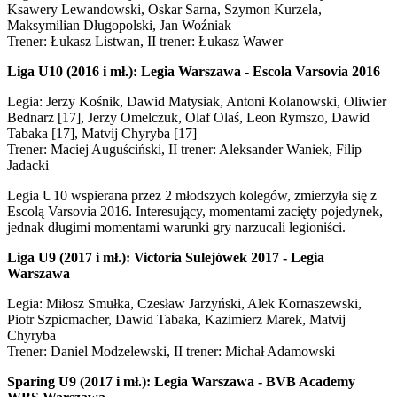
Ksawery Lewandowski, Oskar Sarna, Szymon Kurzela,
Maksymilian Długopolski, Jan Woźniak
Trener: Łukasz Listwan, II trener: Łukasz Wawer
Liga U10 (2016 i mł.): Legia Warszawa - Escola Varsovia 2016
Legia: Jerzy Kośnik, Dawid Matysiak, Antoni Kolanowski, Oliwier
Bednarz [17], Jerzy Omelczuk, Olaf Olaś, Leon Rymszo, Dawid
Tabaka [17], Matvij Chyryba [17]
Trener: Maciej Auguściński, II trener: Aleksander Waniek, Filip
Jadacki
Legia U10 wspierana przez 2 młodszych kolegów, zmierzyła się z
Escolą Varsovia 2016. Interesujący, momentami zacięty pojedynek,
jednak długimi momentami warunki gry narzucali legioniści.
Liga U9 (2017 i mł.): Victoria Sulejówek 2017 - Legia
Warszawa
Legia: Miłosz Smułka, Czesław Jarzyński, Alek Kornaszewski,
Piotr Szpicmacher, Dawid Tabaka, Kazimierz Marek, Matvij
Chyryba
Trener: Daniel Modzelewski, II trener: Michał Adamowski
Sparing U9 (2017 i mł.): Legia Warszawa - BVB Academy