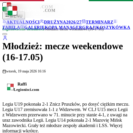
LEGIONISCI
.COM
LEGIONISCI
.COM
MENU
AKTUALNOŚCI
DRUŻYNA
2026/27
TERMINARZ
TABELA
GALERIE
KOPA MANAGER
GRAJ!
KOSZYKÓWKA
Legionisci.com
/
Aktualności
/
Młodzież: mecze weekendowe (16-17.05)
Młodzież: mecze weekendowe
(16-17.05)
wtorek, 19 maja 2026 16:16
Raffi
Legionisci.com
Legia U19 pokonała 2-1 Znicz Pruszków, po dosyć ciężkim meczu.
Legia U17 zremisowała 1-1 z Widzewem. W CLJ U15 mecz Legii
z Widzewem przerwano w 71. minucie przy stanie 4-1, z uwagi na
uraz zawodnika Legii. Legia U14 pokonała 2-1 Mazovię Mińsk
Mazowiecki. Grały też młodsze zespoły akademii i LSS. Więcej
informacji wkrótce.