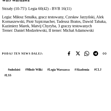
WBS Warszawa
Strzały (10-75'): Legia 60(42) - BVB 16(11)
Legia: Miłosz Smułka, gracz testowany, Czesław Jarzyński, Alek
Kornaszewski, Piotr Szpicmacher, Tadeusz Bratos, Dawid Tabaka,
Kazimierz Marek, Matvij Chyryba, 3 graczy testowanych
Trener: Daniel Modzelewski, II trener: Michał Adamowski
PODAJ TEN NEWS DALEJ:
#
młodzież
#
Młode Wilki
#
Legia Warszawa
#
Akademia
#
CLJ
#
LSS