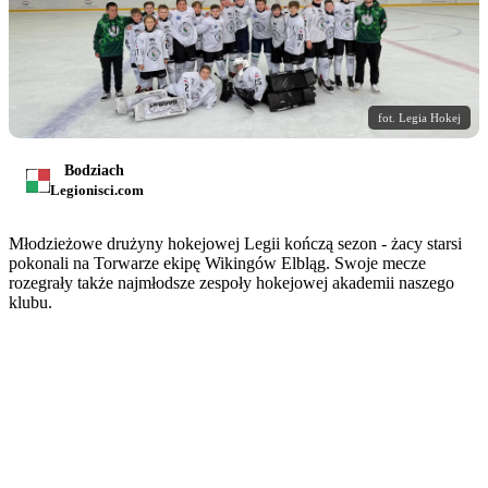
fot. Legia Hokej
Bodziach
Legionisci.com
Młodzieżowe drużyny hokejowej Legii kończą sezon - żacy starsi
pokonali na Torwarze ekipę Wikingów Elbląg. Swoje mecze
rozegrały także najmłodsze zespoły hokejowej akademii naszego
klubu.