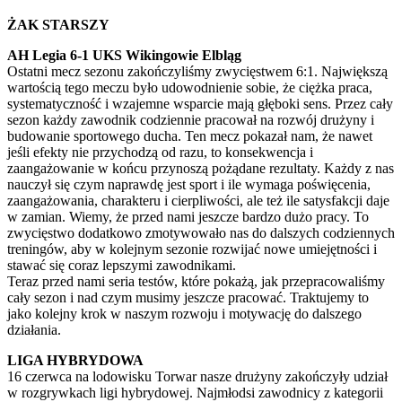
ŻAK STARSZY
AH Legia 6-1 UKS Wikingowie Elbląg
Ostatni mecz sezonu zakończyliśmy zwycięstwem 6:1. Największą
wartością tego meczu było udowodnienie sobie, że ciężka praca,
systematyczność i wzajemne wsparcie mają głęboki sens. Przez cały
sezon każdy zawodnik codziennie pracował na rozwój drużyny i
budowanie sportowego ducha. Ten mecz pokazał nam, że nawet
jeśli efekty nie przychodzą od razu, to konsekwencja i
zaangażowanie w końcu przynoszą pożądane rezultaty. Każdy z nas
nauczył się czym naprawdę jest sport i ile wymaga poświęcenia,
zaangażowania, charakteru i cierpliwości, ale też ile satysfakcji daje
w zamian. Wiemy, że przed nami jeszcze bardzo dużo pracy. To
zwycięstwo dodatkowo zmotywowało nas do dalszych codziennych
treningów, aby w kolejnym sezonie rozwijać nowe umiejętności i
stawać się coraz lepszymi zawodnikami.
Teraz przed nami seria testów, które pokażą, jak przepracowaliśmy
cały sezon i nad czym musimy jeszcze pracować. Traktujemy to
jako kolejny krok w naszym rozwoju i motywację do dalszego
działania.
LIGA HYBRYDOWA
16 czerwca na lodowisku Torwar nasze drużyny zakończyły udział
w rozgrywkach ligi hybrydowej. Najmłodsi zawodnicy z kategorii