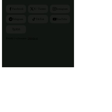
Facebook
X / Twitter
Instagram
Telegram
TikTok
YouTube
RSS
Projekt i wykonanie:
24style.pl