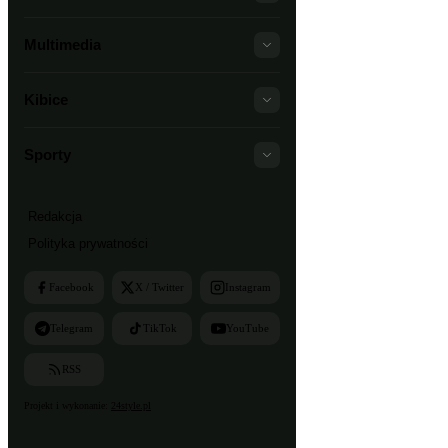
Multimedia
Kibice
Sporty
Redakcja
Polityka prywatności
Facebook
X / Twitter
Instagram
Telegram
TikTok
YouTube
RSS
Projekt i wykonanie:
24style.pl