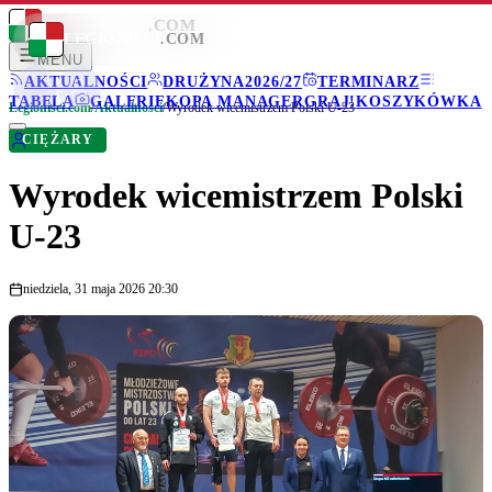
LEGIONISCI
.COM
LEGIONISCI
.COM
MENU
AKTUALNOŚCI
DRUŻYNA
2026/27
TERMINARZ
TABELA
GALERIE
KOPA MANAGER
GRAJ!
KOSZYKÓWKA
Legionisci.com
/
Aktualności
/
Wyrodek wicemistrzem Polski U-23
CIĘŻARY
Wyrodek wicemistrzem Polski
U-23
niedziela, 31 maja 2026 20:30