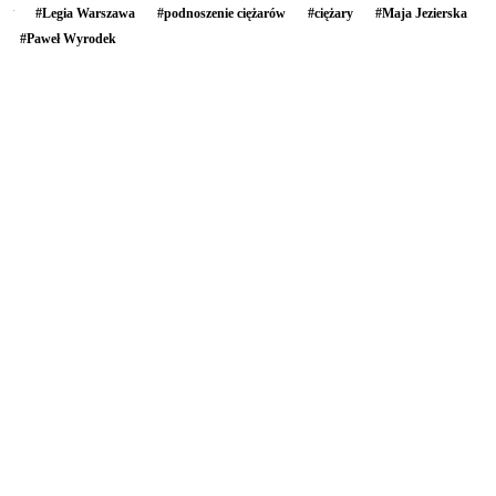
#
Legia Warszawa
#
podnoszenie ciężarów
#
ciężary
#
Maja Jezierska
#
Paweł Wyrodek