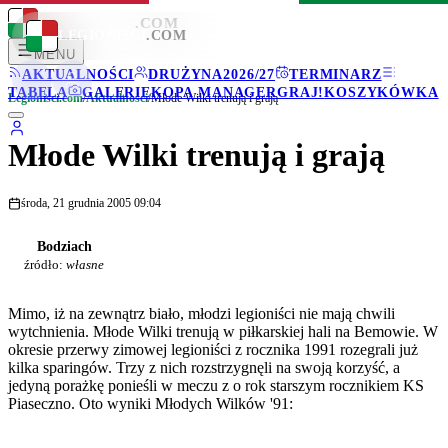
LEGIONISCI
.COM
LEGIONISCI
.COM
MENU
AKTUALNOŚCI
DRUŻYNA
2026/27
TERMINARZ
TABELA
GALERIE
KOPA MANAGER
GRAJ!
KOSZYKÓWKA
Legionisci.com
/
Aktualności
/
Młode Wilki trenują i grają
Młode Wilki trenują i grają
środa, 21 grudnia 2005 09:04
Bodziach
źródło:
własne
Mimo, iż na zewnątrz biało, młodzi legioniści nie mają chwili
wytchnienia. Młode Wilki trenują w piłkarskiej hali na Bemowie. W
okresie przerwy zimowej legioniści z rocznika 1991 rozegrali już
kilka sparingów. Trzy z nich rozstrzygnęli na swoją korzyść, a
jedyną porażkę ponieśli w meczu z o rok starszym rocznikiem KS
Piaseczno. Oto wyniki Młodych Wilków '91: