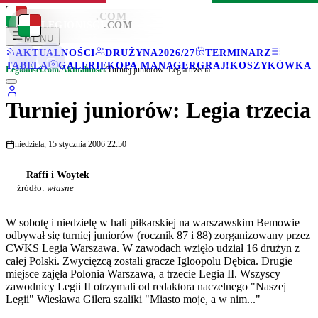
LEGIONISCI
.COM
LEGIONISCI
.COM
MENU
AKTUALNOŚCI
DRUŻYNA
2026/27
TERMINARZ
TABELA
GALERIE
KOPA MANAGER
GRAJ!
KOSZYKÓWKA
Legionisci.com
/
Aktualności
/
Turniej juniorów: Legia trzecia
Turniej juniorów: Legia trzecia
niedziela, 15 stycznia 2006 22:50
Raffi i Woytek
źródło:
własne
W sobotę i niedzielę w hali piłkarskiej na warszawskim Bemowie
odbywał się turniej juniorów (rocznik 87 i 88) zorganizowany przez
CWKS Legia Warszawa. W zawodach wzięło udział 16 drużyn z
całej Polski. Zwycięzcą zostali gracze Igloopolu Dębica. Drugie
miejsce zajęła Polonia Warszawa, a trzecie Legia II. Wszyscy
zawodnicy Legii II otrzymali od redaktora naczelnego "Naszej
Legii" Wiesława Gilera szaliki "Miasto moje, a w nim..."