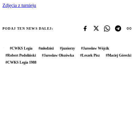
Zdjęcia z turnieju
PODAJ TEN NEWS DALEJ:
#
CWKS Legia
#
młodzież
#
juniorzy
#
Jarosław Wójcik
#
Robert Podoliński
#
Jarosław Olszówka
#
Leszek Pisz
#
Maciej Górecki
#
CWKS Legia 1988