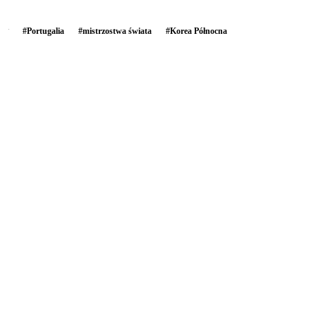
#
Portugalia
#
mistrzostwa świata
#
Korea Północna