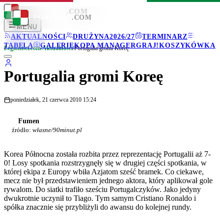
LEGIONISCI
.COM
LEGIONISCI
.COM
MENU
AKTUALNOŚCI
DRUŻYNA
2026/27
TERMINARZ
TABELA
GALERIE
KOPA MANAGER
GRAJ!
KOSZYKÓWKA
Legionisci.com
/
Aktualności
/
Portugalia gromi Koreę
Portugalia gromi Koreę
poniedziałek, 21 czerwca 2010 15:24
Fumen
źródło:
własne/90minut.pl
Korea Północna została rozbita przez reprezentację Portugalii aż 7-
0! Losy spotkania rozstrzygnęły się w drugiej części spotkania, w
której ekipa z Europy wbiła Azjatom sześć bramek. Co ciekawe,
mecz nie był przedstawieniem jednego aktora, który aplikował gole
rywalom. Do siatki trafiło sześciu Portugalczyków. Jako jedyny
dwukrotnie uczynił to Tiago. Tym samym Cristiano Ronaldo i
spółka znacznie się przybliżyli do awansu do kolejnej rundy.