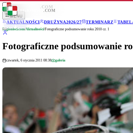
LEGIONISCI
.COM
LEGIONISCI
.COM
MENU
AKTUALNOŚCI
DRUŻYNA
2026/27
TERMINARZ
TABEL
Legionisci.com
/
Aktualności
/
Fotograficzne podsumowanie roku 2010 cz. 1
Fotograficzne podsumowanie rok
czwartek, 6 stycznia 2011 08:38
galeria