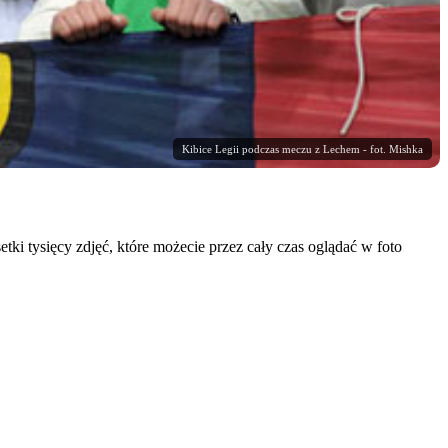
Kibice Legii podczas meczu z Lechem - fot. Mishka
tki tysięcy zdjęć, które możecie przez cały czas oglądać w foto