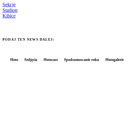
Sekcje
Stadion
Kibice
PODAJ TEN NEWS DALEJ:
#
foto
#
zdjęcia
#
fotocast
#
podsumowanie roku
#
fotogalerie