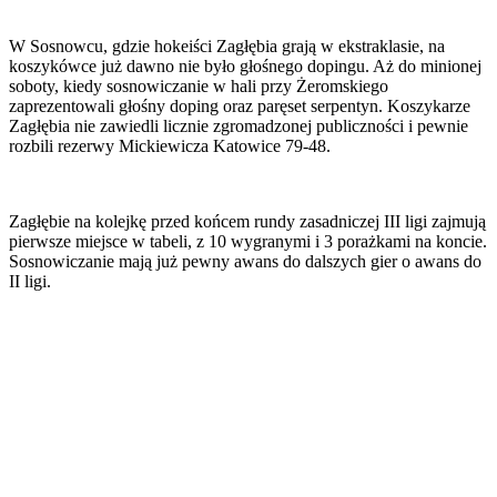
W Sosnowcu, gdzie hokeiści Zagłębia grają w ekstraklasie, na
koszykówce już dawno nie było głośnego dopingu. Aż do minionej
soboty, kiedy sosnowiczanie w hali przy Żeromskiego
zaprezentowali głośny doping oraz paręset serpentyn. Koszykarze
Zagłębia nie zawiedli licznie zgromadzonej publiczności i pewnie
rozbili rezerwy Mickiewicza Katowice 79-48.
Zagłębie na kolejkę przed końcem rundy zasadniczej III ligi zajmują
pierwsze miejsce w tabeli, z 10 wygranymi i 3 porażkami na koncie.
Sosnowiczanie mają już pewny awans do dalszych gier o awans do
II ligi.