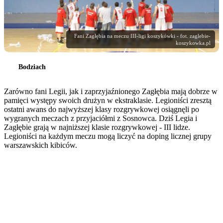
Fani Zagłębia na meczu III-ligi koszykówki - fot. zaglebie-
koszykowka.pl
Bodziach
Zarówno fani Legii, jak i zaprzyjaźnionego Zagłębia mają dobrze w
pamięci występy swoich drużyn w ekstraklasie. Legioniści zresztą
ostatni awans do najwyższej klasy rozgrywkowej osiągnęli po
wygranych meczach z przyjaciółmi z Sosnowca. Dziś Legia i
Zagłębie grają w najniższej klasie rozgrywkowej - III lidze.
Legioniści na każdym meczu mogą liczyć na doping licznej grupy
warszawskich kibiców.