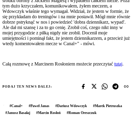
środku obrony z Jackiem Magierą i wypadłem całkiem nieźle. Poza
tym dużo krzyczałem, komunikowałem, żyłem meczem, a
Wdowczyk właśnie tego wymagał. Widział, że jestem w formie, że
się przykładam do treningów i na mnie postawił. Mógł mnie równie
dobrze pstryknąć w nos i powiedzieć 'dobra dziennikarz, wypad'.
Ale dał mi szansę i za to go cenię. Zrobił coś, czego nikt inny w
mojej przygodzie z piłką nigdy nie zrobił. Docenił moje
umiejętności i pominął fakt, że jestem dziennikarzem, a przecież już
wtedy komentowałem mecze w Canal+" - mówi.
Całą rozmowę z Marcinem Rosłoniem możecie przeczytać
tutaj
.
PODAJ TEN NEWS DALEJ:
#
Canal+
#
Paweł Janas
#
Dariusz Wdowczyk
#
Marek Pietruszka
#
Janusz Basałaj
#
Marcin Rosłoń
#
Roman Oreszczuk