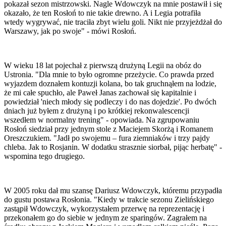
pokazał sezon mistrzowski. Nagle Wdowczyk na mnie postawił i się
okazało, że ten Rosłoń to nie takie drewno. A i Legia potrafiła
wtedy wygrywać, nie traciła zbyt wielu goli. Nikt nie przyjeżdżał do
Warszawy, jak po swoje" - mówi Rosłoń.
W wieku 18 lat pojechał z pierwszą drużyną Legii na obóz do
Ustronia. "Dla mnie to było ogromne przeżycie. Co prawda przed
wyjazdem doznałem kontuzji kolana, bo tak gruchnąłem na lodzie,
że mi całe spuchło, ale Paweł Janas zachował się kapitalnie i
powiedział 'niech młody się podleczy i do nas dojedzie'. Po dwóch
dniach już byłem z drużyną i po krótkiej rekonwalescencji
wszedłem w normalny trening" - opowiada. Na zgrupowaniu
Rosłoń siedział przy jednym stole z Maciejem Skorżą i Romanem
Oreszczukiem. "Jadł po swojemu – fura ziemniaków i trzy pajdy
chleba. Jak to Rosjanin. W dodatku strasznie siorbał, pijąc herbatę" -
wspomina tego drugiego.
W 2005 roku dał mu szansę Dariusz Wdowczyk, któremu przypadła
do gustu postawa Rosłonia. "Kiedy w trakcie sezonu Zielińskiego
zastąpił Wdowczyk, wykorzystałem przerwę na reprezentację i
przekonałem go do siebie w jednym ze sparingów. Zagrałem na