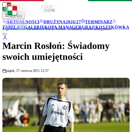
LEGIONISCI
.COM
LEGIONISCI
.COM
MENU
AKTUALNOŚCI
DRUŻYNA
2026/27
TERMINARZ
TABELA
GALERIE
KOPA MANAGER
GRAJ!
KOSZYKÓWKA
Legionisci.com
/
Aktualności
/
Marcin Rosłoń: Świadomy swoich umiejętności
Marcin Rosłoń: Świadomy
swoich umiejętności
piątek, 17 czerwca 2011 12:37