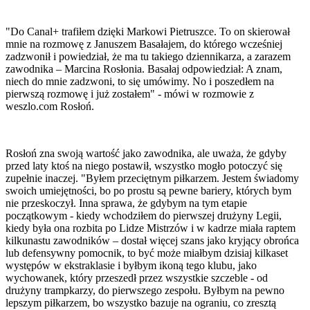
"Do Canal+ trafiłem dzięki Markowi Pietruszce. To on skierował
mnie na rozmowę z Januszem Basałajem, do którego wcześniej
zadzwonił i powiedział, że ma tu takiego dziennikarza, a zarazem
zawodnika – Marcina Rosłonia. Basałaj odpowiedział: A znam,
niech do mnie zadzwoni, to się umówimy. No i poszedłem na
pierwszą rozmowę i już zostałem" - mówi w rozmowie z
weszlo.com Rosłoń.
Rosłoń zna swoją wartość jako zawodnika, ale uważa, że gdyby
przed laty ktoś na niego postawił, wszystko mogło potoczyć się
zupełnie inaczej. "Byłem przeciętnym piłkarzem. Jestem świadomy
swoich umiejętności, bo po prostu są pewne bariery, których bym
nie przeskoczył. Inna sprawa, że gdybym na tym etapie
początkowym - kiedy wchodziłem do pierwszej drużyny Legii,
kiedy była ona rozbita po Lidze Mistrzów i w kadrze miała raptem
kilkunastu zawodników – dostał więcej szans jako kryjący obrońca
lub defensywny pomocnik, to być może miałbym dzisiaj kilkaset
występów w ekstraklasie i byłbym ikoną tego klubu, jako
wychowanek, który przeszedł przez wszystkie szczeble - od
drużyny trampkarzy, do pierwszego zespołu. Byłbym na pewno
lepszym piłkarzem, bo wszystko bazuje na ograniu, co zresztą