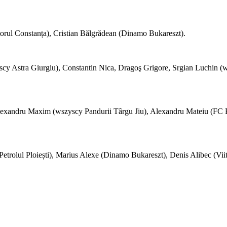
torul Constanța), Cristian Bălgrădean (Dinamo Bukareszt).
y Astra Giurgiu), Constantin Nica, Dragoş Grigore, Srgian Luchin (w
lexandru Maxim (wszyscy Pandurii Târgu Jiu), Alexandru Mateiu (FC Br
trolul Ploiești), Marius Alexe (Dinamo Bukareszt), Denis Alibec (Viit