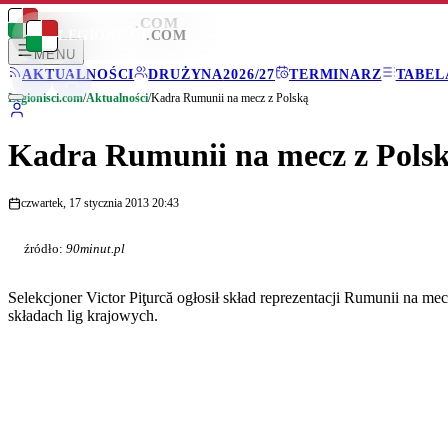
LEGIONISCI
.COM
LEGIONISCI
.COM
MENU
AKTUALNOŚCI
DRUŻYNA
2026/27
TERMINARZ
TABEL
Legionisci.com
/
Aktualności
/
Kadra Rumunii na mecz z Polską
Kadra Rumunii na mecz z Pols
czwartek, 17 stycznia 2013 20:43
źródło:
90minut.pl
Selekcjoner Victor Piţurcă ogłosił skład reprezentacji Rumunii na m
składach lig krajowych.