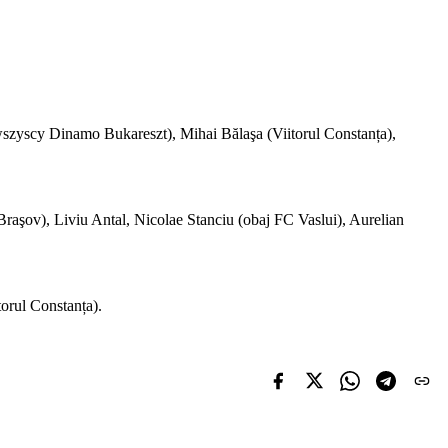
szyscy Dinamo Bukareszt), Mihai Bălaşa (Viitorul Constanța),
aşov), Liviu Antal, Nicolae Stanciu (obaj FC Vaslui), Aurelian
orul Constanța).