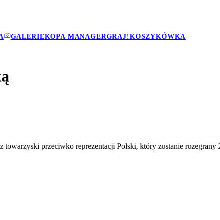
A
GALERIE
KOPA MANAGER
GRAJ!
KOSZYKÓWKA
ką
ecz towarzyski przeciwko reprezentacji Polski, który zostanie rozegra