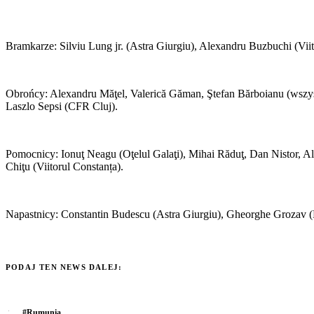
Bramkarze: Silviu Lung jr. (Astra Giurgiu), Alexandru Buzbuchi (Vii
Obrońcy: Alexandru Măţel, Valerică Găman, Ştefan Bărboianu (wszysc
Laszlo Sepsi (CFR Cluj).
Pomocnicy: Ionuţ Neagu (Oţelul Galaţi), Mihai Răduţ, Dan Nistor, A
Chiţu (Viitorul Constanța).
Napastnicy: Constantin Budescu (Astra Giurgiu), Gheorghe Grozav (Pe
PODAJ TEN NEWS DALEJ:
#
Rumunia