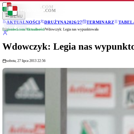
LEGIONISCI
.COM
LEGIONISCI
.COM
MENU
AKTUALNOŚCI
DRUŻYNA
2026/27
TERMINARZ
TABEL
Legionisci.com
/
Aktualności
/
Wdowczyk: Legia nas wypunktowała
Wdowczyk: Legia nas wypunkt
sobota, 27 lipca 2013 22:56