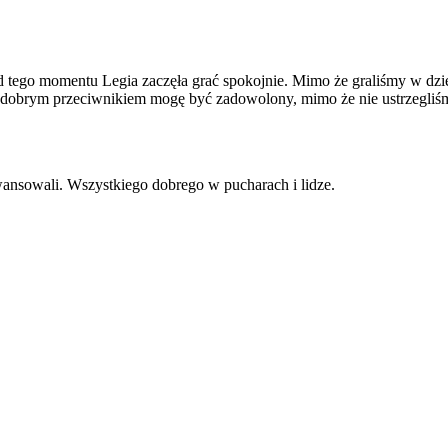
od tego momentu Legia zaczęła grać spokojnie. Mimo że graliśmy w dzie
z dobrym przeciwnikiem mogę być zadowolony, mimo że nie ustrzegliśmy
nsowali. Wszystkiego dobrego w pucharach i lidze.