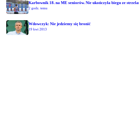
Karbownik 18. na ME seniorów. Nie ukończyła biegu ze strzel
2 godz. temu
Wdowczyk: Nie jedziemy się bronić
19 kwi 2013