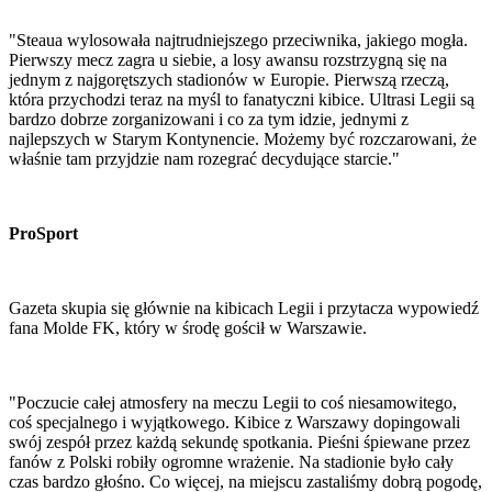
"Steaua wylosowała najtrudniejszego przeciwnika, jakiego mogła.
Pierwszy mecz zagra u siebie, a losy awansu rozstrzygną się na
jednym z najgorętszych stadionów w Europie. Pierwszą rzeczą,
która przychodzi teraz na myśl to fanatyczni kibice. Ultrasi Legii są
bardzo dobrze zorganizowani i co za tym idzie, jednymi z
najlepszych w Starym Kontynencie. Możemy być rozczarowani, że
właśnie tam przyjdzie nam rozegrać decydujące starcie."
ProSport
Gazeta skupia się głównie na kibicach Legii i przytacza wypowiedź
fana Molde FK, który w środę gościł w Warszawie.
"Poczucie całej atmosfery na meczu Legii to coś niesamowitego,
coś specjalnego i wyjątkowego. Kibice z Warszawy dopingowali
swój zespół przez każdą sekundę spotkania. Pieśni śpiewane przez
fanów z Polski robiły ogromne wrażenie. Na stadionie było cały
czas bardzo głośno. Co więcej, na miejscu zastaliśmy dobrą pogodę,