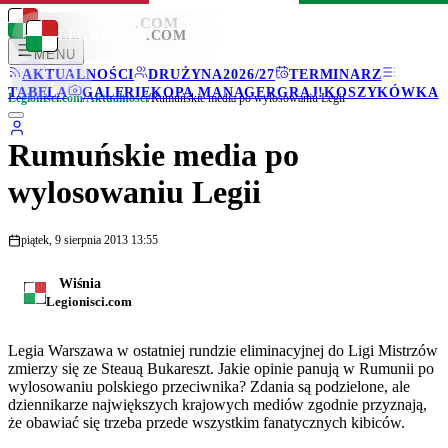
LEGIONISCI
.COM
LEGIONISCI
.COM
MENU
AKTUALNOŚCI
DRUŻYNA
2026/27
TERMINARZ
TABELA
GALERIE
KOPA MANAGER
GRAJ!
KOSZYKÓWKA
Legionisci.com
/
Aktualności
/
Rumuńskie media po wylosowaniu Legii
Rumuńskie media po
wylosowaniu Legii
piątek, 9 sierpnia 2013 13:55
Wiśnia
Legionisci.com
Legia Warszawa w ostatniej rundzie eliminacyjnej do Ligi Mistrzów
zmierzy się ze Steauą Bukareszt. Jakie opinie panują w Rumunii po
wylosowaniu polskiego przeciwnika? Zdania są podzielone, ale
dziennikarze największych krajowych mediów zgodnie przyznają,
że obawiać się trzeba przede wszystkim fanatycznych kibiców.