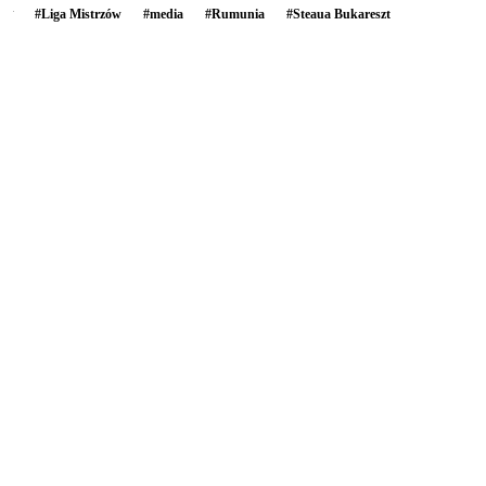
#
Liga Mistrzów
#
media
#
Rumunia
#
Steaua Bukareszt