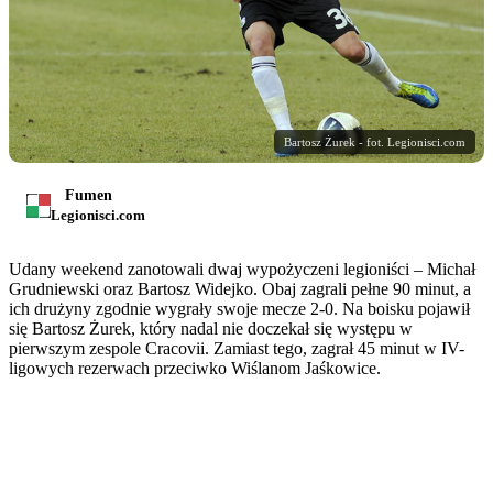
Bartosz Żurek - fot. Legionisci.com
Fumen
Legionisci.com
Udany weekend zanotowali dwaj wypożyczeni legioniści – Michał
Grudniewski oraz Bartosz Widejko. Obaj zagrali pełne 90 minut, a
ich drużyny zgodnie wygrały swoje mecze 2-0. Na boisku pojawił
się Bartosz Żurek, który nadal nie doczekał się występu w
pierwszym zespole Cracovii. Zamiast tego, zagrał 45 minut w IV-
ligowych rezerwach przeciwko Wiślanom Jaśkowice.