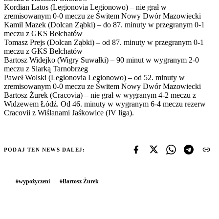
Kordian Latos (Legionovia Legionowo) – nie grał w
zremisowanym 0-0 meczu ze Świtem Nowy Dwór Mazowiecki
Kamil Mazek (Dolcan Ząbki) – do 87. minuty w przegranym 0-1
meczu z GKS Bełchatów
Tomasz Prejs (Dolcan Ząbki) – od 87. minuty w przegranym 0-1
meczu z GKS Bełchatów
Bartosz Widejko (Wigry Suwałki) – 90 minut w wygranym 2-0
meczu z Siarką Tarnobrzeg
Paweł Wolski (Legionovia Legionowo) – od 52. minuty w
zremisowanym 0-0 meczu ze Świtem Nowy Dwór Mazowiecki
Bartosz Żurek (Cracovia) – nie grał w wygranym 4-2 meczu z
Widzewem Łódź. Od 46. minuty w wygranym 6-4 meczu rezerw
Cracovii z Wiślanami Jaśkowice (IV liga).
PODAJ TEN NEWS DALEJ:
#
wypożyczeni
#
Bartosz Żurek