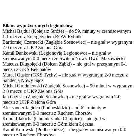
Bilans wypożyczonych legionistów
Michał Bajdur (Kolejarz Stróże) – do 59. minuty w zremisowanym
1-1 meczu z Energetykiem ROW Rybnik
Bartłomiej Czarnecki (Zagłębie Sosnowiec) – nie grał w wygranym
2-0 meczu z UKP Zielona Góra
Kamil Dankowski (Legionovia Legionowo) – nie grał w
zremisowanym 0-0 meczu ze Świtem Nowy Dwór Mazowiecki
Mateusz Długołęcki (Dolcan Ząbki) – nie grał w przegranym 0-1
meczu z GKS Bełchatów
Marcel Gąsior (GKS Tychy) – nie grał w wygranym 2-0 meczu z
Sandecją Nowy Sącz
Michał Grudniewski (Zagłębie Sosnowiec) – 90 minut w wygranym
2-0 meczu z UKP Zielona Góra
Jan Grzesik (Zagłębie Sosnowiec) - nie grał w wygranym 2-0
meczu z UKP Zielona Góra
Aleksander Jagiełło (Podbeskidzie) – od 62. minuty w
zremisowanym 0-0 meczu z Ruchem Chorzów
Konrad Jałocha (Chojniczanka Chojnice) – nie grał w
zremisowanym 0-0 meczu z Górnikiem Łęczna
Kamil Kurowski (Podbeskidzie) – nie grał w zremisowanym 0-0
meczu z Ruchem Chorzów