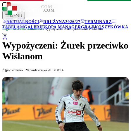
LEGIONISCI
.COM
LEGIONISCI
.COM
MENU
AKTUALNOŚCI
DRUŻYNA
2026/27
TERMINARZ
TABELA
GALERIE
KOPA MANAGER
GRAJ!
KOSZYKÓWKA
Legionisci.com
/
Aktualności
/
Wypożyczeni: Żurek przeciwko Wiślanom
Wypożyczeni: Żurek przeciwko
Wiślanom
poniedziałek, 28 października 2013 08:14