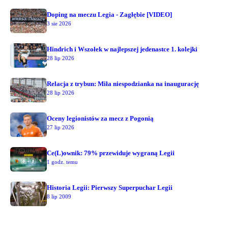
Doping na meczu Legia - Zagłębie [VIDEO]
3 sie 2026
Hindrich i Wszołek w najlepszej jedenastce 1. kolejki
28 lip 2026
Relacja z trybun: Miła niespodzianka na inaugurację
28 lip 2026
Oceny legionistów za mecz z Pogonią
27 lip 2026
Ce(L)ownik: 79% przewiduje wygraną Legii
1 godz. temu
Historia Legii: Pierwszy Superpuchar Legii
8 lip 2009