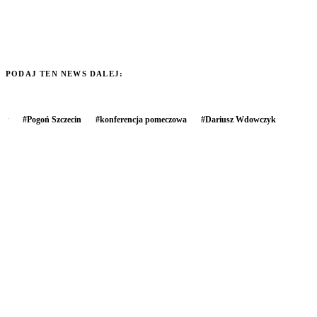
PODAJ TEN NEWS DALEJ:
#
Pogoń Szczecin
#
konferencja pomeczowa
#
Dariusz Wdowczyk