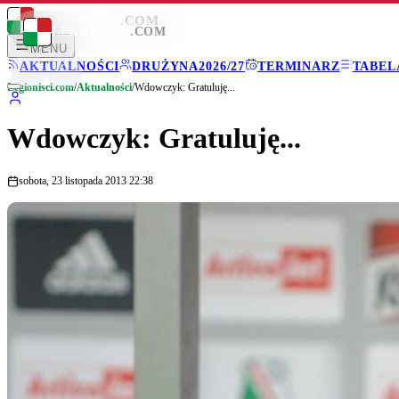
LEGIONISCI
.COM
LEGIONISCI
.COM
MENU
AKTUALNOŚCI
DRUŻYNA
2026/27
TERMINARZ
TABEL
Legionisci.com
/
Aktualności
/
Wdowczyk: Gratuluję...
Wdowczyk: Gratuluję...
sobota, 23 listopada 2013 22:38