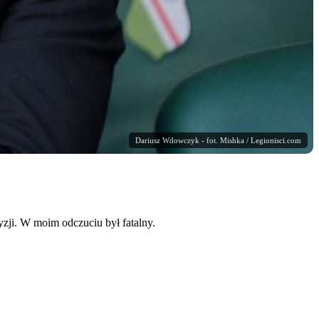
Dariusz Wdowczyk - fot. Mishka / Legionisci.com
yzji. W moim odczuciu był fatalny.