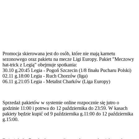
Promocja skierowana jest do osób, które nie mają karnetu
sezonowego oraz pakietu na mecze Ligi Europy. Pakiet "Meczowy
hat-trick z Legią" obejmuje spotkania:
30.10 g.20:45 Legia - Pogoń Szczecin (1/8 finału Pucharu Polski)
02.11 g.18:00 Legia - Ruch Chorzów (liga)
06.11 g.21:05 Legia - Metalist Charków (Liga Europy)
Sprzedaż pakietów w systemie online rozpocznie się jutro o
godzinie 11:00 i potrwa do 12 października do 23:59. W kasach
pakiety będzie kupić od 9 października g.11:00 do 12 października
g.15:00.