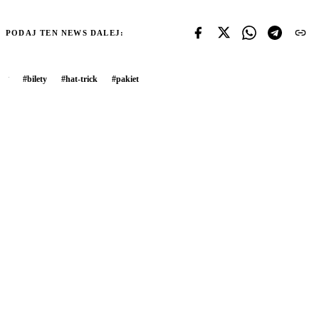
PODAJ TEN NEWS DALEJ:
#
bilety
#
hat-trick
#
pakiet