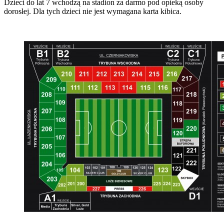
Dzieci do lat 7 wchodzą na stadion za darmo pod opieką osoby
dorosłej. Dla tych dzieci nie jest wymagana karta kibica.