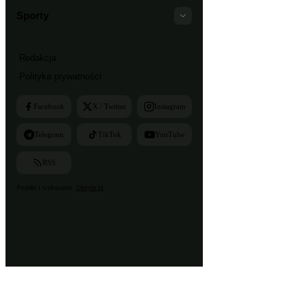
Sporty
Redakcja
Polityka prywatności
Facebook
X / Twitter
Instagram
Telegram
TikTok
YouTube
RSS
Projekt i wykonanie:
24style.pl