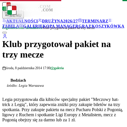
LEGIONISCI
.COM
LEGIONISCI
.COM
MENU
AKTUALNOŚCI
DRUŻYNA
2026/27
TERMINARZ
TABELA
GALERIE
KOPA MANAGER
GRAJ!
KOSZYKÓWKA
Legionisci.com
/
Aktualności
/
Klub przygotował pakiet na trzy mecze
Klub przygotował pakiet na
trzy mecze
środa, 8 października 2014 17:00
galeria
Bodziach
źródło:
Legia Warszawa
Legia przygotowała dla kibiców specjalny pakiet "Meczowy hat-
trick z Legią", który zapewnia zniżki przy zakupie biletów na trzy
spotkania. Przy zakupie pakietu na mecz Pucharu Polski z Pogonią,
ligowy z Ruchem i spotkanie Ligi Europy z Metalistem, mecz z
Pogonią obejrzy się za darmo lub za 1 zł.