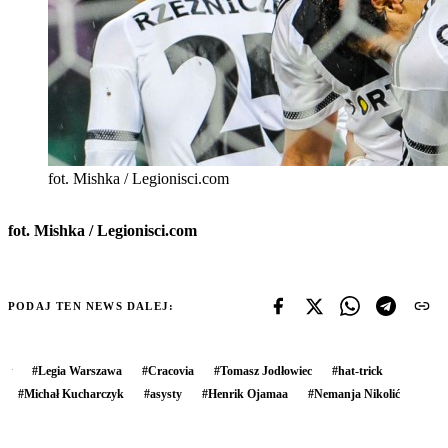
fot. Mishka / Legionisci.com
fot. Mishka / Legionisci.com
PODAJ TEN NEWS DALEJ:
#
Legia Warszawa
#
Cracovia
#
Tomasz Jodłowiec
#
hat-trick
#
Michał Kucharczyk
#
asysty
#
Henrik Ojamaa
#
Nemanja Nikolić