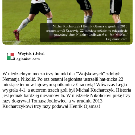
Michał Kucharczyk i Henrik Ojamaa w grudniu 2013
rozmontowali Cracovię. 22 miesiące później to osiągnięcie
powtórzył duet Nikolić i Jodłowiec! z - fot. Mishka /
Legionisci.com
Woytek i Jeleń
Legionisci.com
W niedzielnym meczu trzy bramki dla "Wojskowych" zdobył
Nemanja Nikolić. Po raz ostatni legionista ustrzelił hat-tricka 22
miesiące temu w ligowym spotkaniu z Cracovią! Wówczas Legia
wygrała 4-1, a autorem trzech goli był Michał Kucharczyk. Historia
jest jednak bardziej niesamowita. W niedzielę Nikoliciovi piłkę trzy
razy dogrywał Tomasz Jodłowiec, a w grudniu 2013
Kucharczykowi trzy razy podawał Henrik Ojamaa!