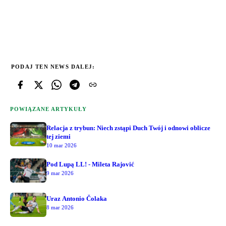
PODAJ TEN NEWS DALEJ:
POWIĄZANE ARTYKUŁY
Relacja z trybun: Niech zstąpi Duch Twój i odnowi oblicze
tej ziemi
10 mar 2026
Pod Lupą LL! - Mileta Rajović
9 mar 2026
Uraz Antonio Čolaka
8 mar 2026