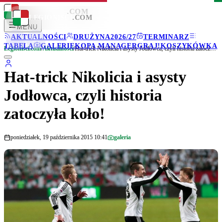
LEGIONISCI
.COM
LEGIONISCI
.COM
MENU
AKTUALNOŚCI
DRUŻYNA
2026/27
TERMINARZ
TABELA
GALERIE
KOPA MANAGER
GRAJ!
KOSZYKÓWKA
Legionisci.com
/
Aktualności
/
Hat-trick Nikolicia i asysty Jodłowca, czyli historia zatoczyła koło!
Hat-trick Nikolicia i asysty
Jodłowca, czyli historia
zatoczyła koło!
poniedziałek, 19 października 2015 10:41
galeria