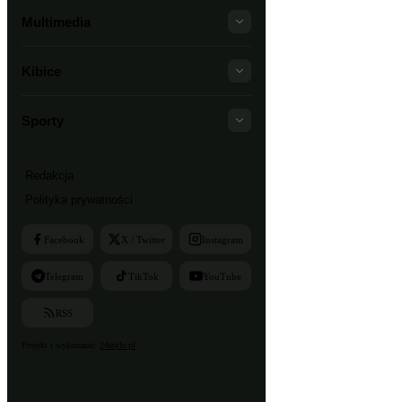
Multimedia
Kibice
Sporty
Redakcja
Polityka prywatności
Facebook
X / Twitter
Instagram
Telegram
TikTok
YouTube
RSS
Projekt i wykonanie:
24style.pl