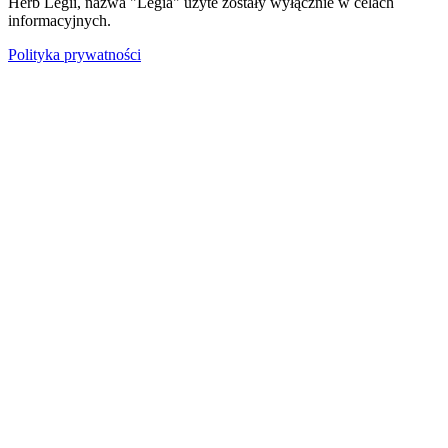
Herb Legii, nazwa "Legia" użyte zostały wyłącznie w celach
informacyjnych.
Polityka prywatności