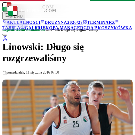
LEGIONISCI
.COM
LEGIONISCI
.COM
MENU
AKTUALNOŚCI
DRUŻYNA
2026/27
TERMINARZ
TABELA
GALERIE
KOPA MANAGER
GRAJ!
KOSZYKÓWKA
Legionisci.com
/
Aktualności
/
Linowski: Długo się rozgrzewaliśmy
Linowski: Długo się
rozgrzewaliśmy
poniedziałek, 11 stycznia 2016 07:30