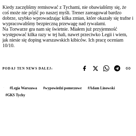
Kiedy zaczęliśmy remisować z Tychami, nie obawialiśmy się, że
coś może nie pójść po naszej myśli. Trener zareagował bardzo
dobrze, szybko wprowadzając kilka zmian, które okazały się trafne i
wypracowaliśmy bezpieczną przewagę nad rywalami.
Na Torwarze gra nam się świetnie. Miałem już przyjemność
występować kilka razy w tej hali, nawet przeciwko Legii i wiem,
jak niesie się doping warszawskich kibiców. Ich pracę oceniam
10/10.
PODAJ TEN NEWS DALEJ:
#
Legia Warszawa
#
wypowiedzi pomeczowe
#
Adam Linowski
#
GKS Tychy