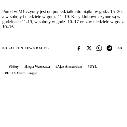
Punkt w M1 czynny jest od poniedziałku do piątku w godz. 15–20,
a w soboty i niedziele w godz. 11–19. Kasy klubowe czynne są w
godzinach 11-19, w soboty w godz. 10–17 oraz w niedziele w godz.
10–16.
PODAJ TEN NEWS DALEJ:
#
bilety
#
Legia Warszawa
#
Ajax Amsterdam
#
UYL
#
UEFA Youth League