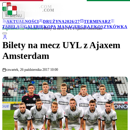
LEGIONISCI
.COM
LEGIONISCI
.COM
MENU
AKTUALNOŚCI
DRUŻYNA
2026/27
TERMINARZ
TABELA
GALERIE
KOPA MANAGER
GRAJ!
KOSZYKÓWKA
Legionisci.com
/
Aktualności
/
Bilety na mecz UYL z Ajaxem Amsterdam
Bilety na mecz UYL z Ajaxem
Amsterdam
czwartek, 26 października 2017 10:00