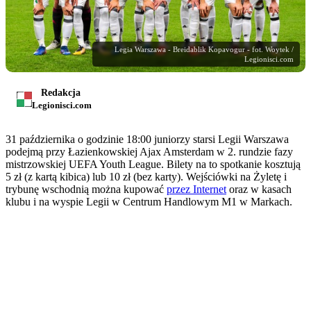
Legia Warszawa - Breidablik Kopavogur - fot. Woytek /
Legionisci.com
Redakcja
Legionisci.com
31 października o godzinie 18:00 juniorzy starsi Legii Warszawa
podejmą przy Łazienkowskiej Ajax Amsterdam w 2. rundzie fazy
mistrzowskiej UEFA Youth League. Bilety na to spotkanie kosztują
5 zł (z kartą kibica) lub 10 zł (bez karty). Wejściówki na Żyletę i
trybunę wschodnią można kupować
przez Internet
oraz w kasach
klubu i na wyspie Legii w Centrum Handlowym M1 w Markach.