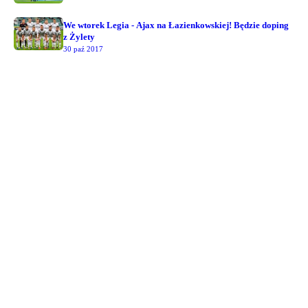
We wtorek Legia - Ajax na Łazienkowskiej! Będzie doping
z Żylety
30 paź 2017