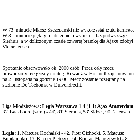
W 73. minucie Miłosz Szczepański nie wykorzystał rzutu karnego.
W 81. minucie pięknym uderzeniem wynik na 1-3 podwyższył
Sierhuis, a w doliczonym czasie czwartą bramkę dla Ajaxu zdobył
Victor Jensen.
Spotkanie obserwowało ok. 2000 osób. Przez cały mecz
prowadzony był głośny doping. Rewanż w Holandii zaplanowano
na 21 listopada na godzinę 19:00. Mecz zostanie rozegrany na
stadionie De Toekomst w Duivendrecht.
Liga Młodzieżowa:
Legia Warszawa 1-4 (1-1) Ajax Amsterdam
32' Baakboord (sam.) - 44', 81' Sierhuis, 53' Sidoel, 90+2 Jensen
Legia:
1. Mateusz Kochalski - 42. Piotr Cichocki, 5. Mateusz
Bondarenko, 15. Kacper Pietrzyk, 24. Konrad Matuszewski - 8.