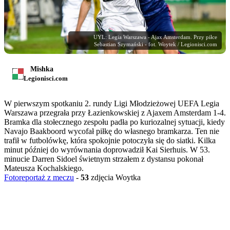
UYL: Legia Warszawa - Ajax Amsterdam. Przy piłce
Sebastian Szymański - fot. Woytek / Legionisci.com
Mishka
Legionisci.com
W pierwszym spotkaniu 2. rundy Ligi Młodzieżowej UEFA Legia
Warszawa przegrała przy Łazienkowskiej z Ajaxem Amsterdam 1-4.
Bramka dla stołecznego zespołu padła po kuriozalnej sytuacji, kiedy
Navajo Baakboord wycofał piłkę do własnego bramkarza. Ten nie
trafił w futbolówkę, która spokojnie potoczyła się do siatki. Kilka
minut później do wyrównania doprowadził Kai Sierhuis. W 53.
minucie Darren Sidoel świetnym strzałem z dystansu pokonał
Mateusza Kochalskiego.
Fotoreportaż z meczu
-
53
zdjęcia Woytka