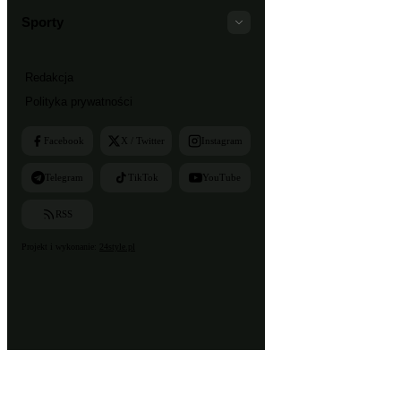
Sporty
Redakcja
Polityka prywatności
Facebook
X / Twitter
Instagram
Telegram
TikTok
YouTube
RSS
Projekt i wykonanie:
24style.pl