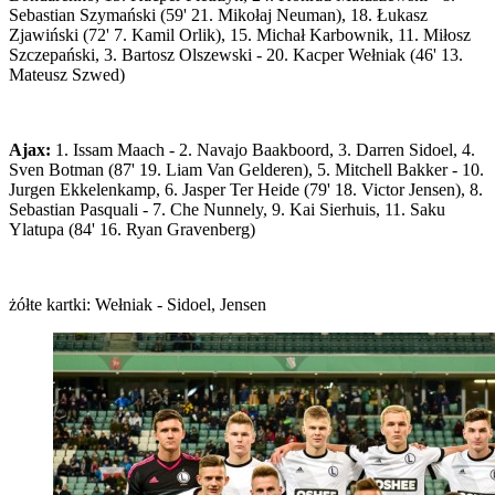
Sebastian Szymański (59' 21. Mikołaj Neuman), 18. Łukasz
Zjawiński (72' 7. Kamil Orlik), 15. Michał Karbownik, 11. Miłosz
Szczepański, 3. Bartosz Olszewski - 20. Kacper Wełniak (46' 13.
Mateusz Szwed)
Ajax:
1. Issam Maach - 2. Navajo Baakboord, 3. Darren Sidoel, 4.
Sven Botman (87' 19. Liam Van Gelderen), 5. Mitchell Bakker - 10.
Jurgen Ekkelenkamp, 6. Jasper Ter Heide (79' 18. Victor Jensen), 8.
Sebastian Pasquali - 7. Che Nunnely, 9. Kai Sierhuis, 11. Saku
Ylatupa (84' 16. Ryan Gravenberg)
żółte kartki: Wełniak - Sidoel, Jensen