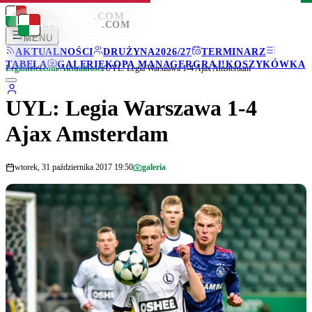
LEGIONISCI
.COM
LEGIONISCI
.COM
MENU
AKTUALNOŚCI
DRUŻYNA
2026/27
TERMINARZ
TABELA
GALERIE
KOPA MANAGER
GRAJ!
KOSZYKÓWKA
Legionisci.com
/
Aktualności
/
UYL: Legia Warszawa 1-4 Ajax Amsterdam
UYL: Legia Warszawa 1-4
Ajax Amsterdam
wtorek, 31 października 2017 19:50
galeria