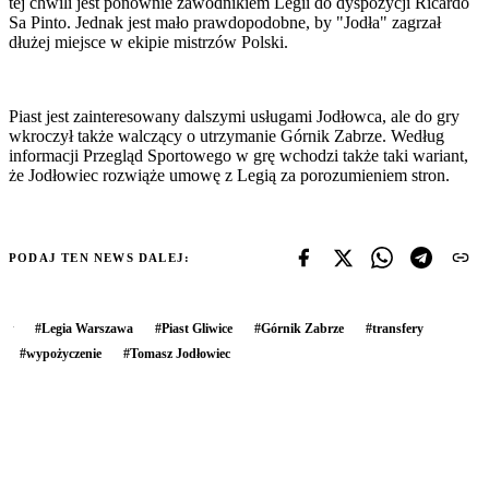
tej chwili jest ponownie zawodnikiem Legii do dyspozycji Ricardo
Sa Pinto. Jednak jest mało prawdopodobne, by "Jodła" zagrzał
dłużej miejsce w ekipie mistrzów Polski.
Piast jest zainteresowany dalszymi usługami Jodłowca, ale do gry
wkroczył także walczący o utrzymanie Górnik Zabrze. Według
informacji Przegląd Sportowego w grę wchodzi także taki wariant,
że Jodłowiec rozwiąże umowę z Legią za porozumieniem stron.
PODAJ TEN NEWS DALEJ:
#
Legia Warszawa
#
Piast Gliwice
#
Górnik Zabrze
#
transfery
#
wypożyczenie
#
Tomasz Jodłowiec