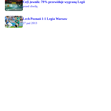
Ce(L)ownik: 79% przewiduje wygraną Legii
przed chwilą
Lech Poznań 1-1 Legia Warsaw
27 paź 2013