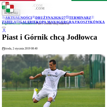
LEGIONISCI
.COM
LEGIONISCI
.COM
MENU
AKTUALNOŚCI
DRUŻYNA
2026/27
TERMINARZ
TABELA
GALERIE
KOPA MANAGER
GRAJ!
KOSZYKÓWKA
Legionisci.com
/
Aktualności
/
Piast i Górnik chcą Jodłowca
Piast i Górnik chcą Jodłowca
środa, 2 stycznia 2019 08:40