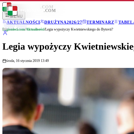
LEGIONISCI
.COM
LEGIONISCI
.COM
MENU
AKTUALNOŚCI
DRUŻYNA
2026/27
TERMINARZ
TABEL
Legionisci.com
/
Aktualności
/
Legia wypożyczy Kwietniewskiego do Bytovii?
Legia wypożyczy Kwietniewskie
środa, 16 stycznia 2019 13:49