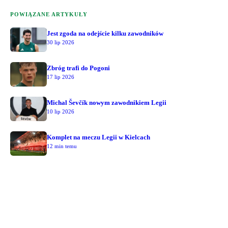
POWIĄZANE ARTYKUŁY
Jest zgoda na odejście kilku zawodników
30 lip 2026
Zbróg trafi do Pogoni
17 lip 2026
Michal Ševčík nowym zawodnikiem Legii
10 lip 2026
Komplet na meczu Legii w Kielcach
12 min temu