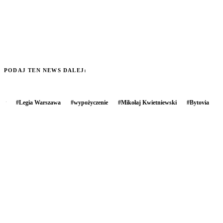
PODAJ TEN NEWS DALEJ:
#
Legia Warszawa
#
wypożyczenie
#
Mikołaj Kwietniewski
#
Bytovia