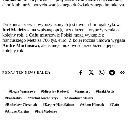
choć klub może potrzebować jednego doświadczonego bramkarza.
Do końca czerwca wypożyczonych jest dwóch Portugalczyków.
Iuri Medeiros
ma wpisaną opcję przedłużenia wypożyczenia o
kolejny rok, a
Cafu
mistrzowie Polski mogą wykupić z
francuskiego Metz za 700 tys. euro. Z kolei roczna umowa wygasa
Andre Martinsowi
, ale istnieje możliwość przedłużenia jej o
kolejny rok.
PODAJ TEN NEWS DALEJ:
#
Legia Warszawa
#
Miroslav Radović
#
transfery
#
Inaki Astiz
#
kontrakty
#
Michał Kucharczyk
#
Arkadiusz Malarz
#
Radosław Cierzniak
#
Kasper Hämäläinen
#
Adam Hlousek
#
Cafu
#
Andre Martins
#
Iuri Medeiros