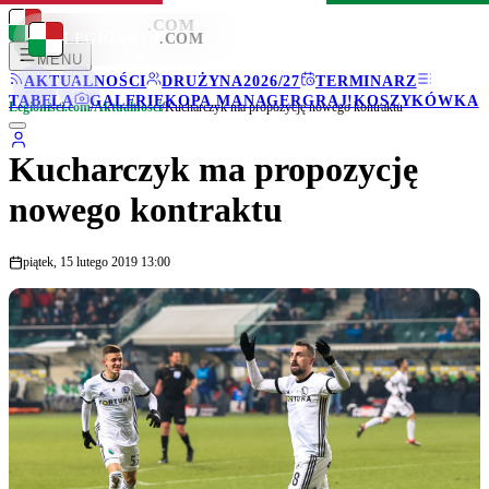
LEGIONISCI
.COM
LEGIONISCI
.COM
MENU
AKTUALNOŚCI
DRUŻYNA
2026/27
TERMINARZ
TABELA
GALERIE
KOPA MANAGER
GRAJ!
KOSZYKÓWKA
Legionisci.com
/
Aktualności
/
Kucharczyk ma propozycję nowego kontraktu
Kucharczyk ma propozycję
nowego kontraktu
piątek, 15 lutego 2019 13:00