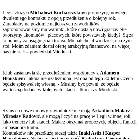
Legia złożyła
Michałowi Kucharczykowi
propozycję nowego
dwuletniego kontraktu z opcją przedłużenia o kolejny rok. –
Zarabiałby na poziomie najlepszych zawodników,
zaproponowaliśmy mu warunki, które dostają nowi gracze. Nie
tworzymy „kominów” płacowych, które powstawały kiedyś. Są za
to bonusy za osiągnięcia i trofea. Michał chciał wiedzieć, na czym
stoi. Moim zdaniem dostał ofertę atrakcyjną finansowo, na więcej
nas nie stać – powiedział Mioduski.
Klub zastanawia się przedłużeniem współpracy z
Adamem
Hlouskiem
- aktualnie uzależniona jest ona od tego 30-letni Czech
będzie spisywał się wiosną. - Musimy być pewni, że będzie
wartością dodaną w kolejnych latach – tłumaczy Mioduski.
Szans na nowe umowy zawodnicze nie mają
Arkadiusz Malarz
i
Miroslav Radović
, ale mogą liczyć na pracę w Legii w innej roli,
jako trenerzy lub skauci. Malarz otrzymał propozycję objęcia funkcji
ambasadora klubu.
Kontraktów nie przedłużą raczej także
Inaki Astiz
i
Kasper
Hamalainen
. Niepewna jest przyszłość
Radosława Cierzniaka
,