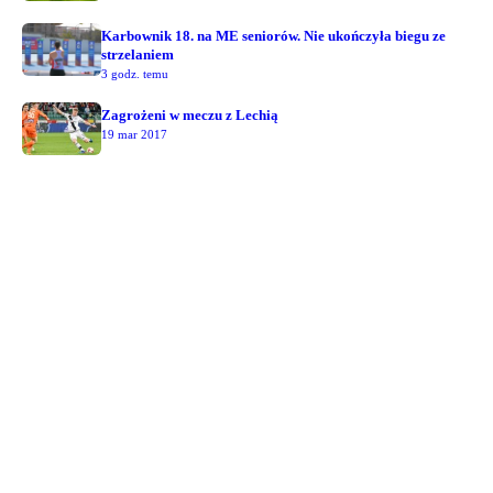
Karbownik 18. na ME seniorów. Nie ukończyła biegu ze
strzelaniem
3 godz. temu
Zagrożeni w meczu z Lechią
19 mar 2017