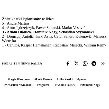
Żółte kartki legionistów w lidze:
5 - Andre Martins
4 - Artur Jędrzejczyk, Paweł Stolarski, Marko Vesović
3 - Adam Hlousek, Dominik Nagy, Sebastian Szymański
2 - Domagoj Antolić, Inaki Astiz, Cafu, Sandro Kulenović, Mateusz
Wieteska
1 - Carlitos, Kasper Hamalainen, Radosław Majecki, William Remy
PODAJ TEN NEWS DALEJ:
#
Legia Warszawa
#
Lech Poznań
#
żółte kartki
#
pauza
#
Sebastian Szymański
#
zagrożeni
#
Adam Hlousek
#
Dominik Nagy