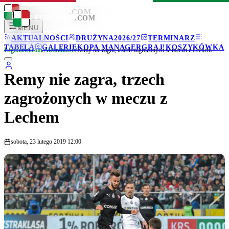
LEGIONISCI
.COM
LEGIONISCI
.COM
MENU
AKTUALNOŚCI
DRUŻYNA
2026/27
TERMINARZ
TABELA
GALERIE
KOPA MANAGER
GRAJ!
KOSZYKÓWKA
Legionisci.com
/
Aktualności
/
Remy nie zagra, trzech zagrożonych w meczu z Lechem
Remy nie zagra, trzech
zagrożonych w meczu z
Lechem
sobota, 23 lutego 2019 12:00