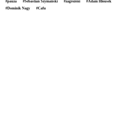
#
pauza
#
Sebastian Szymański
#
zagrożeni
#
Adam Hlousek
#
Dominik Nagy
#
Cafu