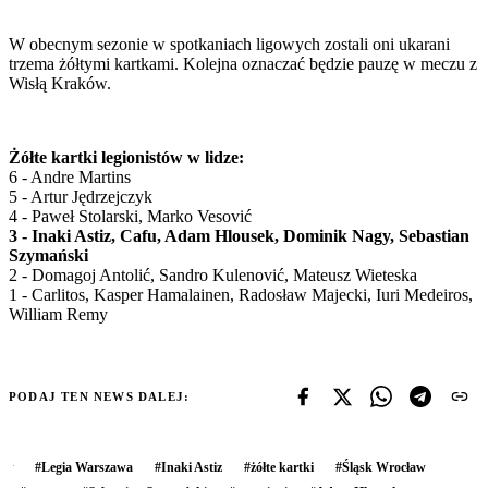
W obecnym sezonie w spotkaniach ligowych zostali oni ukarani
trzema żółtymi kartkami. Kolejna oznaczać będzie pauzę w meczu z
Wisłą Kraków.
Żółte kartki legionistów w lidze:
6 - Andre Martins
5 - Artur Jędrzejczyk
4 - Paweł Stolarski, Marko Vesović
3 - Inaki Astiz, Cafu, Adam Hlousek, Dominik Nagy, Sebastian
Szymański
2 - Domagoj Antolić, Sandro Kulenović, Mateusz Wieteska
1 - Carlitos, Kasper Hamalainen, Radosław Majecki, Iuri Medeiros,
William Remy
PODAJ TEN NEWS DALEJ:
#
Legia Warszawa
#
Inaki Astiz
#
żółte kartki
#
Śląsk Wrocław