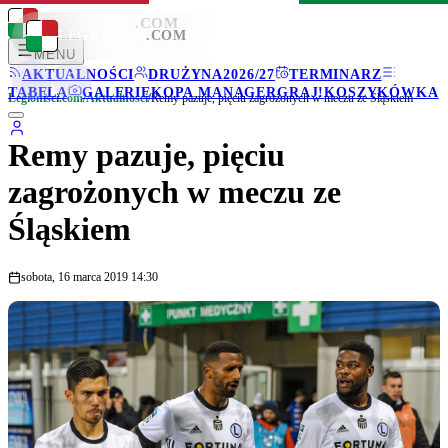
LEGIONISCI
.COM
LEGIONISCI
.COM
MENU
AKTUALNOŚCI
DRUŻYNA
2026/27
TERMINARZ
TABELA
GALERIE
KOPA MANAGER
GRAJ!
KOSZYKÓWKA
Legionisci.com
/
Aktualności
/
Remy pazuje, pięciu zagrożonych w meczu ze Śląskiem
Remy pazuje, pięciu
zagrożonych w meczu ze
Śląskiem
sobota, 16 marca 2019 14:30