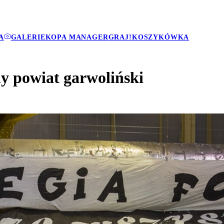
A
GALERIE
KOPA MANAGER
GRAJ!
KOSZYKÓWKA
ny powiat garwoliński