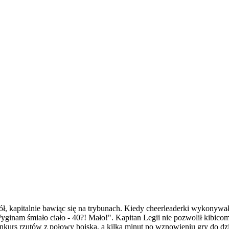
, kapitalnie bawiąc się na trybunach. Kiedy cheerleaderki wykonywał
inam śmiało ciało - 40?! Mało!". Kapitan Legii nie pozwolił kibicom d
nkurs rzutów z połowy boiska, a kilka minut po wznowieniu gry do dzia