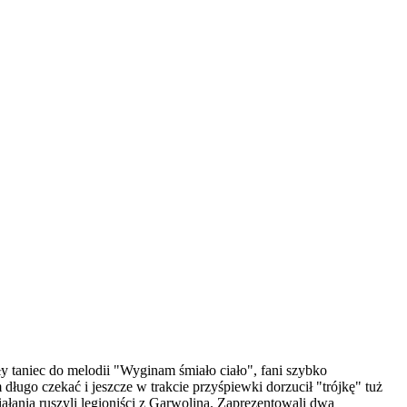
y taniec do melodii "Wyginam śmiało ciało", fani szybko
ługo czekać i jeszcze w trakcie przyśpiewki dorzucił "trójkę" tuż
łania ruszyli legioniści z Garwolina. Zaprezentowali dwa