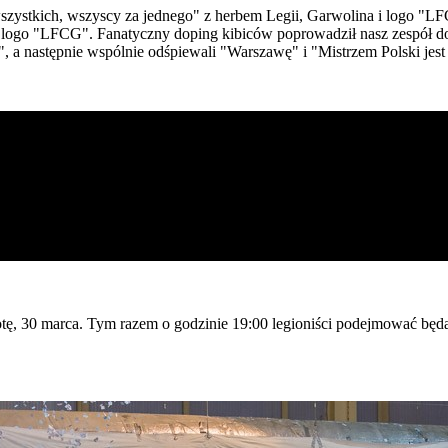
szystkich, wszyscy za jednego" z herbem Legii, Garwolina i logo "L
z logo "LFCG". Fanatyczny doping kibiców poprowadził nasz zespół do 
a następnie wspólnie odśpiewali "Warszawę" i "Mistrzem Polski jest
tę, 30 marca. Tym razem o godzinie 19:00 legioniści podejmować bę