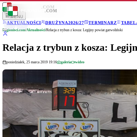
LEGIONISCI
.COM
LEGIONISCI
.COM
MENU
AKTUALNOŚCI
DRUŻYNA
2026/27
TERMINARZ
TABEL
Legionisci.com
/
Aktualności
/
Relacja z trybun z kosza: Legijny powiat garwoliński
Relacja z trybun z kosza: Legij
poniedziałek, 25 marca 2019 19:16
galeria
wideo