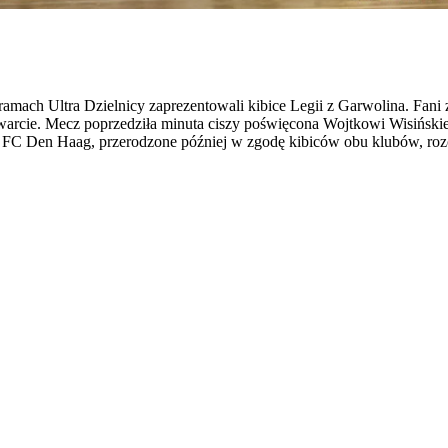
mach Ultra Dzielnicy zaprezentowali kibice Legii z Garwolina. Fan
warcie. Mecz poprzedziła minuta ciszy poświęcona Wojtkowi Wisińskie
z FC Den Haag, przerodzone później w zgodę kibiców obu klubów, rozci