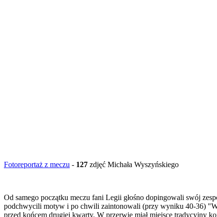
Fotoreportaż z meczu
-
127
zdjęć Michała Wyszyńskiego
Od samego początku meczu fani Legii głośno dopingowali swój zespół
podchwycili motyw i po chwili zaintonowali (przy wyniku 40-36) "Wyg
przed końcem drugiej kwarty. W przerwie miał miejsce tradycyjny ko