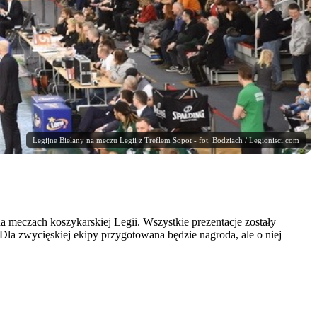
Legijne Bielany na meczu Legii z Treflem Sopot - fot. Bodziach / Legionisci.com
na meczach koszykarskiej Legii. Wszystkie prezentacje zostały
Dla zwycięskiej ekipy przygotowana będzie nagroda, ale o niej