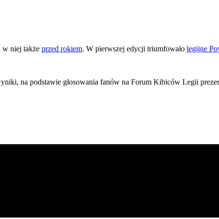
i w niej także
przed rokiem
. W pierwszej edycji triumfowało
legijne Po
 wyniki, na podstawie głosowania fanów na Forum Kibiców Legii prezent