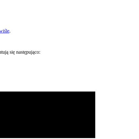
wiśle
.
ują się następująco: