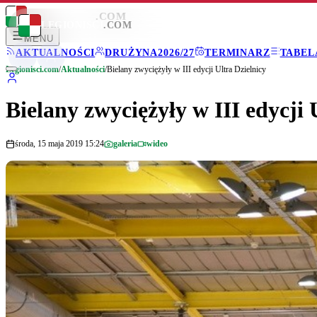
LEGIONISCI
.COM
LEGIONISCI
.COM
MENU
AKTUALNOŚCI
DRUŻYNA
2026/27
TERMINARZ
TABEL
Legionisci.com
/
Aktualności
/
Bielany zwyciężyły w III edycji Ultra Dzielnicy
Bielany zwyciężyły w III edycji 
środa, 15 maja 2019 15:24
galeria
wideo