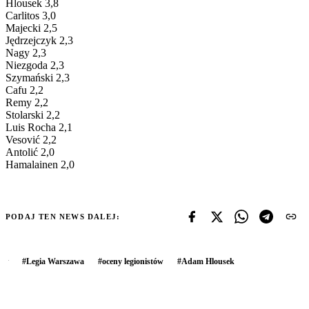
Hlousek 3,8
Carlitos 3,0
Majecki 2,5
Jędrzejczyk 2,3
Nagy 2,3
Niezgoda 2,3
Szymański 2,3
Cafu 2,2
Remy 2,2
Stolarski 2,2
Luis Rocha 2,1
Vesović 2,2
Antolić 2,0
Hamalainen 2,0
PODAJ TEN NEWS DALEJ:
#
Legia Warszawa
#
oceny legionistów
#
Adam Hlousek