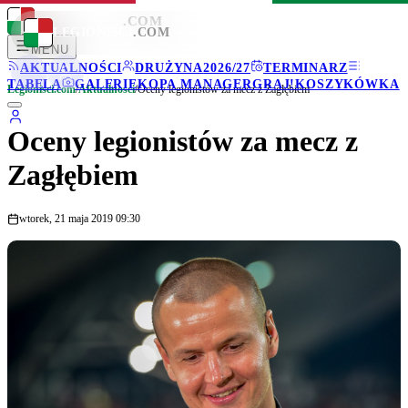
LEGIONISCI
.COM
LEGIONISCI
.COM
MENU
AKTUALNOŚCI
DRUŻYNA
2026/27
TERMINARZ
TABELA
GALERIE
KOPA MANAGER
GRAJ!
KOSZYKÓWKA
Legionisci.com
/
Aktualności
/
Oceny legionistów za mecz z Zagłębiem
Oceny legionistów za mecz z
Zagłębiem
wtorek, 21 maja 2019 09:30