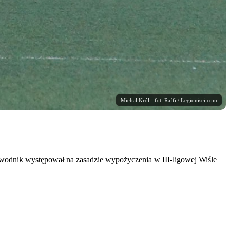
Michał Król - fot. Raffi / Legionisci.com
awodnik występował na zasadzie wypożyczenia w III-ligowej Wiśle