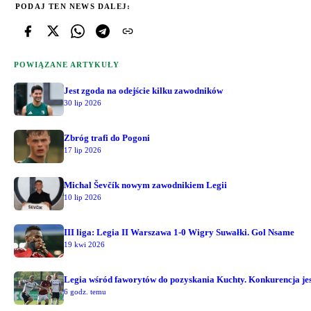
PODAJ TEN NEWS DALEJ:
POWIĄZANE ARTYKUŁY
Jest zgoda na odejście kilku zawodników
30 lip 2026
Zbróg trafi do Pogoni
17 lip 2026
Michal Ševčík nowym zawodnikiem Legii
10 lip 2026
III liga: Legia II Warszawa 1-0 Wigry Suwałki. Gol Nsame
19 kwi 2026
Legia wśród faworytów do pozyskania Kuchty. Konkurencja jest
6 godz. temu