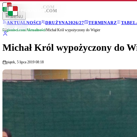
LEGIONISCI
.COM
LEGIONISCI
.COM
MENU
AKTUALNOŚCI
DRUŻYNA
2026/27
TERMINARZ
TABEL
Legionisci.com
/
Aktualności
/
Michał Król wypożyczony do Wigier
Michał Król wypożyczony do Wi
piątek, 5 lipca 2019 08:18