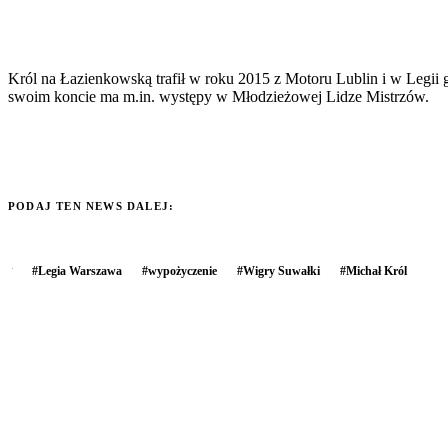
Król na Łazienkowską trafił w roku 2015 z Motoru Lublin i w Legii
swoim koncie ma m.in. występy w Młodzieżowej Lidze Mistrzów.
PODAJ TEN NEWS DALEJ:
#
Legia Warszawa
#
wypożyczenie
#
Wigry Suwałki
#
Michał Król