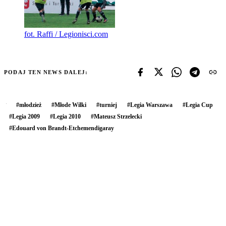
fot. Raffi / Legionisci.com
PODAJ TEN NEWS DALEJ:
#
młodzież
#
Młode Wilki
#
turniej
#
Legia Warszawa
#
Legia Cup
#
Legia 2009
#
Legia 2010
#
Mateusz Strzelecki
#
Edouard von Brandt-Etchemendigaray