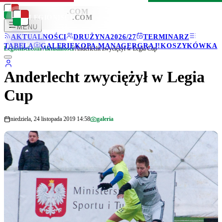
LEGIONISCI
.COM
LEGIONISCI
.COM
MENU
AKTUALNOŚCI
DRUŻYNA
2026/27
TERMINARZ
TABELA
GALERIE
KOPA MANAGER
GRAJ!
KOSZYKÓWKA
Legionisci.com
/
Aktualności
/
Anderlecht zwyciężył w Legia Cup
Anderlecht zwyciężył w Legia
Cup
niedziela, 24 listopada 2019 14:58
galeria