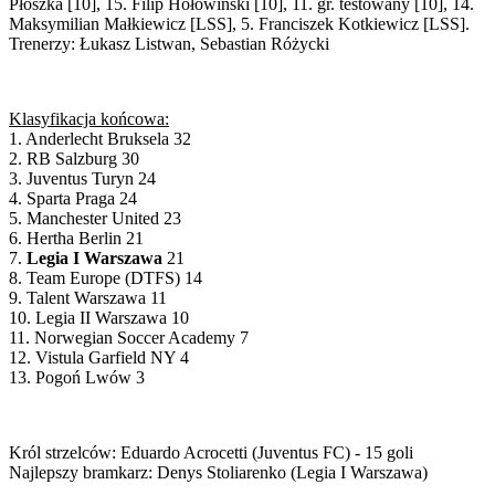
Płoszka [10], 15. Filip Hołowiński [10], 11. gr. testowany [10], 14.
Maksymilian Małkiewicz [LSS], 5. Franciszek Kotkiewicz [LSS].
Trenerzy: Łukasz Listwan, Sebastian Różycki
Klasyfikacja końcowa:
1. Anderlecht Bruksela 32
2. RB Salzburg 30
3. Juventus Turyn 24
4. Sparta Praga 24
5. Manchester United 23
6. Hertha Berlin 21
7.
Legia I Warszawa
21
8. Team Europe (DTFS) 14
9. Talent Warszawa 11
10. Legia II Warszawa 10
11. Norwegian Soccer Academy 7
12. Vistula Garfield NY 4
13. Pogoń Lwów 3
Król strzelców: Eduardo Acrocetti (Juventus FC) - 15 goli
Najlepszy bramkarz: Denys Stoliarenko (Legia I Warszawa)