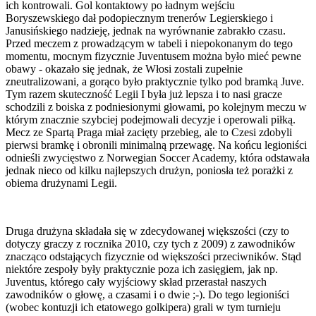
ich kontrowali. Gol kontaktowy po ładnym wejściu
Boryszewskiego dał podopiecznym trenerów Legierskiego i
Janusińskiego nadzieję, jednak na wyrównanie zabrakło czasu.
Przed meczem z prowadzącym w tabeli i niepokonanym do tego
momentu, mocnym fizycznie Juventusem można było mieć pewne
obawy - okazało się jednak, że Włosi zostali zupełnie
zneutralizowani, a gorąco było praktycznie tylko pod bramką Juve.
Tym razem skuteczność Legii I była już lepsza i to nasi gracze
schodzili z boiska z podniesionymi głowami, po kolejnym meczu w
którym znacznie szybciej podejmowali decyzje i operowali piłką.
Mecz ze Spartą Praga miał zacięty przebieg, ale to Czesi zdobyli
pierwsi bramkę i obronili minimalną przewagę. Na końcu legioniści
odnieśli zwycięstwo z Norwegian Soccer Academy, która odstawała
jednak nieco od kilku najlepszych drużyn, poniosła też porażki z
obiema drużynami Legii.
Druga drużyna składała się w zdecydowanej większości (czy to
dotyczy graczy z rocznika 2010, czy tych z 2009) z zawodników
znacząco odstających fizycznie od większości przeciwników. Stąd
niektóre zespoły były praktycznie poza ich zasięgiem, jak np.
Juventus, którego cały wyjściowy skład przerastał naszych
zawodników o głowę, a czasami i o dwie ;-). Do tego legioniści
(wobec kontuzji ich etatowego golkipera) grali w tym turnieju