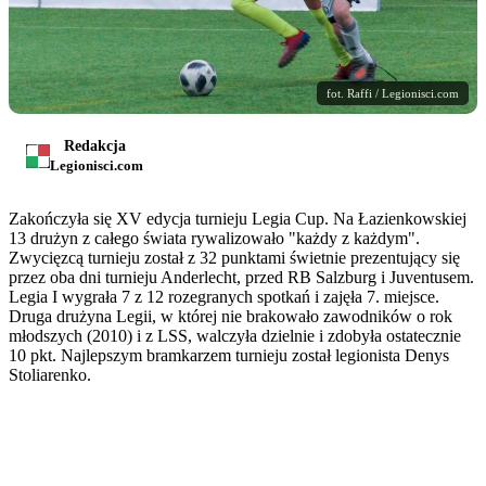
fot. Raffi / Legionisci.com
Redakcja
Legionisci.com
Zakończyła się XV edycja turnieju Legia Cup. Na Łazienkowskiej
13 drużyn z całego świata rywalizowało "każdy z każdym".
Zwycięzcą turnieju został z 32 punktami świetnie prezentujący się
przez oba dni turnieju Anderlecht, przed RB Salzburg i Juventusem.
Legia I wygrała 7 z 12 rozegranych spotkań i zajęła 7. miejsce.
Druga drużyna Legii, w której nie brakowało zawodników o rok
młodszych (2010) i z LSS, walczyła dzielnie i zdobyła ostatecznie
10 pkt. Najlepszym bramkarzem turnieju został legionista Denys
Stoliarenko.