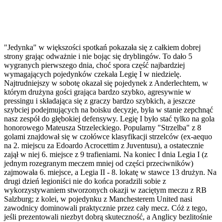
"Jedynka" w większości spotkań pokazała się z całkiem dobrej
strony grając odważnie i nie bojąc się dryblingów. To dało 5
wygranych pierwszego dnia, choć spora część najbardziej
wymagających pojedynków czekała Legię I w niedzielę.
Najtrudniejszy w sobotę okazał się pojedynek z Anderlechtem, w
którym drużyna gości grająca bardzo szybko, agresywnie w
pressingu i składająca się z graczy bardzo szybkich, a jeszcze
szybciej podejmujących na boisku decyzje, była w stanie zepchnąć
nasz zespół do głębokiej defensywy. Legię I było stać tylko na gola
honorowego Mateusza Strzeleckiego. Popularny "Strzelba" z 8
golami znajdował się w czołówce klasyfikacji strzelców (ex-aequo
na 2. miejscu za Edoardo Acrocettim z Juventusu), a ostatecznie
zajął w niej 6. miejsce z 9 trafieniami. Na koniec I dnia Legia I (z
jednym rozegranym meczem mniej od części przeciwników)
zajmowała 6. miejsce, a Legia II - 8. lokatę w stawce 13 drużyn. Na
drugi dzień legioniści nie do końca poradzili sobie z
wykorzystywaniem stworzonych okazji w zaciętym meczu z RB
Salzburg; z kolei, w pojedynku z Manchesterem United nasi
zawodnicy dominowali praktycznie przez cały mecz. Cóż z tego,
jeśli prezentowali niezbyt dobrą skuteczność, a Anglicy bezlitośnie