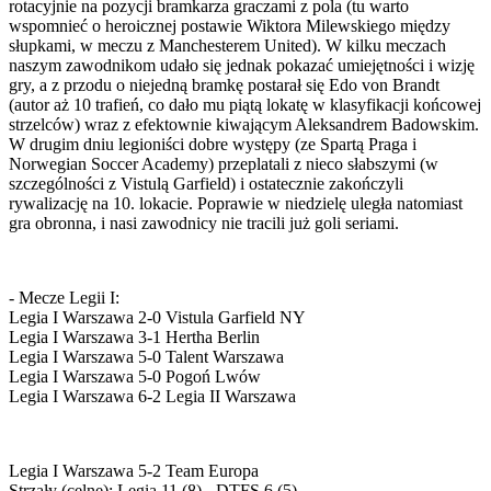
rotacyjnie na pozycji bramkarza graczami z pola (tu warto
wspomnieć o heroicznej postawie Wiktora Milewskiego między
słupkami, w meczu z Manchesterem United). W kilku meczach
naszym zawodnikom udało się jednak pokazać umiejętności i wizję
gry, a z przodu o niejedną bramkę postarał się Edo von Brandt
(autor aż 10 trafień, co dało mu piątą lokatę w klasyfikacji końcowej
strzelców) wraz z efektownie kiwającym Aleksandrem Badowskim.
W drugim dniu legioniści dobre występy (ze Spartą Praga i
Norwegian Soccer Academy) przeplatali z nieco słabszymi (w
szczególności z Vistulą Garfield) i ostatecznie zakończyli
rywalizację na 10. lokacie. Poprawie w niedzielę uległa natomiast
gra obronna, i nasi zawodnicy nie tracili już goli seriami.
- Mecze Legii I:
Legia I Warszawa 2-0 Vistula Garfield NY
Legia I Warszawa 3-1 Hertha Berlin
Legia I Warszawa 5-0 Talent Warszawa
Legia I Warszawa 5-0 Pogoń Lwów
Legia I Warszawa 6-2 Legia II Warszawa
Legia I Warszawa 5-2 Team Europa
Strzały (celne): Legia 11 (8) - DTFS 6 (5)