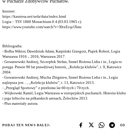
w Pucharze Zdobywców Pucharów.
Internet:
https://kassiesa.net/uefa/data/index.html
Legia – TSV 1860 Monachium 0:4 (03.03.1965 r.):
https://www.youtube.com/watch?v=XbxEcqclXmc
Bibliografia:
- Bołba Wiktor, Dawidziuk Adam, Karpiński Grzegorz, Piątek Robert, Legia
Warszawa 1916 ⸜ 2016, Warszawa 2017.
- Gowarzewski Andrzej, Szczepłek Stefan, Szmel Bożena Lidia i in., Legia to
potęga. Prawie 90 lat prawdziwej historii, „Kolekcja klubów”, t. 9, Katowice
2004.
- Gowarzewski Andrzej, Mucha Zbigniew, Szmel Bożena Lidia i in., Legia
najlepsza jest…, „Kolekcja klubów”, t. 13, Katowice 2013.
- „Przegląd Sportowy” z przełomu lat 60-tych i 70-tych.
- Wójkowski Kamil, Legia Warszawa w europejskich pucharach. Historia klubu
i jego kibiców na piłkarskich arenach, Żelechów 2013.
- Plus materiały autora.
PODAJ TEN NEWS DALEJ: