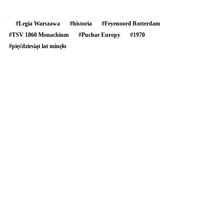
#
Legia Warszawa
#
historia
#
Feyenoord Rotterdam
#
TSV 1860 Monachium
#
Puchar Europy
#
1970
#
pięćdziesiąt lat minęło