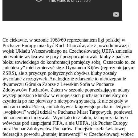
Co ciekawie, w sezonie 1968/69 reprezentantem ligi polskiej w
Pucharze Europy miał być Ruch Chorzów, ale z powodu inwazji
wojsk Układu Warszawskiego na Czechosłowację UEFA zmieniła
pierwotnie wylosowane pary i przyporządkowała kluby z państw
bloku sowieckiego do konfrontacji pomiędzy sobą. Oznaczało to, że
„niebiescy” mieli zmierzyć się z Dynamem Kijów (reprezentującym
ZSRS), ale z przyczyn politycznych obydwa kluby zostały
wycofane z rozgrywek. Analogiczne zdarzenie to nierozegranie
dwumeczu Górnika Zabrze z Lewskim Sofia w Pucharze
Zdobywców Pucharów. Zatem w sezonie poprzedzającym udany
występ polskich klubów w europejskich pucharach mieliśmy do
czynienia po raz pierwszy z nietypową sytuacją, iż nie zagrały w
nich ani mistrz Polski, ani zdobywca krajowego pucharu. Jedynie
„wojskowi” wzięli udział w Pucharze Miast Targowych, ponieważ
nie zmieniono im rywala. Wynikało to z faktu, iż impreza ta była
wówczas pod auspicjami FIFA, a nie UEFA, jak Puchar Europy
oraz Puchar Zdobywców Pucharów. Podejście szefa światowej
federacji z powodu „bratniej interwencji” w Czechosłowacji wobec