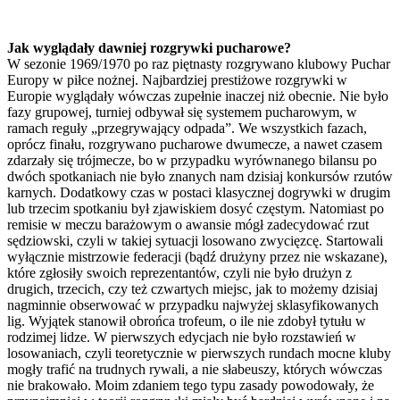
Jak wyglądały dawniej rozgrywki pucharowe?
W sezonie 1969/1970 po raz piętnasty rozgrywano klubowy Puchar
Europy w piłce nożnej. Najbardziej prestiżowe rozgrywki w
Europie wyglądały wówczas zupełnie inaczej niż obecnie. Nie było
fazy grupowej, turniej odbywał się systemem pucharowym, w
ramach reguły „przegrywający odpada”. We wszystkich fazach,
oprócz finału, rozgrywano pucharowe dwumecze, a nawet czasem
zdarzały się trójmecze, bo w przypadku wyrównanego bilansu po
dwóch spotkaniach nie było znanych nam dzisiaj konkursów rzutów
karnych. Dodatkowy czas w postaci klasycznej dogrywki w drugim
lub trzecim spotkaniu był zjawiskiem dosyć częstym. Natomiast po
remisie w meczu barażowym o awansie mógł zadecydować rzut
sędziowski, czyli w takiej sytuacji losowano zwycięzcę. Startowali
wyłącznie mistrzowie federacji (bądź drużyny przez nie wskazane),
które zgłosiły swoich reprezentantów, czyli nie było drużyn z
drugich, trzecich, czy też czwartych miejsc, jak to możemy dzisiaj
nagminnie obserwować w przypadku najwyżej sklasyfikowanych
lig. Wyjątek stanowił obrońca trofeum, o ile nie zdobył tytułu w
rodzimej lidze. W pierwszych edycjach nie było rozstawień w
losowaniach, czyli teoretycznie w pierwszych rundach mocne kluby
mogły trafić na trudnych rywali, a nie słabeuszy, których wówczas
nie brakowało. Moim zdaniem tego typu zasady powodowały, że