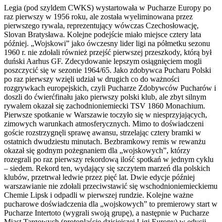
Legia (pod szyldem CWKS) wystartowała w Pucharze Europy po
raz pierwszy w 1956 roku, ale została wyeliminowana przez
pierwszego rywala, reprezentujący wówczas Czechosłowację,
Slovan Bratysława. Kolejne podejście miało miejsce cztery lata
później. „Wojskowi” jako ówczesny lider ligi na półmetku sezonu
1960 r. nie zdołali również przejść pierwszej przeszkody, którą był
duński Aarhus GF. Zdecydowanie lepszym osiągnięciem mogli
poszczycić się w sezonie 1964/65. Jako zdobywca Pucharu Polski
po raz pierwszy wzięli udział w drugich co do ważności
rozgrywkach europejskich, czyli Pucharze Zdobywców Pucharów i
doszli do ćwierćfinału jako pierwszy polski klub, ale zbyt silnym
rywalem okazał się zachodnioniemiecki TSV 1860 Monachium.
Pierwsze spotkanie w Warszawie toczyło się w niesprzyjających,
zimowych warunkach atmosferycznych. Mimo to doświadczeni
goście rozstrzygnęli sprawę awansu, strzelając cztery bramki w
ostatnich dwudziestu minutach. Bezbramkowy remis w rewanżu
okazał się godnym pożegnaniem dla „wojskowych”, którzy
rozegrali po raz pierwszy rekordową ilość spotkań w jednym cyklu
– siedem. Rekord ten, wydający się szczytem marzeń dla polskich
klubów, przetrwał ledwie przez pięć lat. Dwie edycje później
warszawianie nie zdołali przeciwstawić się wschodnioniemieckiemu
Chemie Lipsk i odpadli w pierwszej rundzie. Kolejne ważne
pucharowe doświadczenia dla „wojskowych” to premierowy start w
Pucharze Intertoto (wygrali swoją grupę), a następnie w Pucharze
Miast Targowych (protoplaście dzisiejszej Ligi Europy) w edycji