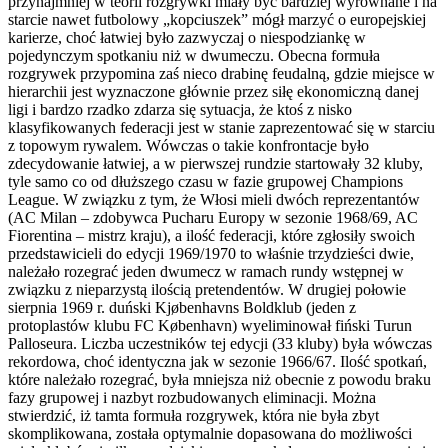
przynajmniej w teorii rozgrywki miały być bardziej wyrównane i na
starcie nawet futbolowy „kopciuszek” mógł marzyć o europejskiej
karierze, choć łatwiej było zazwyczaj o niespodziankę w
pojedynczym spotkaniu niż w dwumeczu. Obecna formuła
rozgrywek przypomina zaś nieco drabinę feudalną, gdzie miejsce w
hierarchii jest wyznaczone głównie przez siłę ekonomiczną danej
ligi i bardzo rzadko zdarza się sytuacja, że ktoś z nisko
klasyfikowanych federacji jest w stanie zaprezentować się w starciu
z topowym rywalem. Wówczas o takie konfrontacje było
zdecydowanie łatwiej, a w pierwszej rundzie startowały 32 kluby,
tyle samo co od dłuższego czasu w fazie grupowej Champions
League. W związku z tym, że Włosi mieli dwóch reprezentantów
(AC Milan – zdobywca Pucharu Europy w sezonie 1968/69, AC
Fiorentina – mistrz kraju), a ilość federacji, które zgłosiły swoich
przedstawicieli do edycji 1969/1970 to właśnie trzydzieści dwie,
należało rozegrać jeden dwumecz w ramach rundy wstępnej w
związku z nieparzystą ilością pretendentów. W drugiej połowie
sierpnia 1969 r. duński Kjøbenhavns Boldklub (jeden z
protoplastów klubu FC København) wyeliminował fiński Turun
Palloseura. Liczba uczestników tej edycji (33 kluby) była wówczas
rekordowa, choć identyczna jak w sezonie 1966/67. Ilość spotkań,
które należało rozegrać, była mniejsza niż obecnie z powodu braku
fazy grupowej i nazbyt rozbudowanych eliminacji. Można
stwierdzić, iż tamta formuła rozgrywek, która nie była zbyt
skomplikowana, została optymalnie dopasowana do możliwości