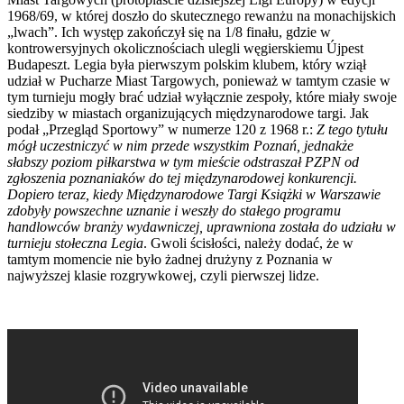
1968/69, w której doszło do skutecznego rewanżu na monachijskich
„lwach”. Ich występ zakończył się na 1/8 finału, gdzie w
kontrowersyjnych okolicznościach ulegli węgierskiemu Újpest
Budapeszt. Legia była pierwszym polskim klubem, który wziął
udział w Pucharze Miast Targowych, ponieważ w tamtym czasie w
tym turnieju mogły brać udział wyłącznie zespoły, które miały swoje
siedziby w miastach organizujących międzynarodowe targi. Jak
podał „Przegląd Sportowy” w numerze 120 z 1968 r.:
Z tego tytułu
mógł uczestniczyć w nim przede wszystkim Poznań, jednakże
słabszy poziom piłkarstwa w tym mieście odstraszał PZPN od
zgłoszenia poznaniaków do tej międzynarodowej konkurencji.
Dopiero teraz, kiedy Międzynarodowe Targi Książki w Warszawie
zdobyły powszechne uznanie i weszły do stałego programu
handlowców branży wydawniczej, uprawniona została do udziału w
turnieju stołeczna Legia
. Gwoli ścisłości, należy dodać, że w
tamtym momencie nie było żadnej drużyny z Poznania w
najwyższej klasie rozgrywkowej, czyli pierwszej lidze.