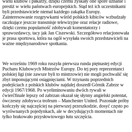
wielu klubów i piłkarzy, dzięki czemu zyskały one spore uznanie i
prestiż w wielu państwach europejskich. Stąd też ich uczestnikami
byli przedstawiciele niemal każdego zakątka Europy.
Zainteresowanie rozgrywkami wśród polskich kibiców wzbudzały
raczkujące jeszcze transmisje telewizyjne oraz relacje radiowe,
dzięki czemu popularność zdobywali komentatorzy i
sprawozdawcy, tacy jak Jan Ciszewski. Szczegółowo relacjonowała
je prasa sportowa, która na ogół wysyłała swoich przedstawicieli na
ważne międzynarodowe spotkania.
We wrześniu 1969 roku ruszyła pierwsza runda piętnastej edycji
Pucharu Klubowych Mistrzów Europy. Do tej pory reprezentanci
polskiej ligi (nie zawsze byli to mistrzowie) nie mogli pochwalić się
zbyt imponującymi osiągnięciami. W trzynastu poprzednich
podejściach z polskich klubów najdalej doszedł Górnik Zabrze w
edycji 1967/1968. Po wyeliminowaniu dwóch rywali w
ćwierćfinale lepszy od zabrzan okazał się słynny angielski potentat,
ówczesny zdobywca trofeum – Manchester United. Pozostałe próby
kończyły się najczęściej na pierwszej przeszkodzie, dosyć często po
wyrównanych pojedynkach, ale w decydujących momentach nie
tylko brakowało przysłowiowego łutu szczęścia.