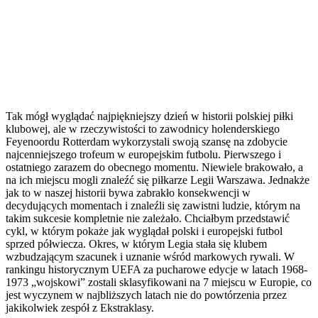
Tak mógł wyglądać najpiękniejszy dzień w historii polskiej piłki
klubowej, ale w rzeczywistości to zawodnicy holenderskiego
Feyenoordu Rotterdam wykorzystali swoją szansę na zdobycie
najcenniejszego trofeum w europejskim futbolu. Pierwszego i
ostatniego zarazem do obecnego momentu. Niewiele brakowało, a
na ich miejscu mogli znaleźć się piłkarze Legii Warszawa. Jednakże
jak to w naszej historii bywa zabrakło konsekwencji w
decydujących momentach i znaleźli się zawistni ludzie, którym na
takim sukcesie kompletnie nie zależało. Chciałbym przedstawić
cykl, w którym pokaże jak wyglądał polski i europejski futbol
sprzed półwiecza. Okres, w którym Legia stała się klubem
wzbudzającym szacunek i uznanie wśród markowych rywali. W
rankingu historycznym UEFA za pucharowe edycje w latach 1968-
1973 „wojskowi” zostali sklasyfikowani na 7 miejscu w Europie, co
jest wyczynem w najbliższych latach nie do powtórzenia przez
jakikolwiek zespół z Ekstraklasy.