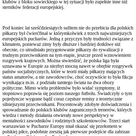
klubów z bloku sowieckiego w tej sytuacji było zupełnie inne niż
sterników federacji europejskiej.
Pod koniec lat sześćdziesiątych sufitem nie do przebicia dla polskich
piłkarzy był ćwierćfinał w którymkolwiek z trzech najważniejszych
europejskich pucharów. Jedną z przyczyn były trudności związane z
klimatem, ponieważ zimy były dłuższe i bardziej dotkliwe niż
obecnie, co utrudniało przygotowanie piłkarzy do rywalizacji z
trudnym przeciwnikiem na tym etapie, jeszcze przed wznowieniem
rozgrywek krajowych. Można stwierdzić, że polska liga była
uznawana w Europie za niezbyt mocną nawet w obrębie rozgrywek
państw socjalistycznych, które w teorii miały piłkarzy mających
status amatorów, a nie zawodowców, choć oczywiście to była fikcja
wynikająca m.in. z podziału tamtego świata na dwa obozy
polityczne. Mimo wielu problemów było widać symptomy, iż
stopniowo poprawia się poziom naszego futbolu. Świadczyły o tym
pojedyncze wygrane bądź coraz częstsze remisy z teoretycznie
silniejszymi przeciwnikami. Procentowały zdobyte doświadczenia i
sprowadzanie do polskich klubów zagranicznych trenerów, których
wiedza i metody działania otwierały nowe perspektywy w
mentalności zawodników i rodzimych szkoleniowców. Trzeci start
warszawian w Pucharze Europy miał okazać się przełomem w
polskiej piłce, podobnie zresztą jak pierwsze podejście dla zabrzan