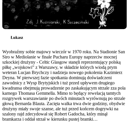
Łukasz
Wyobraźmy sobie majowy wieczór w 1970 roku. Na Stadionie San
Siro w Mediolanie w finale Pucharu Europy naprzeciw mocnej
szkockiej drużyny - Celtic Glasgow stanęli reprezentujący polską
piłkę „wojskowi” z Warszawy, w składzie których wiodą prym
weteran Lucjan Brychczy i nadzieja nowego pokolenia Kazimierz
Deyna. W pierwszej fazie spotkania dominują doświadczeni
zawodnicy z Wysp Brytyjskich i tuż przed upływem drugiego
kwadransa obejmują prowadzenie po zaskakującym strzale zza pola
karnego Thomasa Gemmella. Mimo to będący rewelacją tamtych
rozgrywek warszawianie po dwóch minutach wyrównują po strzale
głową Bernarda Blauta. Zacięta walka trwa dwie godziny, obydwie
drużyny miały swoje szanse, ale tuż przed końcem dogrywki na
szalony rajd zdecydował się Robert Gadocha, który minął
bramkarza i oddał strzał w kierunku pustej bramki…