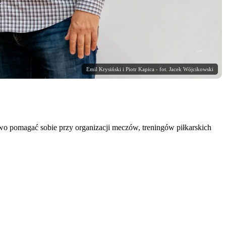
Emil Krysiński i Piotr Kapica - fot. Jacek Wójcikowski
 pomagać sobie przy organizacji meczów, treningów piłkarskich