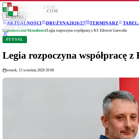
LEGIONISCI
.COM
LEGIONISCI
.COM
MENU
AKTUALNOŚCI
DRUŻYNA
2026/27
TERMINARZ
TABEL
Legionisci.com
/
Aktualności
/
Legia rozpoczyna współpracę z KS Zdrowie Garwolin
FUTSAL
Legia rozpoczyna współpracę z
wtorek, 15 września 2020 20:06