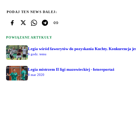
PODAJ TEN NEWS DALEJ:
POWIĄZANE ARTYKUŁY
Legia wśród faworytów do pozyskania Kuchty. Konkurencja jest
6 godz. temu
Legia mistrzem II ligi mazowieckiej - fotoreportaż
8 mar 2020