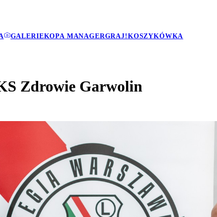
A
GALERIE
KOPA MANAGER
GRAJ!
KOSZYKÓWKA
 KS Zdrowie Garwolin