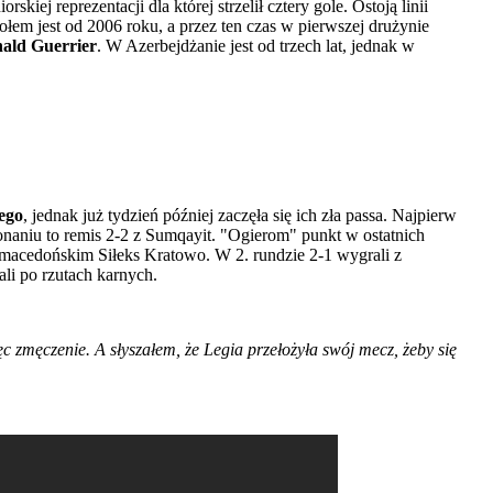
ej reprezentacji dla której strzelił cztery gole. Ostoją linii
łem jest od 2006 roku, a przez ten czas w pierwszej drużynie
ald Guerrier
. W Azerbejdżanie jest od trzech lat, jednak w
ego
, jednak już tydzień później zaczęła się ich zła passa. Najpierw
onaniu to remis 2-2 z Sumqayit. "Ogierom" punkt w ostatnich
o macedońskim Siłeks Kratowo. W 2. rundzie 2-1 wygrali z
li po rzutach karnych.
 zmęczenie. A słyszałem, że Legia przełożyła swój mecz, żeby się