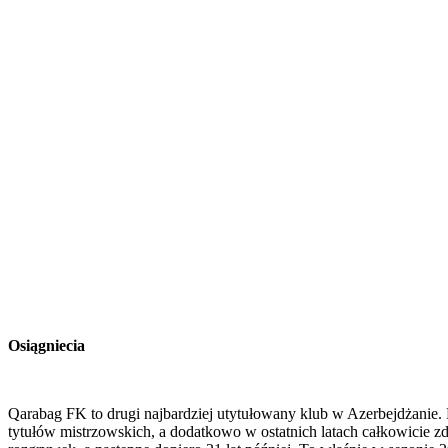
Osiągniecia
Qarabag FK to drugi najbardziej utytułowany klub w Azerbejdżanie. 
tytułów mistrzowskich, a dodatkowo w ostatnich latach całkowicie z