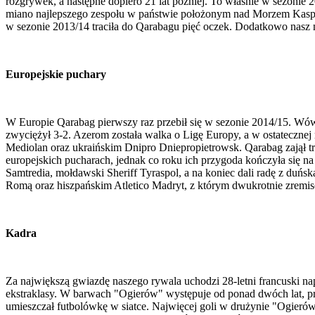
rozgrywek, a następne dopiero 21 lat później. To właśnie w sezonie 20
miano najlepszego zespołu w państwie położonym nad Morzem Kaspijs
w sezonie 2013/14 traciła do Qarabagu pięć oczek. Dodatkowo nasz n
Europejskie puchary
W Europie Qarabag pierwszy raz przebił się w sezonie 2014/15. Wów
zwyciężył 3-2. Azerom została walka o Ligę Europy, a w ostatecznej r
Mediolan oraz ukraińskim Dnipro Dniepropietrowsk. Qarabag zajął trz
europejskich pucharach, jednak co roku ich przygoda kończyła się n
Samtredia, mołdawski Sheriff Tyraspol, a na koniec dali radę z duńs
Romą oraz hiszpańskim Atletico Madryt, z którym dwukrotnie zremis
Kadra
Za największą gwiazdę naszego rywala uchodzi 28-letni francuski na
ekstraklasy. W barwach "Ogierów" występuje od ponad dwóch lat, prz
umieszczał futbolówkę w siatce. Najwięcej goli w drużynie "Ogieró