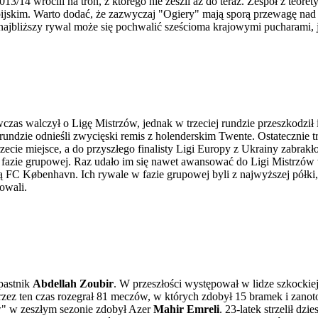
13/14 wrócili na tron, z którego nie zeszli aż do teraz. Zespół z teor
kim. Warto dodać, że zazwyczaj "Ogiery" mają sporą przewagę nad res
ajbliższy rywal może się pochwalić sześcioma krajowymi pucharami, je
czas walczył o Ligę Mistrzów, jednak w trzeciej rundzie przeszkodził
undzie odnieśli zwycięski remis z holenderskim Twente. Ostatecznie tr
ecie miejsce, a do przyszłego finalisty Ligi Europy z Ukrainy zabrakł
a fazie grupowej. Raz udało im się nawet awansować do Ligi Mistrzów 
ką FC København. Ich rywale w fazie grupowej byli z najwyższej półki
owali.
pastnik
Abdellah Zoubir
. W przeszłości występował w lidze szkockie
ez ten czas rozegrał 81 meczów, w których zdobył 15 bramek i zanoto
w" w zeszłym sezonie zdobył Azer
Mahir Emreli
. 23-latek strzelił d