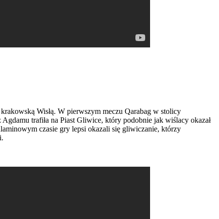
 z krakowską Wisłą. W pierwszym meczu Qarabag w stolicy
 Agdamu trafiła na Piast Gliwice, który podobnie jak wiślacy okazał
aminowym czasie gry lepsi okazali się gliwiczanie, którzy
i.