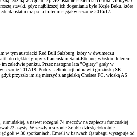
etyczną iedzibą w Agdamie przez ostatnie siedem lat co roku zdobywał
ztą stawki, gdyż najbliższej ich doganiania była Keşlə Baku, która
dnak ostatni raz po to trofeum sięgał w sezonie 2016/17.
 im w tym austriacki Red Bull Salzburg, który w dwumeczu
afili do ciężkiej grupy z francuskim Saint-Étienne, włoskim Interem
o im zaledwie punktu. Przez następne lata "Ogiery" grały w
w sezonie 2017/18. Podczas eliminacji odprawili gruzińską SK
, gdyż przyszło im się mierzyć z angielską Chelsea FC, włoską AS
j, rumuńskiej, a nawet rozegrał 74 meczów na zapleczu francuskiej
wał 22 asysty. W zeszłym sezonie Zoubir dziesięciokrotnie
ziesięć goli w 30 spotkaniach. Emreli w barwach Qarabagu występuje od