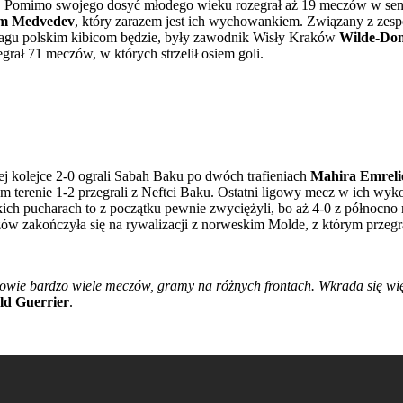
gi. Pomimo swojego dosyć młodego wieku rozegrał aż 19 meczów w seniorski
m Medvedev
, który zarazem jest ich wychowankiem. Związany z zespo
abagu polskim kibicom będzie, były zawodnik Wisły Kraków
Wilde-Don
grał 71 meczów, w których strzelił osiem goli.
ej kolejce 2-0 ograli Sabah Baku po dwóch trafieniach
Mahira Emreli
m terenie 1-2 przegrali z Neftci Baku. Ostatni ligowy mecz w ich wyk
skich pucharach to z początku pewnie zwyciężyli, bo aż 4-0 z północn
ów zakończyła się na rywalizacji z norweskim Molde, z którym przegra
owie bardzo wiele meczów, gramy na różnych frontach. Wkrada się więc
ld Guerrier
.