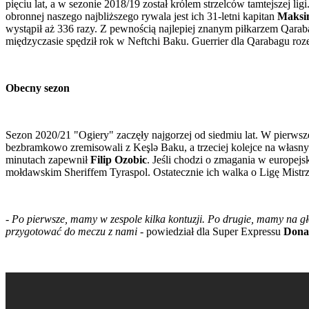
pięciu lat, a w sezonie 2018/19 został królem strzelców tamtejszej li
obronnej naszego najbliższego rywala jest ich 31-letni kapitan
Maksi
wystąpił aż 336 razy. Z pewnością najlepiej znanym piłkarzem Qar
międzyczasie spędził rok w Neftchi Baku. Guerrier dla Qarabagu roze
Obecny sezon
Sezon 2020/21 "Ogiery" zaczęły najgorzej od siedmiu lat. W pierwsz
bezbramkowo zremisowali z Keşlə Baku, a trzeciej kolejce na własny
minutach zapewnił
Filip Ozobic
. Jeśli chodzi o zmagania w europej
mołdawskim Sheriffem Tyraspol. Ostatecznie ich walka o Ligę Mistrz
- Po pierwsze, mamy w zespole kilka kontuzji. Po drugie, mamy na gł
przygotować do meczu z nami
- powiedział dla Super Expressu
Dona