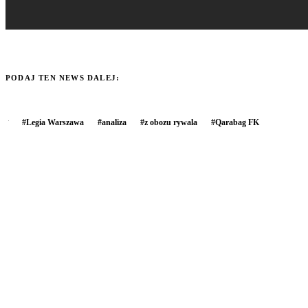
PODAJ TEN NEWS DALEJ:
#
Legia Warszawa
#
analiza
#
z obozu rywala
#
Qarabag FK