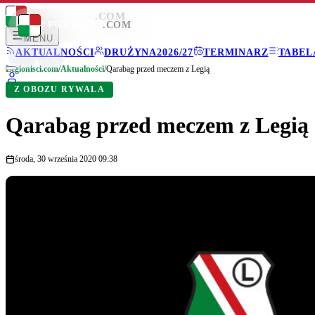
LEGIONISCI
.COM
LEGIONISCI
.COM
MENU
AKTUALNOŚCI
DRUŻYNA
2026/27
TERMINARZ
TABEL
Legionisci.com
/
Aktualności
/
Qarabag przed meczem z Legią
Z OBOZU RYWALA
Qarabag przed meczem z Legią
środa, 30 września 2020 09:38