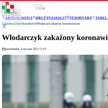
LEGIONISCI
.COM
LEGIONISCI
.COM
MENU
AKTUALNOŚCI
DRUŻYNA
2026/27
TERMINARZ
TABEL
Legionisci.com
/
Aktualności
/
Włodarczyk zakażony koronawirusem
Włodarczyk zakażony koronaw
poniedziałek, 4 stycznia 2021 12:19