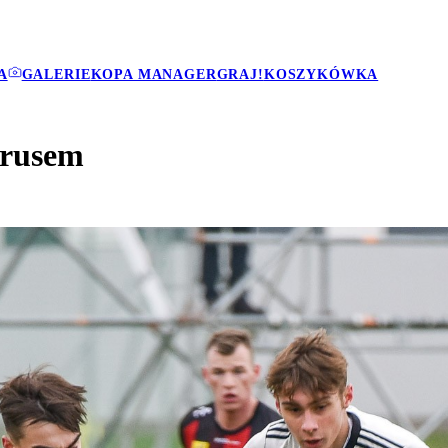
A
GALERIE
KOPA MANAGER
GRAJ!
KOSZYKÓWKA
irusem