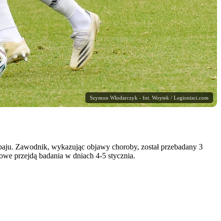
Szymon Włodarczyk - fot. Woytek / Legionisci.com
ju. Zawodnik, wykazując objawy choroby, został przebadany 3
bowe przejdą badania w dniach 4-5 stycznia.