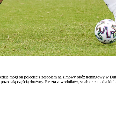
zie mógł on polecieć z zespołem na zimowy obóz treningowy w Duba
 z pozostałą częścią drużyny. Reszta zawodników, sztab oraz media klu