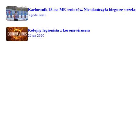
Karbownik 18. na ME seniorów. Nie ukończyła biegu ze strzel
3 godz. temu
Kolejny legionista z koronawirusem
22 sie 2020