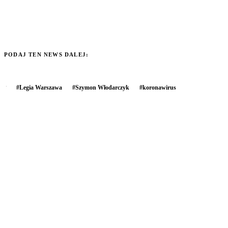
PODAJ TEN NEWS DALEJ:
#
Legia Warszawa
#
Szymon Włodarczyk
#
koronawirus