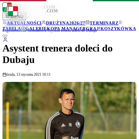
LEGIONISCI
.COM
LEGIONISCI
.COM
MENU
AKTUALNOŚCI
DRUŻYNA
2026/27
TERMINARZ
TABELA
GALERIE
KOPA MANAGER
GRAJ!
KOSZYKÓWKA
Legionisci.com
/
Aktualności
/
Asystent trenera doleci do Dubaju
Asystent trenera doleci do
Dubaju
środa, 13 stycznia 2021 10:11