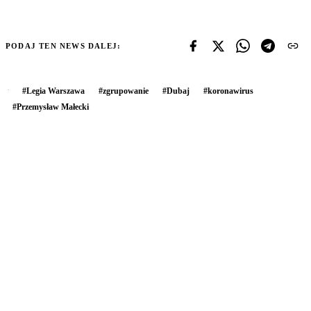
PODAJ TEN NEWS DALEJ:
#
Legia Warszawa
#
zgrupowanie
#
Dubaj
#
koronawirus
#
Przemysław Małecki