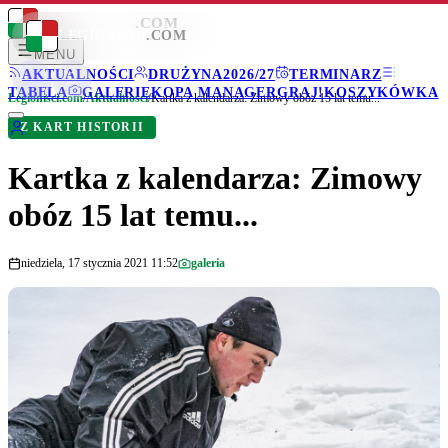
LEGIONISCI
.COM
LEGIONISCI
.COM
MENU
AKTUALNOŚCI
DRUŻYNA
2026/27
TERMINARZ
TABELA
GALERIE
KOPA MANAGER
GRAJ!
KOSZYKÓWKA
Legionisci.com
/
Aktualności
/
Kartka z kalendarza: Zimowy obóz 15 lat temu...
Z KART HISTORII
Kartka z kalendarza: Zimowy
obóz 15 lat temu...
niedziela, 17 stycznia 2021 11:52
galeria