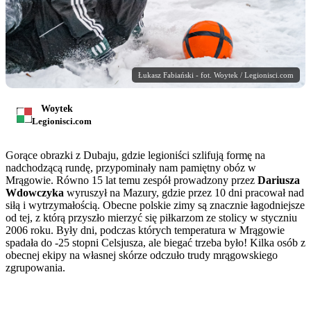
Łukasz Fabiański - fot. Woytek / Legionisci.com
Woytek
Legionisci.com
Gorące obrazki z Dubaju, gdzie legioniści szlifują formę na
nadchodzącą rundę, przypominały nam pamiętny obóz w
Mrągowie. Równo 15 lat temu zespół prowadzony przez
Dariusza
Wdowczyka
wyruszył na Mazury, gdzie przez 10 dni pracował nad
siłą i wytrzymałością. Obecne polskie zimy są znacznie łagodniejsze
od tej, z którą przyszło mierzyć się piłkarzom ze stolicy w styczniu
2006 roku. Były dni, podczas których temperatura w Mrągowie
spadała do -25 stopni Celsjusza, ale biegać trzeba było! Kilka osób z
obecnej ekipy na własnej skórze odczuło trudy mrągowskiego
zgrupowania.