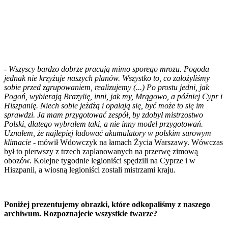
- Wszyscy bardzo dobrze pracują mimo sporego mrozu. Pogoda
jednak nie krzyżuje naszych planów. Wszystko to, co założyliśmy
sobie przed zgrupowaniem, realizujemy (...) Po prostu jedni, jak
Pogoń, wybierają Brazylię, inni, jak my, Mrągowo, a później Cypr i
Hiszpanię. Niech sobie jeżdżą i opalają się, być może to się im
sprawdzi. Ja mam przygotować zespół, by zdobył mistrzostwo
Polski, dlatego wybrałem taki, a nie inny model przygotowań.
Uznałem, że najlepiej ładować akumulatory w polskim surowym
klimacie
- mówił Wdowczyk na łamach Życia Warszawy. Wówczas
był to pierwszy z trzech zaplanowanych na przerwę zimową
obozów. Kolejne tygodnie legioniści spędzili na Cyprze i w
Hiszpanii, a wiosną legioniści zostali mistrzami kraju.
Poniżej prezentujemy obrazki, które odkopaliśmy z naszego
archiwum. Rozpoznajecie wszystkie twarze?