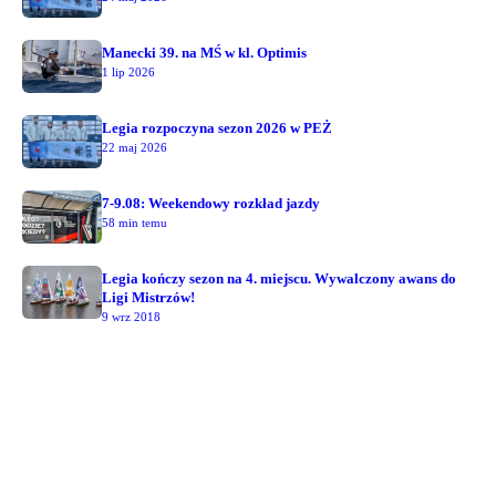
Manecki 39. na MŚ w kl. Optimis
1 lip 2026
Legia rozpoczyna sezon 2026 w PEŻ
22 maj 2026
7-9.08: Weekendowy rozkład jazdy
58 min temu
Legia kończy sezon na 4. miejscu. Wywalczony awans do
Ligi Mistrzów!
9 wrz 2018