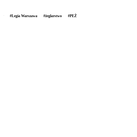
#
Legia Warszawa
#
żeglarstwo
#
PEŻ