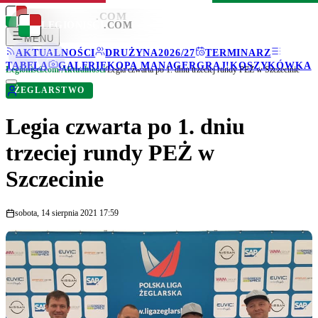
LEGIONISCI
.COM
LEGIONISCI
.COM
MENU
AKTUALNOŚCI
DRUŻYNA
2026/27
TERMINARZ
TABELA
GALERIE
KOPA MANAGER
GRAJ!
KOSZYKÓWKA
Legionisci.com
/
Aktualności
/
Legia czwarta po 1. dniu trzeciej rundy PEŻ w Szczecinie
ŻEGLARSTWO
Legia czwarta po 1. dniu
trzeciej rundy PEŻ w
Szczecinie
sobota, 14 sierpnia 2021 17:59