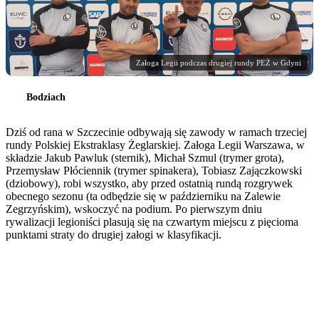
Załoga Legii podczas drugiej rundy PEŻ w Gdyni
Bodziach
Dziś od rana w Szczecinie odbywają się zawody w ramach trzeciej
rundy Polskiej Ekstraklasy Żeglarskiej. Załoga Legii Warszawa, w
składzie Jakub Pawluk (sternik), Michał Szmul (trymer grota),
Przemysław Płóciennik (trymer spinakera), Tobiasz Zajączkowski
(dziobowy), robi wszystko, aby przed ostatnią rundą rozgrywek
obecnego sezonu (ta odbędzie się w październiku na Zalewie
Zegrzyńskim), wskoczyć na podium. Po pierwszym dniu
rywalizacji legioniści plasują się na czwartym miejscu z pięcioma
punktami straty do drugiej załogi w klasyfikacji.