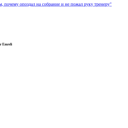
 почему опоздал на собрание и не пожал руку тренеру"
r Emreli