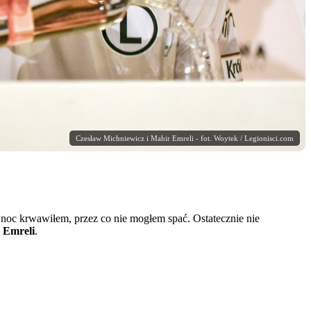
Czesław Michniewicz i Mahir Emreli - fot. Woytek / Legionisci.com
 noc krwawiłem, przez co nie mogłem spać. Ostatecznie nie
 Emreli
.