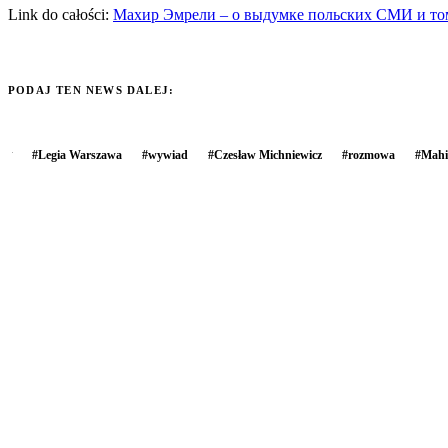
Link do całości:
Махир Эмрели – о выдумке польских СМИ и том,
PODAJ TEN NEWS DALEJ:
#
Legia Warszawa
#
wywiad
#
Czesław Michniewicz
#
rozmowa
#
Mahi