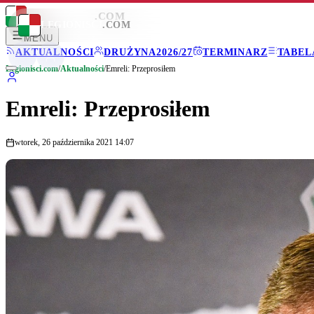
LEGIONISCI
.COM
LEGIONISCI
.COM
MENU
AKTUALNOŚCI
DRUŻYNA
2026/27
TERMINARZ
TABEL
Legionisci.com
/
Aktualności
/
Emreli: Przeprosiłem
Emreli: Przeprosiłem
wtorek, 26 października 2021 14:07