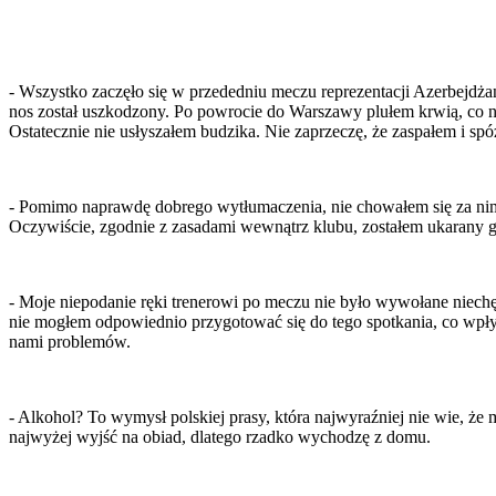
- Wszystko zaczęło się w przededniu meczu reprezentacji Azerbejdża
nos został uszkodzony. Po powrocie do Warszawy plułem krwią, co n
Ostatecznie nie usłyszałem budzika. Nie zaprzeczę, że zaspałem i sp
- Pomimo naprawdę dobrego wytłumaczenia, nie chowałem się za nim, 
Oczywiście, zgodnie z zasadami wewnątrz klubu, zostałem ukarany gr
- Moje niepodanie ręki trenerowi po meczu nie było wywołane niech
nie mogłem odpowiednio przygotować się do tego spotkania, co wpł
nami problemów.
- Alkohol? To wymysł polskiej prasy, która najwyraźniej nie wie, że
najwyżej wyjść na obiad, dlatego rzadko wychodzę z domu.