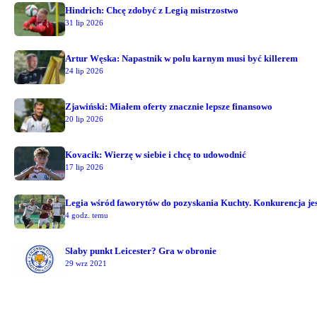
Hindrich: Chcę zdobyć z Legią mistrzostwo
31 lip 2026
Artur Węska: Napastnik w polu karnym musi być killerem
24 lip 2026
Zjawiński: Miałem oferty znacznie lepsze finansowo
20 lip 2026
Kovacik: Wierzę w siebie i chcę to udowodnić
17 lip 2026
Legia wśród faworytów do pozyskania Kuchty. Konkurencja jest
4 godz. temu
Słaby punkt Leicester? Gra w obronie
29 wrz 2021