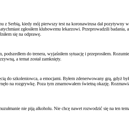
nu z Serbią, kiedy mój pierwszy test na koronawirusa dał pozytywny w
atychmiast zgłosiłem klubowemu lekarzowi. Przeprowadzili badania, a
óźniłem się na odprawę.
podszedłem do trenera, wyjaśniłem sytuację i przeprosiłem. Rozumiem 
zywną, a temat został zamknięty.
ęcią do szkoleniowca, a emocjami. Byłem zdenerwowany grą, gdyż był
ynęło na rozgrywkę. Poza tym zmarnowałem świetną okazję. Rozmawiał
 muzułmanie nie piją alkoholu. Nie chcę nawet rozwodzić się na ten te