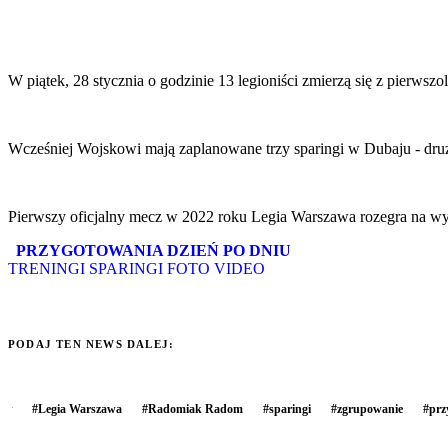
W piątek, 28 stycznia o godzinie 13 legioniści zmierzą się z pier
Wcześniej Wojskowi mają zaplanowane trzy sparingi w Dubaju - dru
Pierwszy oficjalny mecz w 2022 roku Legia Warszawa rozegra na wyj
PRZYGOTOWANIA DZIEŃ PO DNIU
TRENINGI
SPARINGI
FOTO
VIDEO
PODAJ TEN NEWS DALEJ:
#
Legia Warszawa
#
Radomiak Radom
#
sparingi
#
zgrupowanie
#
prz