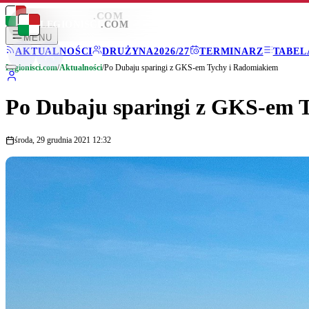
LEGIONISCI
.COM
LEGIONISCI
.COM
MENU
AKTUALNOŚCI
DRUŻYNA
2026/27
TERMINARZ
TABEL
Legionisci.com
/
Aktualności
/
Po Dubaju sparingi z GKS-em Tychy i Radomiakiem
Po Dubaju sparingi z GKS-em 
środa, 29 grudnia 2021 12:32