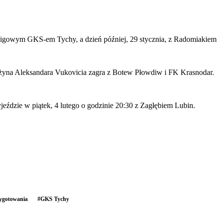
wszoligowym GKS-em Tychy, a dzień później, 29 stycznia, z Radomiakie
żyna Aleksandara Vukovicia zagra z Botew Płowdiw i FK Krasnodar.
eździe w piątek, 4 lutego o godzinie 20:30 z Zagłębiem Lubin.
ygotowania
#
GKS Tychy