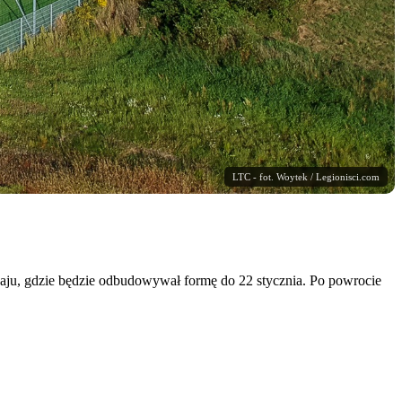
LTC - fot. Woytek / Legionisci.com
baju, gdzie będzie odbudowywał formę do 22 stycznia. Po powrocie