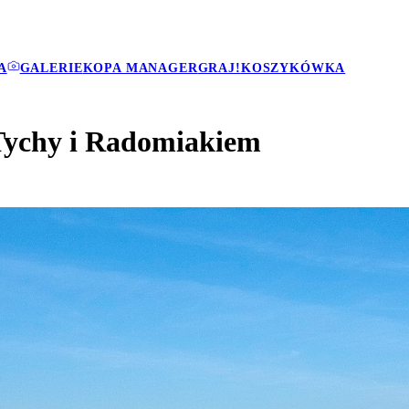
A
GALERIE
KOPA MANAGER
GRAJ!
KOSZYKÓWKA
Tychy i Radomiakiem