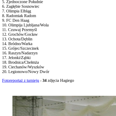
5. Zjednoczone Południe
6. Zagłębie Sosnowiec
7. Olimpia Elbląg
8. Radomiak Radom
9. FC Den Haag
10. Olimpija Ljubljana/Wola
11. Czuwaj Przemyśl
12. Grochów/Gocław
13. Ochota/Dęblin
14. Bródno/Warka
15. Grójec/Szczecinek
16. Raszyn/Nadarzyn
17. Jelonki/Ząbki
18. Brodnica/Chełmża
19. Ciechanów/Wyszków
20. Legionowo/Nowy Dwór
Fotoreportaż z turnieju
-
34
zdjęcia Hagiego