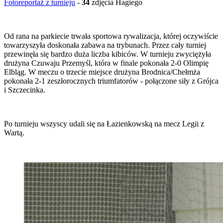
Fotoreportaż z turnieju
-
34
zdjęcia Hagiego
Od rana na parkiecie trwała sportowa rywalizacja, której oczywiście
towarzyszyła doskonała zabawa na trybunach. Przez cały turniej
przewinęła się bardzo duża liczba kibiców. W turnieju zwyciężyła
drużyna Czuwaju Przemyśl, która w finale pokonała 2-0 Olimpię
Elbląg. W meczu o trzecie miejsce drużyna Brodnica/Chełmża
pokonała 2-1 zeszłorocznych triumfatorów - połączone siły z Grójca
i Szczecinka.
Po turnieju wszyscy udali się na Łazienkowską na mecz Legii z
Wartą.