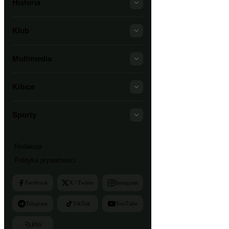
Historia
Klub
Multimedia
Kibice
Sporty
Redakcja
Polityka prywatności
Facebook
X / Twitter
Instagram
Telegram
TikTok
YouTube
RSS