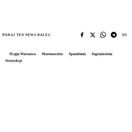
PODAJ TEN NEWS DALEJ:
#
Legia Warszawa
#
koronawirus
#
pandemia
#
ograniczenia
#
restrykcje