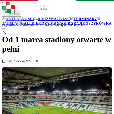
LEGIONISCI
.COM
LEGIONISCI
.COM
MENU
AKTUALNOŚCI
DRUŻYNA
2026/27
TERMINARZ
TABELA
GALERIE
KOPA MANAGER
GRAJ!
KOSZYKÓWKA
Legionisci.com
/
Aktualności
/
Od 1 marca stadiony otwarte w pełni
Od 1 marca stadiony otwarte w
pełni
środa, 23 lutego 2022 10:00