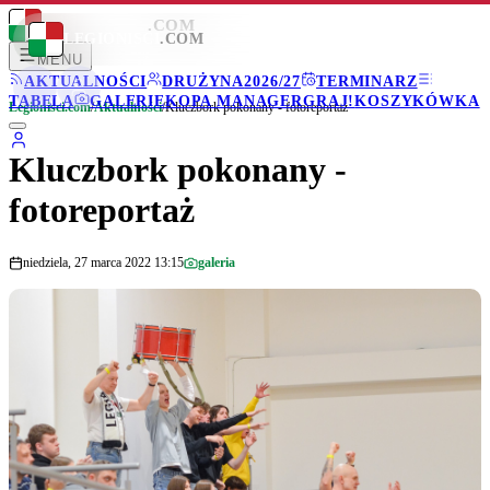
LEGIONISCI
.COM
LEGIONISCI
.COM
MENU
AKTUALNOŚCI
DRUŻYNA
2026/27
TERMINARZ
TABELA
GALERIE
KOPA MANAGER
GRAJ!
KOSZYKÓWKA
Legionisci.com
/
Aktualności
/
Kluczbork pokonany - fotoreportaż
Kluczbork pokonany -
fotoreportaż
niedziela, 27 marca 2022 13:15
galeria