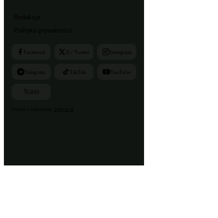
Redakcja
Polityka prywatności
Facebook
X / Twitter
Instagram
Telegram
TikTok
YouTube
RSS
Projekt i wykonanie:
24style.pl