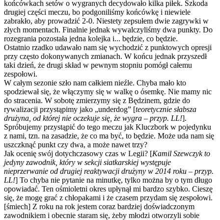
końcówkach setów o wygranych decydowało kilka piłek. Szkoda
drugiej części meczu, bo podgoniliśmy końcówkę i niewiele
zabrakło, aby prowadzić 2-0. Niestety zepsułem dwie zagrywki w
złych momentach. Finalnie jednak wywalczyliśmy dwa punkty. Do
rozegrania pozostała jedna kolejka i... będzie, co będzie.
Ostatnio rzadko udawało nam się wychodzić z punktowych opresji
przy często dokonywanych zmianach. W końcu jednak przyszedł
taki dzień, że drugi skład w pewnym stopniu pomógł całemu
zespołowi.
W całym sezonie szło nam całkiem nieźle. Chyba mało kto
spodziewał się, że włączymy się w walkę o ósemkę. Nie mamy nic
do stracenia. W sobotę zmierzymy się z Będzinem, gdzie do
rywalizacji przystąpimy jako „underdog” [
teoretycznie słabsza
drużyna, od której nie oczekuje się, że wygra – przyp. LL!
].
Spróbujemy przystąpić do tego meczu jak Kluczbork w pojedynku
z nami, tzn. na zasadzie, że co ma być, to będzie. Może uda nam się
uszczknąć punkt czy dwa, a może nawet trzy?
Jak ocenię swój dotychczasowy czas w Legii? [
Kamil Szewczyk to
jedyny zawodnik, który w sekcji siatkarskiej występuje
nieprzerwanie od drugiej reaktywacji drużyny w 2014 roku – przyp.
LL!
] To chyba nie pytanie na minutkę, tylko można by o tym długo
opowiadać. Ten ośmioletni okres upłynął mi bardzo szybko. Cieszę
się, że mogę grać z chłopakami i że czasem przydam się zespołowi.
[śmiech] Z roku na rok jestem coraz bardziej doświadczonym
zawodnikiem i obecnie staram się, żeby młodzi otworzyli sobie