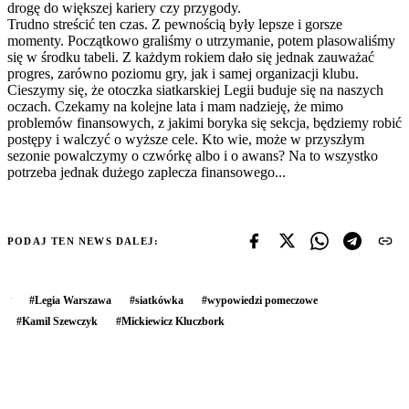
drogę do większej kariery czy przygody.
Trudno streścić ten czas. Z pewnością były lepsze i gorsze
momenty. Początkowo graliśmy o utrzymanie, potem plasowaliśmy
się w środku tabeli. Z każdym rokiem dało się jednak zauważać
progres, zarówno poziomu gry, jak i samej organizacji klubu.
Cieszymy się, że otoczka siatkarskiej Legii buduje się na naszych
oczach. Czekamy na kolejne lata i mam nadzieję, że mimo
problemów finansowych, z jakimi boryka się sekcja, będziemy robić
postępy i walczyć o wyższe cele. Kto wie, może w przyszłym
sezonie powalczymy o czwórkę albo i o awans? Na to wszystko
potrzeba jednak dużego zaplecza finansowego...
PODAJ TEN NEWS DALEJ:
#
Legia Warszawa
#
siatkówka
#
wypowiedzi pomeczowe
#
Kamil Szewczyk
#
Mickiewicz Kluczbork