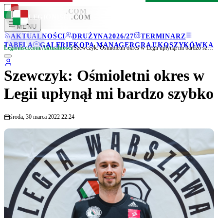
LEGIONISCI
.COM
LEGIONISCI
.COM
MENU
AKTUALNOŚCI
DRUŻYNA
2026/27
TERMINARZ
TABELA
GALERIE
KOPA MANAGER
GRAJ!
KOSZYKÓWKA
Legionisci.com
/
Aktualności
/
Szewczyk: Ośmioletni okres w Legii upłynął mi bardzo szybko
Szewczyk: Ośmioletni okres w
Legii upłynął mi bardzo szybko
środa, 30 marca 2022 22:24